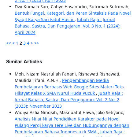
2 No. 1 (2023): April 2023
Dwi Kumala Sari, Cahyo Hasanudin, Sutrimah Sutrimah,
Bentuk Fungsi, Kategori, dan Peran Sintaksis Pada Novel
Syaqil Karya Sari Fatul Husni
,
Jubah Raja : Jurnal
Bahasa, Sastra, Dan Pengajaran: Vol. 3 No. 1 (2024):
April 2024
<<
<
1
2
3
4
>
>>
Similar Articles
Moh. Nizam Nasrullah Fanani, Risnawati Risnawati,
Maulida Tifani. A.N.H.,
Pengembangan Media
Pembelajaran Berbasis Web Google Sites Materi Teks
Hikayat Kelas X SMA Nurul Huda Pucuk
,
Jubah Raja :
Jurnal Bahasa, Sastra, Dan Pengajaran: Vol. 2 No. 2
(2023): November 2023
Widiya Asfia Ningsih, Masnuatul Hawa, Joko Setiyono,
Analisis Nilai-Nilai Pendidikan Karakter pada Novel
Pulang Pergi karya Tere Liye dan Hubungannya dengan
Pembelajaran Bahasa Indonesia di SMA
,
Jubah Raja :