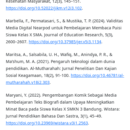
Kesehatan Masyarakat, 12(3), 145–151.
https://doi.org/10.52022/jikm.v12i3.102
.
Marbella, F., Permatasari, S., & Mustika, T. P. (2024). Validitas
Media Digital Nearpod untuk Pembelajaran Membaca Puisi
Siswa Kelas X SMA. Journal of Education Research, 5(3),
2600–2607.
https://doi.org/10.37985/jer.v5i3.1134
.
Maritsa, A., Salsabila, U. H., Wafiq, M., Anindya, P. R., &
Ma’shum, M. A. (2021). Pengaruh teknologi dalam dunia
pendidikan. Al-Mutharahah: Jurnal Penelitian Dan Kajian
Sosial Keagamaan, 18(2), 91-100.
https://doi.org/10.46781/al-
mutharahah.v18i2.303
.
Maryani, Y. (2022). Pengembangan Komik Sebagai Media
Pembelajaran Teks Biografi dalam Upaya Meningkatkan
Minat Baca pada Siswa Kelas X SMKN 3 Bandung. Wistara:
Jurnal Pendidikan Bahasa Dan Sastra, 3(1), 45–49.
https://doi.org/10.23969/wistara.v3i1.2563
.