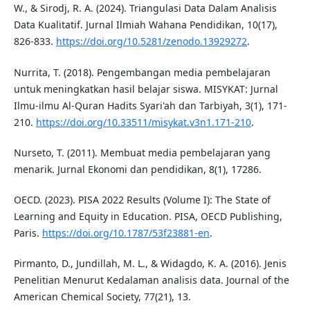
W., & Sirodj, R. A. (2024). Triangulasi Data Dalam Analisis
Data Kualitatif. Jurnal Ilmiah Wahana Pendidikan, 10(17),
826-833.
https://doi.org/10.5281/zenodo.13929272
.
Nurrita, T. (2018). Pengembangan media pembelajaran
untuk meningkatkan hasil belajar siswa. MISYKAT: Jurnal
Ilmu-ilmu Al-Quran Hadits Syari'ah dan Tarbiyah, 3(1), 171-
210.
https://doi.org/10.33511/misykat.v3n1.171-210
.
Nurseto, T. (2011). Membuat media pembelajaran yang
menarik. Jurnal Ekonomi dan pendidikan, 8(1), 17286.
OECD. (2023). PISA 2022 Results (Volume I): The State of
Learning and Equity in Education. PISA, OECD Publishing,
Paris.
https://doi.org/10.1787/53f23881-en
.
Pirmanto, D., Jundillah, M. L., & Widagdo, K. A. (2016). Jenis
Penelitian Menurut Kedalaman analisis data. Journal of the
American Chemical Society, 77(21), 13.