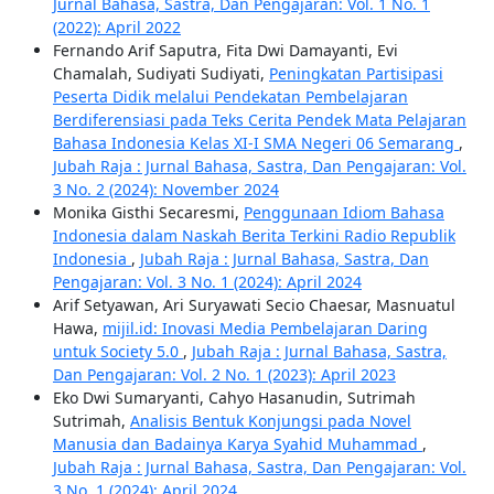
Jurnal Bahasa, Sastra, Dan Pengajaran: Vol. 1 No. 1
(2022): April 2022
Fernando Arif Saputra, Fita Dwi Damayanti, Evi
Chamalah, Sudiyati Sudiyati,
Peningkatan Partisipasi
Peserta Didik melalui Pendekatan Pembelajaran
Berdiferensiasi pada Teks Cerita Pendek Mata Pelajaran
Bahasa Indonesia Kelas XI-I SMA Negeri 06 Semarang
,
Jubah Raja : Jurnal Bahasa, Sastra, Dan Pengajaran: Vol.
3 No. 2 (2024): November 2024
Monika Gisthi Secaresmi,
Penggunaan Idiom Bahasa
Indonesia dalam Naskah Berita Terkini Radio Republik
Indonesia
,
Jubah Raja : Jurnal Bahasa, Sastra, Dan
Pengajaran: Vol. 3 No. 1 (2024): April 2024
Arif Setyawan, Ari Suryawati Secio Chaesar, Masnuatul
Hawa,
mijil.id: Inovasi Media Pembelajaran Daring
untuk Society 5.0
,
Jubah Raja : Jurnal Bahasa, Sastra,
Dan Pengajaran: Vol. 2 No. 1 (2023): April 2023
Eko Dwi Sumaryanti, Cahyo Hasanudin, Sutrimah
Sutrimah,
Analisis Bentuk Konjungsi pada Novel
Manusia dan Badainya Karya Syahid Muhammad
,
Jubah Raja : Jurnal Bahasa, Sastra, Dan Pengajaran: Vol.
3 No. 1 (2024): April 2024