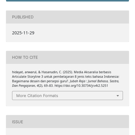
PUBLISHED
2025-11-29
HOW TO CITE
hidayat, anwarul, & Hasanudin, C. (2025). Media Aksaralia berbasis
Articulate Storyline 3 untuk pembelajaran 8 jenis teks bahasa Indonesia:
Bagaimana desain dan persepsi guru?.
Jubah Raja : Jurnal Bahasa, Sastra,
Dan Pengajaran
,
4
(2), 69–83. https://doi.org/10.30734/jr.v4i2.5251
More Citation Formats
ISSUE