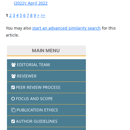
(2022): April 2022
1
2
3
4
5
6
7
8
9
>
>>
You may also
start an advanced similarity search
for this
article.
MAIN MENU
EDITORIAL TEAM
REVIEWER
PEER REVIEW PROCESS
FOCUS AND SCOPE
PUBLICATION ETHICS
AUTHOR GUIDELINES