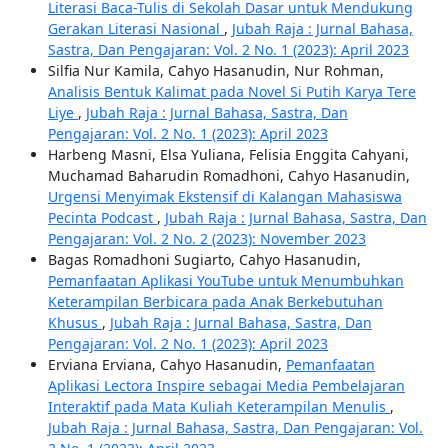
Literasi Baca-Tulis di Sekolah Dasar untuk Mendukung
Gerakan Literasi Nasional
,
Jubah Raja : Jurnal Bahasa,
Sastra, Dan Pengajaran: Vol. 2 No. 1 (2023): April 2023
Silfia Nur Kamila, Cahyo Hasanudin, Nur Rohman,
Analisis Bentuk Kalimat pada Novel Si Putih Karya Tere
Liye
,
Jubah Raja : Jurnal Bahasa, Sastra, Dan
Pengajaran: Vol. 2 No. 1 (2023): April 2023
Harbeng Masni, Elsa Yuliana, Felisia Enggita Cahyani,
Muchamad Baharudin Romadhoni, Cahyo Hasanudin,
Urgensi Menyimak Ekstensif di Kalangan Mahasiswa
Pecinta Podcast
,
Jubah Raja : Jurnal Bahasa, Sastra, Dan
Pengajaran: Vol. 2 No. 2 (2023): November 2023
Bagas Romadhoni Sugiarto, Cahyo Hasanudin,
Pemanfaatan Aplikasi YouTube untuk Menumbuhkan
Keterampilan Berbicara pada Anak Berkebutuhan
Khusus
,
Jubah Raja : Jurnal Bahasa, Sastra, Dan
Pengajaran: Vol. 2 No. 1 (2023): April 2023
Erviana Erviana, Cahyo Hasanudin,
Pemanfaatan
Aplikasi Lectora Inspire sebagai Media Pembelajaran
Interaktif pada Mata Kuliah Keterampilan Menulis
,
Jubah Raja : Jurnal Bahasa, Sastra, Dan Pengajaran: Vol.