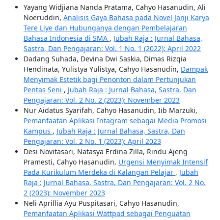
Yayang Widjiana Nanda Pratama, Cahyo Hasanudin, Ali
Noeruddin,
Analisis Gaya Bahasa pada Novel Janji Karya
Tere Liye dan Hubunganya dengan Pembelajaran
Bahasa Indonesia di SMA
,
Jubah Raja : Jurnal Bahasa,
Sastra, Dan Pengajaran: Vol. 1 No. 1 (2022): April 2022
Dadang Suhada, Devina Dwi Saskia, Dimas Rizqia
Hendinata, Yulistya Yulistya, Cahyo Hasanudin,
Dampak
Menyimak Estetik bagi Penonton dalam Pertunjukan
Pentas Seni
,
Jubah Raja : Jurnal Bahasa, Sastra, Dan
Pengajaran: Vol. 2 No. 2 (2023): November 2023
Nur Aidatus Syarifah, Cahyo Hasanudin, Iib Marzuki,
Pemanfaatan Aplikasi Intagram sebagai Media Promosi
Kampus
,
Jubah Raja : Jurnal Bahasa, Sastra, Dan
Pengajaran: Vol. 2 No. 1 (2023): April 2023
Desi Novitasari, Natasya Erdina Zilla, Rindu Ajeng
Pramesti, Cahyo Hasanudin,
Urgensi Menyimak Intensif
Pada Kurikulum Merdeka di Kalangan Pelajar
,
Jubah
Raja : Jurnal Bahasa, Sastra, Dan Pengajaran: Vol. 2 No.
2 (2023): November 2023
Neli Aprillia Ayu Puspitasari, Cahyo Hasanudin,
Pemanfaatan Aplikasi Wattpad sebagai Penguatan