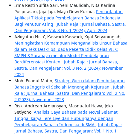
Irma Resti Yulfita Sari, Yeni Maulidah, Nita Karlina
Puspitasari, Jaja Jaja, Maya Dewi Kurnia,
Pemanfaatan
Aplikasi Tiktok pada Pembelajaran Bahasa Indonesia
Bagi Penutur Asing
,
Jubah Raja : Jurnal Bahasa, Sastra,
Dan Pengajaran: Vol. 3 No. 1 (2024): April 2024
Azkiyatun Nisa', Kaswadi Kaswadi, Kijat Setyaningsih,
Meningkatkan Kemampuan Menganalisis Unsur Bahasa
dalam Teks Deskripsi pada Peserta Didik Kelas VII C
SMPN 3 Surabaya melalui Model Pembelajaran
Berdiferensiasi Konten
,
Jubah Raja : Jurnal Bahasa,
Sastra, Dan Pengajaran: Vol. 3 No. 2 (2024): November
2024
Moh. Fuadul Matin,
Strategi Guru dalam Pembelajaran
Bahasa Inggris di Sekolah Menengah Kejuruan
,
Jubah
Raja : Jurnal Bahasa, Sastra, Dan Pengajaran: Vol. 2 No.
2 (2023): November 2023
Riski Andrean Ardiansyah, Masnuatul Hawa, Joko
Setiyono,
Analisis Gaya Bahasa pada Novel Selamat
Tinggal karya Tere Liye dan Hubunganya dengan
Pembelajaran Bahasa Indonesia di SMA
,
Jubah Raja :
Jurnal Bahasa, Sastra, Dan Pengajaran: Vol. 1 No. 1