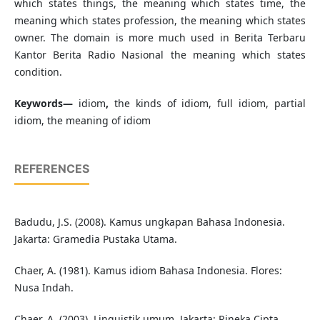
which states things, the meaning which states time, the
meaning which states profession, the meaning which states
owner. The domain is more much used in Berita Terbaru
Kantor Berita Radio Nasional the meaning which states
condition.
Keywords—
idiom
,
the kinds of idiom, full idiom, partial
idiom,
the meaning of idiom
REFERENCES
Badudu, J.S. (2008). Kamus ungkapan Bahasa Indonesia.
Jakarta: Gramedia Pustaka Utama.
Chaer, A. (1981). Kamus idiom Bahasa Indonesia. Flores:
Nusa Indah.
Chaer, A. (2003). Linguistik umum. Jakarta: Rineka Cipta.