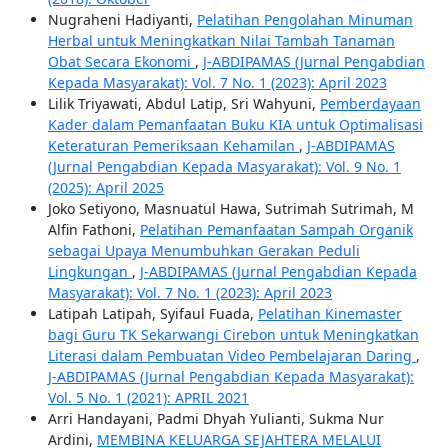
Nugraheni Hadiyanti,
Pelatihan Pengolahan Minuman
Herbal untuk Meningkatkan Nilai Tambah Tanaman
Obat Secara Ekonomi
,
J-ABDIPAMAS (Jurnal Pengabdian
Kepada Masyarakat): Vol. 7 No. 1 (2023): April 2023
Lilik Triyawati, Abdul Latip, Sri Wahyuni,
Pemberdayaan
Kader dalam Pemanfaatan Buku KIA untuk Optimalisasi
Keteraturan Pemeriksaan Kehamilan
,
J-ABDIPAMAS
(Jurnal Pengabdian Kepada Masyarakat): Vol. 9 No. 1
(2025): April 2025
Joko Setiyono, Masnuatul Hawa, Sutrimah Sutrimah, M
Alfin Fathoni,
Pelatihan Pemanfaatan Sampah Organik
sebagai Upaya Menumbuhkan Gerakan Peduli
Lingkungan
,
J-ABDIPAMAS (Jurnal Pengabdian Kepada
Masyarakat): Vol. 7 No. 1 (2023): April 2023
Latipah Latipah, Syifaul Fuada,
Pelatihan Kinemaster
bagi Guru TK Sekarwangi Cirebon untuk Meningkatkan
Literasi dalam Pembuatan Video Pembelajaran Daring
,
J-ABDIPAMAS (Jurnal Pengabdian Kepada Masyarakat):
Vol. 5 No. 1 (2021): APRIL 2021
Arri Handayani, Padmi Dhyah Yulianti, Sukma Nur
Ardini,
MEMBINA KELUARGA SEJAHTERA MELALUI