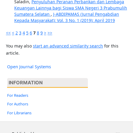
Saladin,
Penyuluhan Peranan Perbankan dan Lembaga
Keuangan Lainnya bagi Siswa SMA Negeri 3 Prabumulih
Sumatera Selatan
,
J-ABDIPAMAS (Jurnal Pengabdian
Kepada Masyarakat): Vol. 3 No. 1 (2019): April 2019
<<
<
2
3
4
5
6
7
8
9
>
>>
You may also
start an advanced similarity search
for this
article.
Open Journal Systems
INFORMATION
For Readers
For Authors
For Librarians