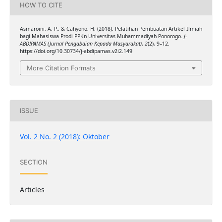
HOW TO CITE
Asmaroini, A. P., & Cahyono, H. (2018). Pelatihan Pembuatan Artikel Ilmiah
bagi Mahasiswa Prodi PPKn Universitas Muhammadiyah Ponorogo.
J-
ABDIPAMAS (Jurnal Pengabdian Kepada Masyarakat)
,
2
(2), 9–12.
https://doi.org/10.30734/j-abdipamas.v2i2.149
More Citation Formats
ISSUE
Vol. 2 No. 2 (2018): Oktober
SECTION
Articles