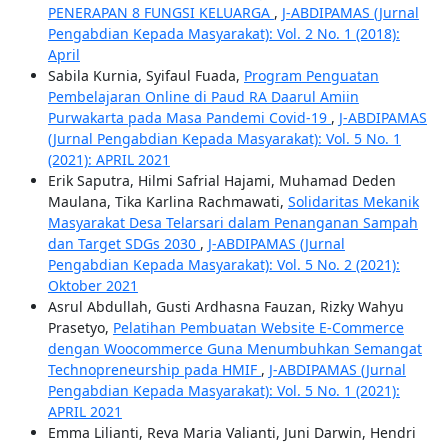
PENERAPAN 8 FUNGSI KELUARGA
,
J-ABDIPAMAS (Jurnal
Pengabdian Kepada Masyarakat): Vol. 2 No. 1 (2018):
April
Sabila Kurnia, Syifaul Fuada,
Program Penguatan
Pembelajaran Online di Paud RA Daarul Amiin
Purwakarta pada Masa Pandemi Covid-19
,
J-ABDIPAMAS
(Jurnal Pengabdian Kepada Masyarakat): Vol. 5 No. 1
(2021): APRIL 2021
Erik Saputra, Hilmi Safrial Hajami, Muhamad Deden
Maulana, Tika Karlina Rachmawati,
Solidaritas Mekanik
Masyarakat Desa Telarsari dalam Penanganan Sampah
dan Target SDGs 2030
,
J-ABDIPAMAS (Jurnal
Pengabdian Kepada Masyarakat): Vol. 5 No. 2 (2021):
Oktober 2021
Asrul Abdullah, Gusti Ardhasna Fauzan, Rizky Wahyu
Prasetyo,
Pelatihan Pembuatan Website E-Commerce
dengan Woocommerce Guna Menumbuhkan Semangat
Technopreneurship pada HMIF
,
J-ABDIPAMAS (Jurnal
Pengabdian Kepada Masyarakat): Vol. 5 No. 1 (2021):
APRIL 2021
Emma Lilianti, Reva Maria Valianti, Juni Darwin, Hendri