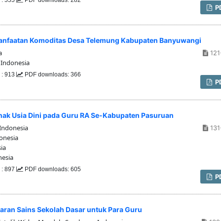
 : 555
PDF downloads: 282
P
emanfaatan Komoditas Desa Telemung Kabupaten Banyuwangi
a
121
 Indonesia
 : 913
PDF downloads: 366
P
Anak Usia Dini pada Guru RA Se-Kabupaten Pasuruan
Indonesia
131
onesia
ia
nesia
 : 897
PDF downloads: 605
P
an Sains Sekolah Dasar untuk Para Guru