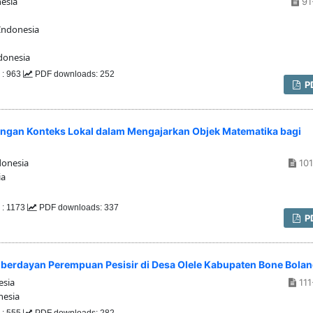
esia
91
Indonesia
donesia
 : 963
PDF downloads: 252
P
ngan Konteks Lokal dalam Mengajarkan Objek Matematika bagi
donesia
101
ia
 : 1173
PDF downloads: 337
P
berdayan Perempuan Pesisir di Desa Olele Kabupaten Bone Bola
esia
111
nesia