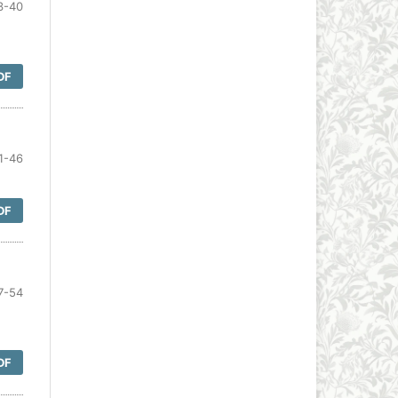
3-40
DF
1-46
DF
7-54
DF