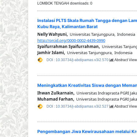
LOMBOK TENGAH downloads: 0
Instalasi PLTS Skala Rumah Tangga dengan Lam
Kubu Raya, Kalimantan Barat
Nelly Wahyuni,
Universitas Tanjungpura, Indonesia
http://orcid.org/0000-0002-4439-0990
Syaifurrahman Syaifurrahman,
Universitas Tanjun
Jamhir Islami,
Universitas Tanjungpura, Indonesia
DOI : 10.30734/j-abdipamas.v3i2.570
Abstract View
Meningkatkan Kreativitas Siswa dengan Meman
Ihwan Zulkarnain,
Universitas Indraprasta PGRI Jak
Muhamad Farhan,
Universitas Indraprasta PGRI Jaka
DOI : 10.30734/j-abdipamas.v3i2.527
Abstract View
Pengembangan Jiwa Kewirausahaan melalui Kreat