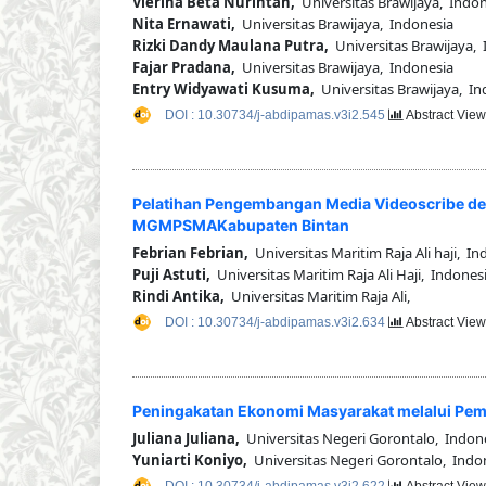
Vierina Beta Nurintan,
Universitas Brawijaya, Indon
Nita Ernawati,
Universitas Brawijaya, Indonesia
Rizki Dandy Maulana Putra,
Universitas Brawijaya, 
Fajar Pradana,
Universitas Brawijaya, Indonesia
Entry Widyawati Kusuma,
Universitas Brawijaya, In
DOI : 10.30734/j-abdipamas.v3i2.545
Abstract View
Pelatihan Pengembangan Media Videoscribe de
MGMPSMAKabupaten Bintan
Febrian Febrian,
Universitas Maritim Raja Ali haji, In
Puji Astuti,
Universitas Maritim Raja Ali Haji, Indones
Rindi Antika,
Universitas Maritim Raja Ali,
DOI : 10.30734/j-abdipamas.v3i2.634
Abstract View
Peningakatan Ekonomi Masyarakat melalui Pem
Juliana Juliana,
Universitas Negeri Gorontalo, Indon
Yuniarti Koniyo,
Universitas Negeri Gorontalo, Indo