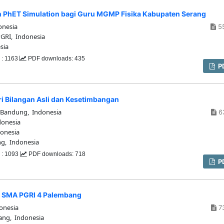
n PhET Simulation bagi Guru MGMP Fisika Kabupaten Serang
onesia
5
PGRI, Indonesia
sia
 : 1163
PDF downloads: 435
P
i Bilangan Asli dan Kesetimbangan
 Bandung, Indonesia
6
onesia
onesia
g, Indonesia
 : 1093
PDF downloads: 718
P
i SMA PGRI 4 Palembang
onesia
7
ang, Indonesia