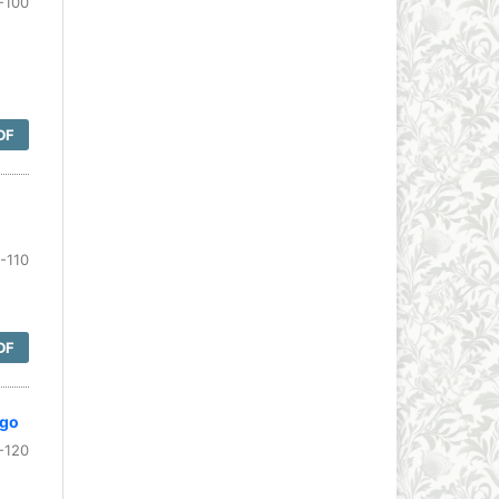
-100
DF
-110
DF
ngo
-120