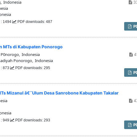
, Indonesia
3
esia
onesia
 : 1494
PDF downloads: 487
P
Kn MTs di Kabupaten Ponorogo
P0norogo, Indonesia
4
diyah Ponorogo, Indonesia
 : 873
PDF downloads: 295
P
u MTs Mizanul â€˜Ulum Desa Sanrobone Kabupaten Takalar
esia
4
onesia
 : 949
PDF downloads: 293
P