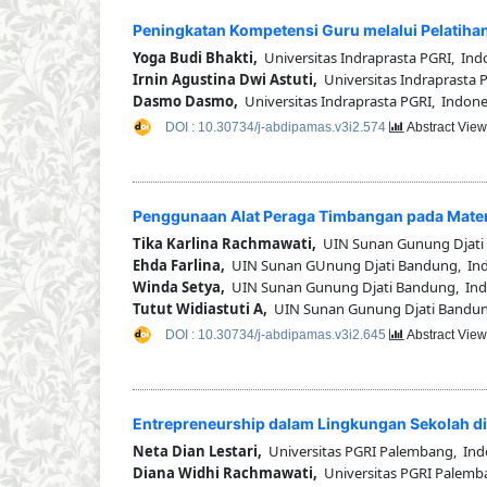
Peningkatan Kompetensi Guru melalui Pelatiha
Yoga Budi Bhakti,
Universitas Indraprasta PGRI, Ind
Irnin Agustina Dwi Astuti,
Universitas Indraprasta 
Dasmo Dasmo,
Universitas Indraprasta PGRI, Indone
DOI : 10.30734/j-abdipamas.v3i2.574
Abstract View
Penggunaan Alat Peraga Timbangan pada Mater
Tika Karlina Rachmawati,
UIN Sunan Gunung Djati
Ehda Farlina,
UIN Sunan GUnung Djati Bandung, Ind
Winda Setya,
UIN Sunan Gunung Djati Bandung, Ind
Tutut Widiastuti A,
UIN Sunan Gunung Djati Bandun
DOI : 10.30734/j-abdipamas.v3i2.645
Abstract View
Entrepreneurship dalam Lingkungan Sekolah d
Neta Dian Lestari,
Universitas PGRI Palembang, Ind
Diana Widhi Rachmawati,
Universitas PGRI Palemb