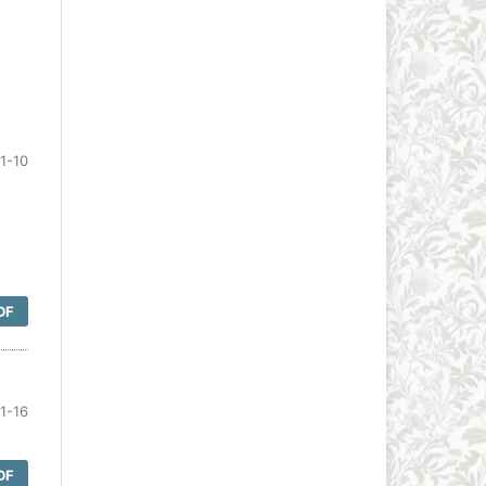
1-10
DF
1-16
DF