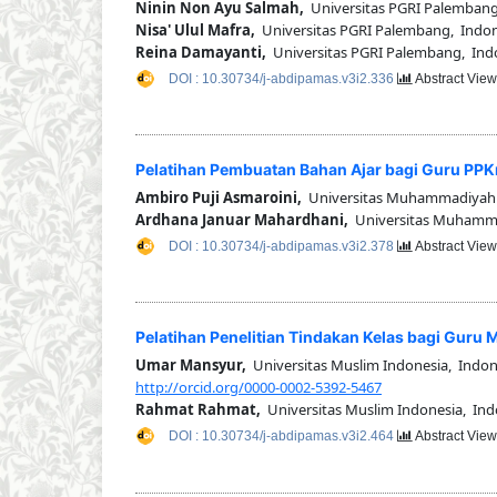
Ninin Non Ayu Salmah,
Universitas PGRI Palembang
Nisa' Ulul Mafra,
Universitas PGRI Palembang, Indon
Reina Damayanti,
Universitas PGRI Palembang, Ind
DOI : 10.30734/j-abdipamas.v3i2.336
Abstract View
Pelatihan Pembuatan Bahan Ajar bagi Guru PP
Ambiro Puji Asmaroini,
Universitas Muhammadiyah 
Ardhana Januar Mahardhani,
Universitas Muhamma
DOI : 10.30734/j-abdipamas.v3i2.378
Abstract View
Pelatihan Penelitian Tindakan Kelas bagi Gur
Umar Mansyur,
Universitas Muslim Indonesia, Indon
http://orcid.org/0000-0002-5392-5467
Rahmat Rahmat,
Universitas Muslim Indonesia, Ind
DOI : 10.30734/j-abdipamas.v3i2.464
Abstract View