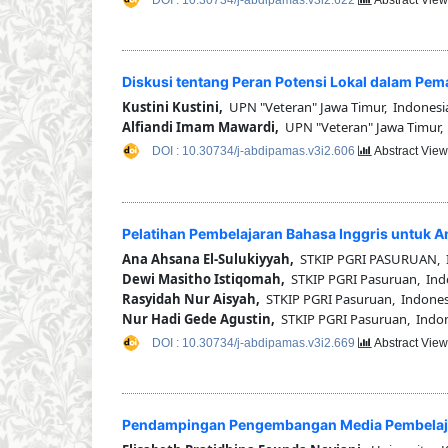
DOI : 10.30734/j-abdipamas.v3i2.622
Abstract View
Diskusi tentang Peran Potensi Lokal dalam P
Kustini Kustini,
UPN "Veteran" Jawa Timur, Indonesi
Alfiandi Imam Mawardi,
UPN "Veteran" Jawa Timur,
DOI : 10.30734/j-abdipamas.v3i2.606
Abstract View
Pelatihan Pembelajaran Bahasa Inggris untuk 
Ana Ahsana El-Sulukiyyah,
STKIP PGRI PASURUAN, 
Dewi Masitho Istiqomah,
STKIP PGRI Pasuruan, Ind
Rasyidah Nur Aisyah,
STKIP PGRI Pasuruan, Indones
Nur Hadi Gede Agustin,
STKIP PGRI Pasuruan, Indo
DOI : 10.30734/j-abdipamas.v3i2.669
Abstract View
Pendampingan Pengembangan Media Pembelajar