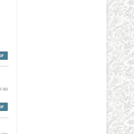
DF
1-90
DF