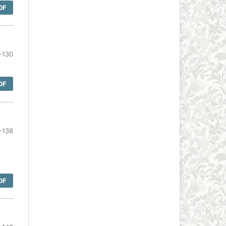
DF
-130
DF
-138
DF