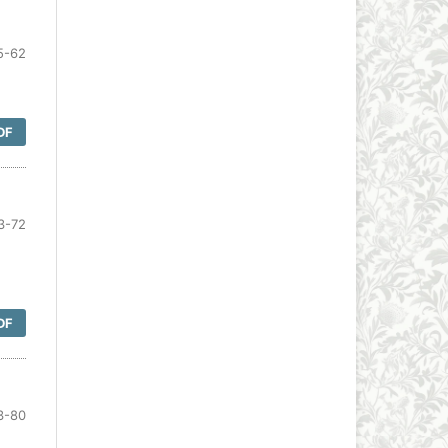
5-62
DF
3-72
DF
3-80