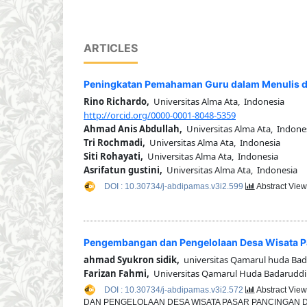
ARTICLES
Peningkatan Pemahaman Guru dalam Menulis dan
Rino Richardo,
Universitas Alma Ata, Indonesia
http://orcid.org/0000-0001-8048-5359
Ahmad Anis Abdullah,
Universitas Alma Ata, Indone
Tri Rochmadi,
Universitas Alma Ata, Indonesia
Siti Rohayati,
Universitas Alma Ata, Indonesia
Asrifatun gustini,
Universitas Alma Ata, Indonesia
DOI : 10.30734/j-abdipamas.v3i2.599
Abstract View
Pengembangan dan Pengelolaan Desa Wisata Pa
ahmad Syukron sidik,
universitas Qamarul huda Bad
Farizan Fahmi,
Universitas Qamarul Huda Badaruddi
DOI : 10.30734/j-abdipamas.v3i2.572
Abstract View
DAN PENGELOLAAN DESA WISATA PASAR PANCINGAN D