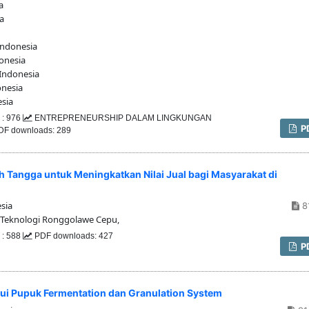
a
a
Indonesia
onesia
Indonesia
onesia
sia
 : 976
ENTREPRENEURSHIP DALAM LINGKUNGAN
P
F downloads: 289
Tangga untuk Meningkatkan Nilai Jual bagi Masyarakat di
sia
8
 Teknologi Ronggolawe Cepu,
 : 588
PDF downloads: 427
P
i Pupuk Fermentation dan Granulation System