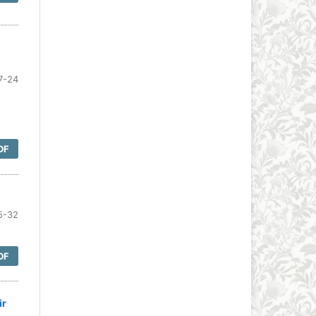
7-24
DF
5-32
DF
ir