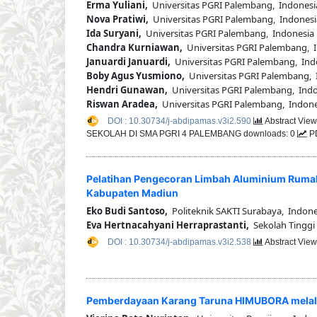
Erma Yuliani,
Universitas PGRI Palembang, Indonesi
Nova Pratiwi,
Universitas PGRI Palembang, Indonesi
Ida Suryani,
Universitas PGRI Palembang, Indonesia
Chandra Kurniawan,
Universitas PGRI Palembang, 
Januardi Januardi,
Universitas PGRI Palembang, Ind
Boby Agus Yusmiono,
Universitas PGRI Palembang, 
Hendri Gunawan,
Universitas PGRI Palembang, Ind
Riswan Aradea,
Universitas PGRI Palembang, Indone
DOI : 10.30734/j-abdipamas.v3i2.590
Abstract View
SEKOLAH DI SMA PGRI 4 PALEMBANG downloads: 0
PD
Pelatihan Pengecoran Limbah Aluminium Rumah 
Kabupaten Madiun
Eko Budi Santoso,
Politeknik SAKTI Surabaya, Indone
Eva Hertnacahyani Herraprastanti,
Sekolah Tinggi
DOI : 10.30734/j-abdipamas.v3i2.538
Abstract View
Pemberdayaan Karang Taruna HIMUBORA melalu