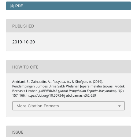
PDF
PUBLISHED
2019-10-20
HOW TO CITE
Andriani, S., Zainuddin, A., Rosyada, A., & Shofyan, A. (2019).
Pendampingan Bumdes Bima Sakti Welahan Jepara melalui Inovasi Produk
Berbasis Limbah.
J-ABDIPAMAS (Jurnal Pengabdian Kepada Masyarakat)
,
3
(2),
157–166. https://doi.org/10.30734/j-abdipamas.v3i2.659
More Citation Formats
ISSUE