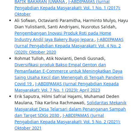
BATIK BAKARAN JUWANA
,
J-ABDIPAMAS (Jurnal
Pengabdian Kepada Masyarakat): Vol. 1 No. 1 (2017):
Oktober
Ali Sofwan, Octavianti Paramitha, Harminto Mulyo, Hayu
Dian Yulistianti, Santi Andriyani, Nusrotus Sa’idah,
Pengembangan Inovasi Produk Roti pada Home
Industry Andil Jaya Bakery Bugo Jepara
,
J-ABDIPAMAS
(Jurnal Pengabdian Kepada Masyarakat): Vol. 4 No. 2
(2020): Oktober 2020
Rohmat Tulloh, Atik Novianti, Dendi Gusnadi,
Diversifikasi produk Bakso Empal Genton dan
Pemanfaatan E-Commerce untuk Meningkatkan Daya
Saing Usaha Kecil dan Menengah di Tengah Pandemi
Covid 19
,
J-ABDIPAMAS (Jurnal Pengabdian Kepada
Masyarakat): Vol. 7 No. 1 (2023): April 2023
Erik Saputra, Hilmi Safrial Hajami, Muhamad Deden
Maulana, Tika Karlina Rachmawati,
Solidaritas Mekanik
Masyarakat Desa Telarsari dalam Penanganan Sampah
dan Target SDGs 2030
,
J-ABDIPAMAS (Jurnal
Pengabdian Kepada Masyarakat): Vol. 5 No. 2 (2021):
Oktober 2021