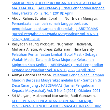
SAMPAH MENJADI PUPUK ORGANIK DAN ALAT PERAGA
MATEMATIKA
,
J-ABDIPAMAS (Jurnal Pengabdian Kepada
Masyarakat): Vol. 2 No. 1 (2018): April
Abdul Rahim, Ibrahim Ibrahim, Nur Indah Mansyur,
Pemanfaatan sampah rumah tangga berbasis
pengelolaan bank sampah di sekolah
,
J-ABDIPAMAS
(Jurnal Pengabdian Kepada Masyarakat): Vol. 4 No. 1
(2020): April 2020
Rasyadan Taufiq Probojati, Nugraheni Hadiyanti,
Mufiana Alfatin, Andreas Zulkarnain, Nina Lisanty,
Pelatihan Pemanfaatan Limbah Botol Plastik Sebagai
Wadah Media Tanam di Desa Mojoroto Kelurahan
Mojoroto Kota Kediri
,
J-ABDIPAMAS (Jurnal Pengabdian
Kepada Masyarakat): Vol. 6 No. 1 (2022): April 2022
Aditya Candra Lesmana,
Pelatihan Pengelolaan Sampah
Mandiri Berbasis Masyarakat melalui Bank Sampah di
Desa Cinanjung
,
J-ABDIPAMAS (Jurnal Pengabdian
Kepada Masyarakat): Vol. 5 No. 2 (2021): Oktober 2021
Sri Mulyani, Mukhamad Nurkamid, Budi Gunawan,
KEDISIPLINAN PENCATATAN AKUNTANSI MENUJU
PENERAPAN TEKNOLOGI INFORMASI AKUNTANSI UKM