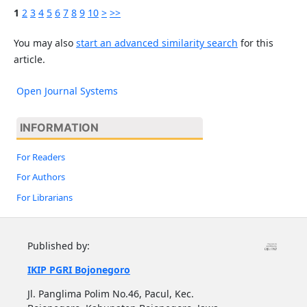
1
2
3
4
5
6
7
8
9
10
>
>>
You may also
start an advanced similarity search
for this
article.
Open Journal Systems
INFORMATION
For Readers
For Authors
For Librarians
Published by:
IKIP PGRI Bojonegoro
Jl. Panglima Polim No.46, Pacul, Kec.