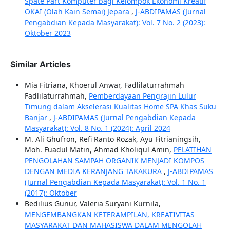
Spate Part Komputer bagi Kelompok Ekonomi Kreatif
OKAI (Olah Kain Semai) Jepara
,
J-ABDIPAMAS (Jurnal
Pengabdian Kepada Masyarakat): Vol. 7 No. 2 (2023):
Oktober 2023
Similar Articles
Mia Fitriana, Khoerul Anwar, Fadlilaturrahmah
Fadlilaturrahmah,
Pemberdayaan Pengrajin Lulur
Timung dalam Akselerasi Kualitas Home SPA Khas Suku
Banjar
,
J-ABDIPAMAS (Jurnal Pengabdian Kepada
Masyarakat): Vol. 8 No. 1 (2024): April 2024
M. Ali Ghufron, Refi Ranto Rozak, Ayu Fitrianingsih,
Moh. Fuadul Matin, Ahmad Kholiqul Amin,
PELATIHAN
PENGOLAHAN SAMPAH ORGANIK MENJADI KOMPOS
DENGAN MEDIA KERANJANG TAKAKURA
,
J-ABDIPAMAS
(Jurnal Pengabdian Kepada Masyarakat): Vol. 1 No. 1
(2017): Oktober
Bedilius Gunur, Valeria Suryani Kurnila,
MENGEMBANGKAN KETERAMPILAN, KREATIVITAS
MASYARAKAT DAN MAHASISWA DALAM MENGOLAH