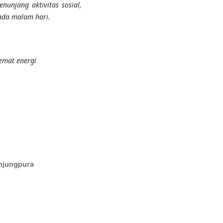
unjang aktivitas sosial,
ada malam hari.
hemat energi
anjungpura