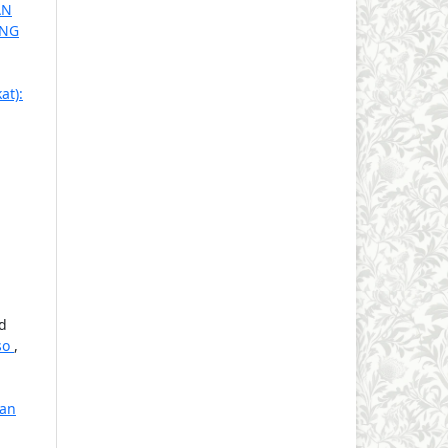
AN
ANG
at):
id
so
,
ian