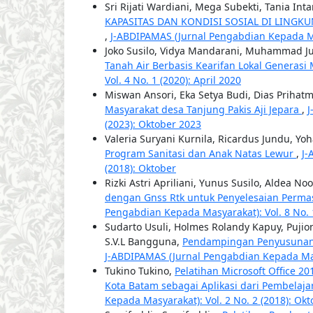
Sri Rijati Wardiani, Mega Subekti, Tania Int
KAPASITAS DAN KONDISI SOSIAL DI LING
,
J-ABDIPAMAS (Jurnal Pengabdian Kepada Masy
Joko Susilo, Vidya Mandarani, Muhammad J
Tanah Air Berbasis Kearifan Lokal Generasi
Vol. 4 No. 1 (2020): April 2020
Miswan Ansori, Eka Setya Budi, Dias Prihatm
Masyarakat desa Tanjung Pakis Aji Jepara
,
J
(2023): Oktober 2023
Valeria Suryani Kurnila, Ricardus Jundu, Y
Program Sanitasi dan Anak Natas Lewur
,
J-
(2018): Oktober
Rizki Astri Apriliani, Yunus Susilo, Aldea N
dengan Gnss Rtk untuk Penyelesaian Perma
Pengabdian Kepada Masyarakat): Vol. 8 No. 1
Sudarto Usuli, Holmes Rolandy Kapuy, Pujion
S.V.L Bangguna,
Pendampingan Penyusunan
J-ABDIPAMAS (Jurnal Pengabdian Kepada Masya
Tukino Tukino,
Pelatihan Microsoft Office 
Kota Batam sebagai Aplikasi dari Pembelaj
Kepada Masyarakat): Vol. 2 No. 2 (2018): Okt