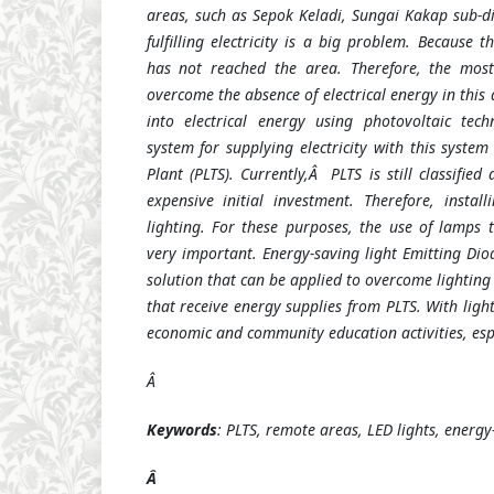
areas, such as Sepok Keladi, Sungai Kakap sub-dis
fulfilling electricity is a big problem. Because t
has not reached the area. Therefore, the most
overcome the absence of electrical energy in
this
a
into electrical energy using photovoltaic tech
system for supplying electricity with this system
Plant (PLTS). Currently,Â PLTS is still classifie
expensive initial investment. Therefore, install
lighting. For these purposes, the use of lamps 
very important. Energy-saving light Emitting Dio
solution that can be applied to overcome lightin
that receive energy supplies from PLTS. With light
economic and community education activities, espe
Â
Keywords
: PLTS, remote areas, LED lights, energy
Â