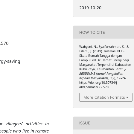
2019-10-20
HOW TO CITE
2.570
Wahyuni, N., Syaifurrahman, S., &
Islami, J. (2019). Instalasi PLTS
Skala Rumah Tangga dengan
Lampu Led Dc Hemat Energi bagi
rgy-saving
Masyarakat Terpencil di Kabupaten
Kubu Raya, Kalimantan Barat.
J-
ABDIPAMAS (Jurnal Pengabdian
Kepada Masyarakat)
,
3
(2), 17–24.
https://doi.org/10.30734/j-
abdipamas.v3i2.570
More Citation Formats
ISSUE
 villagers' activities in
people who live in remote