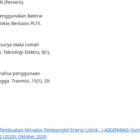
N (Persero).
 Menggunakan Baterai
elas Berbasis PLTS.
a surya skala rumah
Teknologi Elektro, 9(1),
 Analisa penggunaan
a. Trasmisi, 15(1), 20-
 Pembuatan Miniatur Pembangkit Energi Listrik
,
J-ABDIPAMAS (Jurn
2 (2020): Oktober 2020