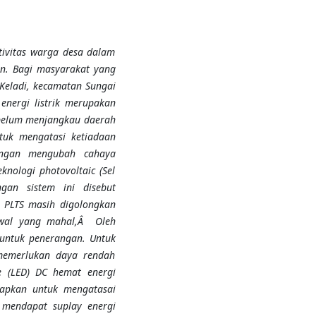
ktivitas warga desa dalam
an. Bagi masyarakat yang
 Keladi, kecamatan Sungai
nergi listrik merupakan
N belum menjangkau daerah
ntuk mengatasi ketiadaan
engan mengubah cahaya
knologi photovoltaic (Sel
ngan sistem ini disebut
ni PLTS masih digolongkan
 awal yang mahal,Â Oleh
 untuk penerangan. Untuk
memerlukan daya rendah
e (LED) DC hemat energi
rapkan untuk mengatasai
 mendapat suplay energi