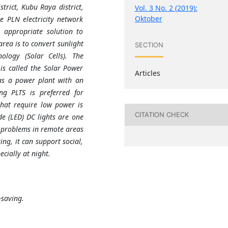
trict, Kubu Raya district,
Vol. 3 No. 2 (2019):
Oktober
he PLN electricity network
 appropriate solution to
rea is to convert sunlight
SECTION
nology (Solar Cells). The
 is called the Solar Power
Articles
d as a power plant with an
ing PLTS is preferred for
that require low power is
CITATION CHECK
de (LED) DC lights are one
g problems in remote areas
ing, it can support social,
cially at night.
-saving.