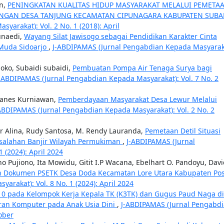
an,
PENINGKATAN KUALITAS HIDUP MASYARAKAT MELALUI PEMETA
KUNGAN DESA TANJUNG KECAMATAN CIPUNAGARA KABUPATEN SUB
arakat): Vol. 2 No. 1 (2018): April
unaedi,
Wayang Silat Jawisogo sebagai Pendidikan Karakter Cinta
 Muda Sidoarjo
,
J-ABDIPAMAS (Jurnal Pengabdian Kepada Masyarak
oko, Subaidi subaidi,
Pembuatan Pompa Air Tenaga Surya bagi
-ABDIPAMAS (Jurnal Pengabdian Kepada Masyarakat): Vol. 7 No. 2
ohanes Kurniawan,
Pemberdayaan Masyarakat Desa Lewur Melalui
ABDIPAMAS (Jurnal Pengabdian Kepada Masyarakat): Vol. 2 No. 2
oor Alina, Rudy Santosa, M. Rendy Lauranda,
Pemetaan Detil Situasi
salahan Banjir Wilayah Permukiman
,
J-ABDIPAMAS (Jurnal
 (2024): April 2024
o Pujiono, Ita Mowidu, Gitit I.P Wacana, Ebelhart O. Pandoyu, Dav
 Dokumen PSETK Desa Doda Kecamatan Lore Utara Kabupaten Po
rakat): Vol. 8 No. 1 (2024): April 2024
2010 pada Kelompok Kerja Kepala TK (K3TK) dan Gugus Paud Naga di
aran Komputer pada Anak Usia Dini
,
J-ABDIPAMAS (Jurnal Pengabd
ober