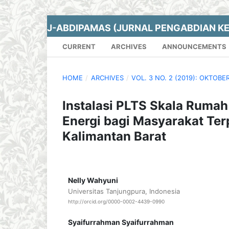
J-ABDIPAMAS (JURNAL PENGABDIAN K
CURRENT
ARCHIVES
ANNOUNCEMENTS
HOME
/
ARCHIVES
/
VOL. 3 NO. 2 (2019): OKTOBE
Instalasi PLTS Skala Ruma
Energi bagi Masyarakat Ter
Kalimantan Barat
Nelly Wahyuni
Universitas Tanjungpura, Indonesia
http://orcid.org/0000-0002-4439-0990
Syaifurrahman Syaifurrahman