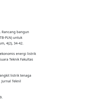
15). Rancang bangun
LTB-PLN) untuk
m, 4(2), 34-42.
 ekonomis energi listrik
Suara Teknik Fakultas
ngkit listrik tenaga
Jurnal Teknil
9.