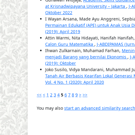
at Krisnadwipayana University – Jakarta
,
J-A
Oktober 2022
I Wayan Arsana, Made Ayu Anggreni, Sepbia
Permainan Edukatif (APE) untuk Anak Usia D
(2019): April 2019
Attin Warmi, Nita Hidayati, Hanifah Hanifah
Calon Guru Matematika
,
J-ABDIPAMAS (Jurna
Ihwan Zulkarnain, Muhamad Farhan,
Menin
menjadi Barang yang bernilai Ekonomis
,
J-
(2019): Oktober
Joko Susilo, Vidya Mandarani, Muhammad J
Tanah Air Berbasis Kearifan Lokal Generasi
Vol. 4 No. 1 (2020): April 2020
<<
<
1
2
3
4
5
6
7
8
9
>
>>
You may also
start an advanced similarity searc