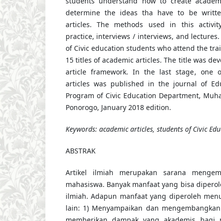
students understand how to create academi
determine the ideas tha have to be writt
articles. The methods used in this activit
practice, interviews / interviews, and lecture
of Civic education students who attend the tr
15 titles of academic articles. The title was d
article framework. In the last stage, one 
articles was published in the journal of Ed
Program of Civic Education Department, Muh
Ponorogo, January 2018 edition.
Keywords:
academic articles, students of Civic Edu
ABSTRAK
Artikel ilmiah merupakan sarana menge
mahasiswa. Banyak manfaat yang bisa diperole
ilmiah. Adapun manfaat yang diperoleh menuli
lain: 1) Menyampaikan dan mengembangkan 
memberikan dampak yang akademis bagi m