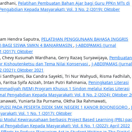
hardhani,
Pelatihan Pembuatan Bahan Ajar bagi Guru PPKn MTs di
Pengabdian Kepada Masyarakat): Vol. 3 No. 2 (2019): Oktober
 Imam Hendra Saputra,
PELATIHAN PENGGUNAAN BAHASA INGGRIS
) BAGI SISWA SMKN 4 BANJARMASIN
,
J-ABDIPAMAS (Jurnal
1 (2017): Oktober
, Chevy Kusumah Wardhana, Gerry Razaq Suryawijaya,
Pembuatan
ur Kishoutenketsu dan Tema Nilai Konservasi
,
J-ABDIPAMAS (Jurnal
2 (2021): Oktober 2021
i Santhyami, Ika Candra Sayekti, Tri Nur Wahyudi, Risma Fadhilah,
m, Faritsa Syifa Azizah, Intan Putri Rahmania,
Peningkatan Literasi
madiyah (MIM) Program Khusus 1 Sindon melalui Kelas Literasi
nal Pengabdian Kepada Masyarakat): Vol. 8 No. 2 (2024): Oktober 
rtanawati, Yuniarta Ita Purnama, Oktha Ika Rahmawati,
 PUISI PADA PESERTA DIDIK SMK NEGERI 1 KANOR BOJONEGORO
,
akat): Vol. 1 No. 1 (2017): Oktober
i Modul Kewirausahaan berbasis Project Based Learning (PBL) pa
al Pengabdian Kepada Masyarakat): Vol. 6 No. 1 (2022): April 2022
Efforts to Reduce Plagiarism Act in Student Writing in The Digital