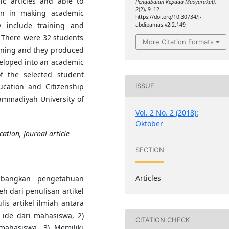
c articles and able to
Pengabdian Kepada Masyarakat)
,
2
(2), 9–12.
en in making academic
https://doi.org/10.30734/j-
y include training and
abdipamas.v2i2.149
s. There were 32 students
More Citation Formats
aining and they produced
eveloped into an academic
of the selected student
ucation and Citizenship
ISSUE
ammadiyah University of
Vol. 2 No. 2 (2018):
Oktober
cation, Journal article
SECTION
Articles
mbangkan pengetahuan
h dari penulisan artikel
s artikel ilmiah antara
ide dari mahasiswa, 2)
CITATION CHECK
ahasiswa, 3) Memiliki