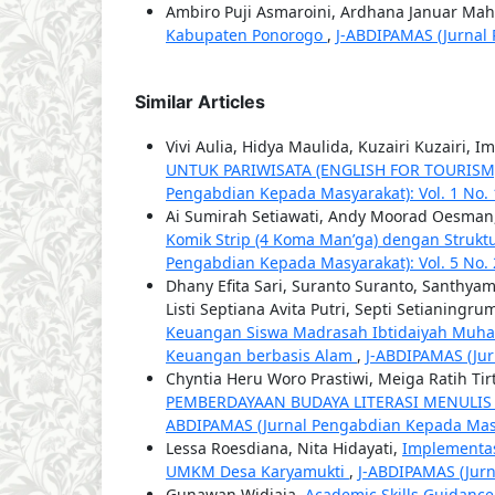
Ambiro Puji Asmaroini, Ardhana Januar Ma
Kabupaten Ponorogo
,
J-ABDIPAMAS (Jurnal 
Similar Articles
Vivi Aulia, Hidya Maulida, Kuzairi Kuzairi,
UNTUK PARIWISATA (ENGLISH FOR TOURISM
Pengabdian Kepada Masyarakat): Vol. 1 No. 
Ai Sumirah Setiawati, Andy Moorad Oesman
Komik Strip (4 Koma Man’ga) dengan Strukt
Pengabdian Kepada Masyarakat): Vol. 5 No. 
Dhany Efita Sari, Suranto Suranto, Santhyam
Listi Septiana Avita Putri, Septi Setianingru
Keuangan Siswa Madrasah Ibtidaiyah Muham
Keuangan berbasis Alam
,
J-ABDIPAMAS (Jur
Chyntia Heru Woro Prastiwi, Meiga Ratih Ti
PEMBERDAYAAN BUDAYA LITERASI MENULIS
ABDIPAMAS (Jurnal Pengabdian Kepada Masyar
Lessa Roesdiana, Nita Hidayati,
Implementas
UMKM Desa Karyamukti
,
J-ABDIPAMAS (Jurn
Gunawan Widjaja,
Academic Skills Guidance 