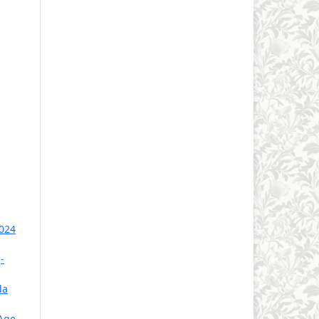
2024
J-
da
 Age