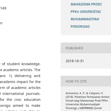
MAHASISWA PRODI
.149
PPKn UNIVERSITAS
MUHAMMADIYAH
Kn
PONOROGO
PUBLISHED
2018-10-31
 of student knowledge.
e academic articles. The
are: 1) delivering and
HOW TO CITE
 academic impact for the
orm of academic articles
 international journals.
Asmaroini, A. P., & Cahyono, H.
(2018). Pelatihan Pembuatan Artikel
for the civic education
Ilmiah bagi Mahasiswa Prodi PPKn
Universitas Muhammadiyah
onorogo aimed to make
Ponorogo.
J-ABDIPAMAS (Jurnal