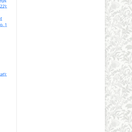
22):
t
o. 1
at):