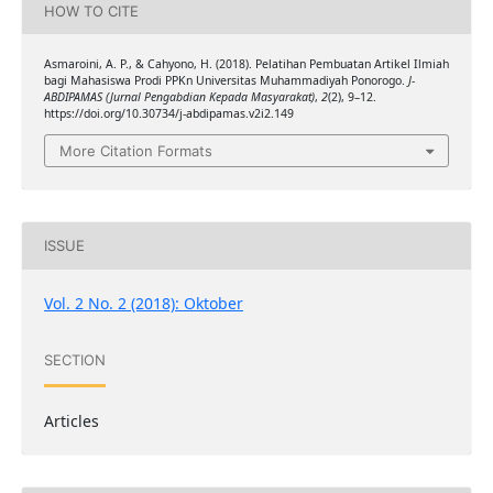
HOW TO CITE
Asmaroini, A. P., & Cahyono, H. (2018). Pelatihan Pembuatan Artikel Ilmiah
bagi Mahasiswa Prodi PPKn Universitas Muhammadiyah Ponorogo.
J-
ABDIPAMAS (Jurnal Pengabdian Kepada Masyarakat)
,
2
(2), 9–12.
https://doi.org/10.30734/j-abdipamas.v2i2.149
More Citation Formats
ISSUE
Vol. 2 No. 2 (2018): Oktober
SECTION
Articles