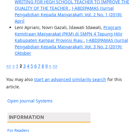
WRITING FOR HIGH SCHOOL TEACHER TO IMPROVE THE
QUALITY OF THE TEACHER
,
J-ABDIPAMAS (Jurnal
Pengabdian Kepada Masyarakat): Vol. 2 No. 1 (2018):
April
Leni Apriani, Novri Gazali, Idawati Idawati,
Program
Kemitraan Masyarakat (PKM) di SMPN 4 Tapung Hilir
Kabupaten Kampar Provinsi Riau
,
J-ABDIPAMAS (Jurnal
Pengabdian Kepada Masyarakat): Vol. 3 No. 2 (2019):
Oktober
<<
<
1
2
3
4
5
6
7
8
9
>
>>
You may also
start an advanced similarity search
for this
article.
Open Journal Systems
INFORMATION
For Readers