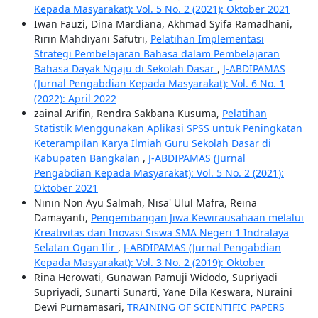
Kepada Masyarakat): Vol. 5 No. 2 (2021): Oktober 2021
Iwan Fauzi, Dina Mardiana, Akhmad Syifa Ramadhani,
Ririn Mahdiyani Safutri,
Pelatihan Implementasi
Strategi Pembelajaran Bahasa dalam Pembelajaran
Bahasa Dayak Ngaju di Sekolah Dasar
,
J-ABDIPAMAS
(Jurnal Pengabdian Kepada Masyarakat): Vol. 6 No. 1
(2022): April 2022
zainal Arifin, Rendra Sakbana Kusuma,
Pelatihan
Statistik Menggunakan Aplikasi SPSS untuk Peningkatan
Keterampilan Karya Ilmiah Guru Sekolah Dasar di
Kabupaten Bangkalan
,
J-ABDIPAMAS (Jurnal
Pengabdian Kepada Masyarakat): Vol. 5 No. 2 (2021):
Oktober 2021
Ninin Non Ayu Salmah, Nisa' Ulul Mafra, Reina
Damayanti,
Pengembangan Jiwa Kewirausahaan melalui
Kreativitas dan Inovasi Siswa SMA Negeri 1 Indralaya
Selatan Ogan Ilir
,
J-ABDIPAMAS (Jurnal Pengabdian
Kepada Masyarakat): Vol. 3 No. 2 (2019): Oktober
Rina Herowati, Gunawan Pamuji Widodo, Supriyadi
Supriyadi, Sunarti Sunarti, Yane Dila Keswara, Nuraini
Dewi Purnamasari,
TRAINING OF SCIENTIFIC PAPERS