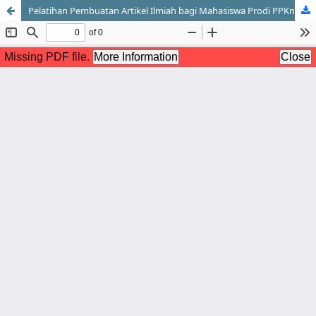
Pelatihan Pembuatan Artikel Ilmiah bagi Mahasiswa Prodi PPKn Universitas Muhammadiyah Ponorogo