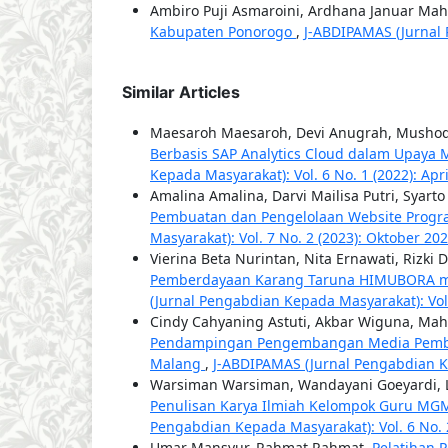
Ambiro Puji Asmaroini, Ardhana Januar Ma
Kabupaten Ponorogo
,
J-ABDIPAMAS (Jurnal 
Similar Articles
Maesaroh Maesaroh, Devi Anugrah, Mushod
Berbasis SAP Analytics Cloud dalam Upaya 
Kepada Masyarakat): Vol. 6 No. 1 (2022): Apr
Amalina Amalina, Darvi Mailisa Putri, Syart
Pembuatan dan Pengelolaan Website Progr
Masyarakat): Vol. 7 No. 2 (2023): Oktober 20
Vierina Beta Nurintan, Nita Ernawati, Rizk
Pemberdayaan Karang Taruna HIMUBORA mel
(Jurnal Pengabdian Kepada Masyarakat): Vol.
Cindy Cahyaning Astuti, Akbar Wiguna, Ma
Pendampingan Pengembangan Media Pembelaj
Malang
,
J-ABDIPAMAS (Jurnal Pengabdian Kep
Warsiman Warsiman, Wandayani Goeyardi, Li
Penulisan Karya Ilmiah Kelompok Guru MG
Pengabdian Kepada Masyarakat): Vol. 6 No. 
Umar Mansyur, Rahmat Rahmat,
Pelatihan 