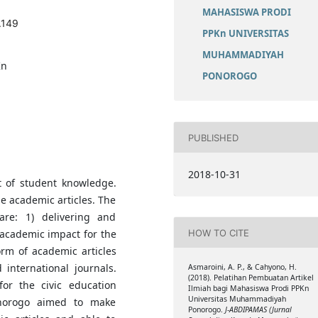
MAHASISWA PRODI
.149
PPKn UNIVERSITAS
MUHAMMADIYAH
Kn
PONOROGO
PUBLISHED
2018-10-31
 of student knowledge.
e academic articles. The
are: 1) delivering and
HOW TO CITE
 academic impact for the
orm of academic articles
 international journals.
Asmaroini, A. P., & Cahyono, H.
(2018). Pelatihan Pembuatan Artikel
for the civic education
Ilmiah bagi Mahasiswa Prodi PPKn
Universitas Muhammadiyah
onorogo aimed to make
Ponorogo.
J-ABDIPAMAS (Jurnal