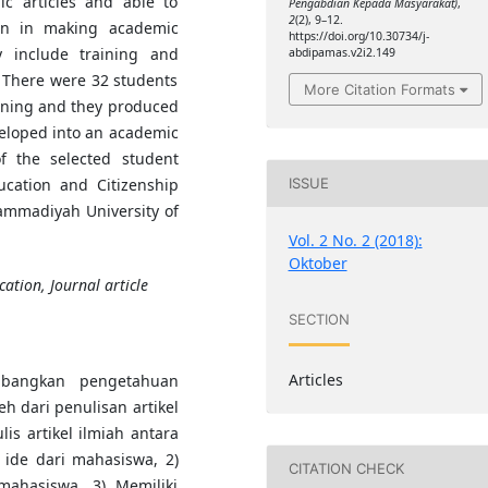
c articles and able to
Pengabdian Kepada Masyarakat)
,
2
(2), 9–12.
en in making academic
https://doi.org/10.30734/j-
y include training and
abdipamas.v2i2.149
s. There were 32 students
More Citation Formats
aining and they produced
eveloped into an academic
of the selected student
ucation and Citizenship
ISSUE
ammadiyah University of
Vol. 2 No. 2 (2018):
Oktober
cation, Journal article
SECTION
Articles
mbangkan pengetahuan
h dari penulisan artikel
s artikel ilmiah antara
ide dari mahasiswa, 2)
CITATION CHECK
ahasiswa, 3) Memiliki