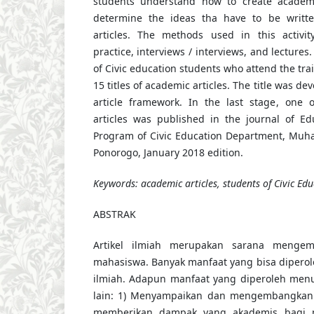
students understand how to create academi
determine the ideas tha have to be writt
articles. The methods used in this activit
practice, interviews / interviews, and lecture
of Civic education students who attend the tr
15 titles of academic articles. The title was d
article framework. In the last stage, one 
articles was published in the journal of Ed
Program of Civic Education Department, Muh
Ponorogo, January 2018 edition.
Keywords:
academic articles, students of Civic Edu
ABSTRAK
Artikel ilmiah merupakan sarana menge
mahasiswa. Banyak manfaat yang bisa diperole
ilmiah. Adapun manfaat yang diperoleh menuli
lain: 1) Menyampaikan dan mengembangkan 
memberikan dampak yang akademis bagi m