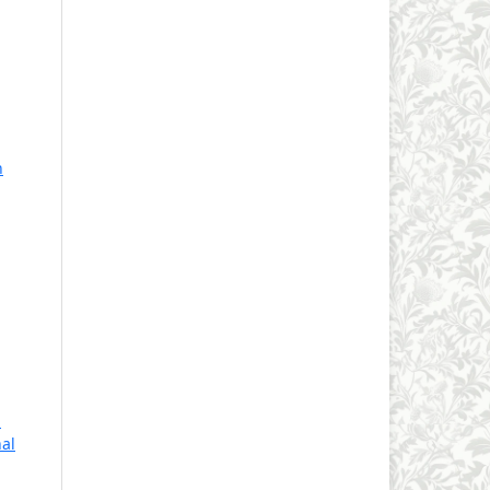
n
n
al