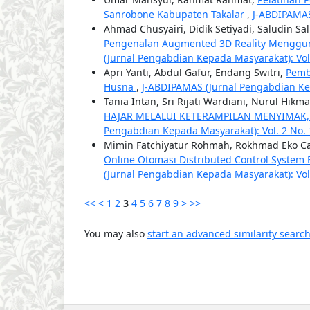
Sanrobone Kabupaten Takalar
,
J-ABDIPAMAS
Ahmad Chusyairi, Didik Setiyadi, Saludin Sa
Pengenalan Augmented 3D Reality Menggun
(Jurnal Pengabdian Kepada Masyarakat): Vol.
Apri Yanti, Abdul Gafur, Endang Switri,
Pemb
Husna
,
J-ABDIPAMAS (Jurnal Pengabdian Kepa
Tania Intan, Sri Rijati Wardiani, Nurul Hikm
HAJAR MELALUI KETERAMPILAN MENYIMAK
Pengabdian Kepada Masyarakat): Vol. 2 No. 1
Mimin Fatchiyatur Rohmah, Rokhmad Eko Ca
Online Otomasi Distributed Control System
(Jurnal Pengabdian Kepada Masyarakat): Vol.
<<
<
1
2
3
4
5
6
7
8
9
>
>>
You may also
start an advanced similarity searc