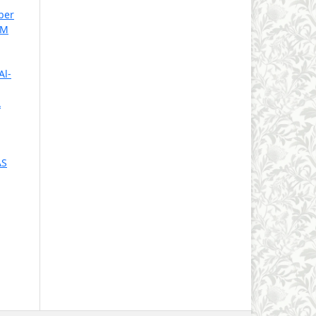
ber
KM
Al-
A
AS