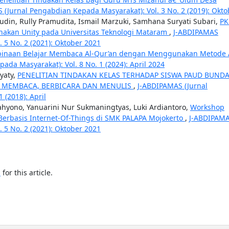
 (Jurnal Pengabdian Kepada Masyarakat): Vol. 3 No. 2 (2019): Okto
ludin, Rully Pramudita, Ismail Marzuki, Samhana Suryati Subari,
P
akan Unity pada Universitas Teknologi Mataram
,
J-ABDIPAMAS
 5 No. 2 (2021): Oktober 2021
inaan Belajar Membaca Al-Qur’an dengan Menggunakan Metode 
da Masyarakat): Vol. 8 No. 1 (2024): April 2024
ayaty,
PENELITIAN TINDAKAN KELAS TERHADAP SISWA PAUD BUND
, MEMBACA, BERBICARA DAN MENULIS
,
J-ABDIPAMAS (Jurnal
 (2018): April
hyono, Yanuarini Nur Sukmaningtyas, Luki Ardiantoro,
Workshop
 Berbasis Internet-Of-Things di SMK PALAPA Mojokerto
,
J-ABDIPAM
 5 No. 2 (2021): Oktober 2021
h
for this article.