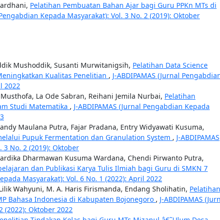
hardhani,
Pelatihan Pembuatan Bahan Ajar bagi Guru PPKn MTs di
Pengabdian Kepada Masyarakat): Vol. 3 No. 2 (2019): Oktober
dik Mushoddik, Susanti Murwitanigsih,
Pelatihan Data Science
Meningkatkan Kualitas Penelitian
,
J-ABDIPAMAS (Jurnal Pengabdia
il 2022
o Musthofa, La Ode Sabran, Reihani Jemila Nurbai,
Pelatihan
am Studi Matematika
,
J-ABDIPAMAS (Jurnal Pengabdian Kepada
23
i Dandy Maulana Putra, Fajar Pradana, Entry Widyawati Kusuma,
alui Pupuk Fermentation dan Granulation System
,
J-ABDIPAMAS
 3 No. 2 (2019): Oktober
hardika Dharmawan Kusuma Wardana, Chendi Pirwanto Putra,
aran dan Publikasi Karya Tulis Ilmiah bagi Guru di SMKN 7
ada Masyarakat): Vol. 6 No. 1 (2022): April 2022
lik Wahyuni, M. A. Haris Firismanda, Endang Sholihatin,
Pelatiha
MP Bahasa Indonesia di Kabupaten Bojonegoro
,
J-ABDIPAMAS (Jurn
2 (2022): Oktober 2022
Penelitian Tindakan Kelas bagi Guru MTs Mizanul â€˜Ulum Desa