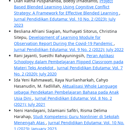
Dian Ratna Puspananda, Boedy Irhadtanto,
Project
Based Blended Learning Using Cognitive Conflict
Strategy: A Framework for Effective Blended Learning
,
Jurnal Pendidikan Edutama: Vol. 10 No. 2 (2023): July
2023
Besliana Afriani Siagian, Nurhayati Sitorus, Christina
Sitepu,
Development of Learning Module for
Observation Report During the Covid-19 Pandemic
,
Jurnal Pendidikan Edutama: Vol. 9 No. 2 (2022): July 2022
Rani Jayanti, Suesthi Rahayuningsih,
Peran Aplikasi
Schoology dalam Pembelajaran Flipped Classroom pada
Materi Teks Anekdot
,
Jurnal Pendidikan Edutama: Vol. 7
No. 2 (2020): July 2020
Ida Yeni Rahmawati, Raya Nurlianharkah, Cahyo
Hasanudin, M. Fadlillah,
Aktualisasi Whole Language
sebagai Pendekatan Pembelajaran Bahasa pada Anak
Usia Dini
,
Jurnal Pendidikan Edutama: Vol. 8 No. 2
(2021): July 2021
Neni Handayani, Islamiani Safitri, Risma Delima
Harahap,
Studi Kompetensi Guru Nonlinier di Sekolah
Menengah Atas
,
Jurnal Pendidikan Edutama: Vol. 10 No.
1 (2023): January 2023