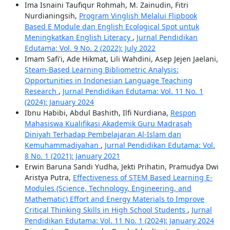
Ima Isnaini Taufiqur Rohmah, M. Zainudin, Fitri
Nurdianingsih,
Program Vinglish Melalui Flipbook
Based E Module dan English Ecological Spot untuk
Meningkatkan English Literacy
,
Jurnal Pendidikan
Edutama: Vol. 9 No. 2 (2022): July 2022
Imam Safi'i, Ade Hikmat, Lili Wahdini, Asep Jejen Jaelani,
Steam-Based Learning Bibliometric Analysis:
Opportunities in Indonesian Language Teaching
Research
,
Jurnal Pendidikan Edutama: Vol. 11 No. 1
(2024): January 2024
Ibnu Habibi, Abdul Bashith, Ilfi Nurdiana,
Respon
Mahasiswa Kualifikasi Akademik Guru Madrasah
Diniyah Terhadap Pembelajaran Al-Islam dan
Kemuhammadiyahan
,
Jurnal Pendidikan Edutama: Vol.
8 No. 1 (2021): January 2021
Erwin Baruna Sandi Yudha, Jekti Prihatin, Pramudya Dwi
Aristya Putra,
Effectiveness of STEM Based Learning E-
Modules (Science, Technology, Engineering, and
Mathematic) Effort and Energy Materials to Improve
Critical Thinking Skills in High School Students
,
Jurnal
Pendidikan Edutama: Vol. 11 No. 1 (2024): January 2024