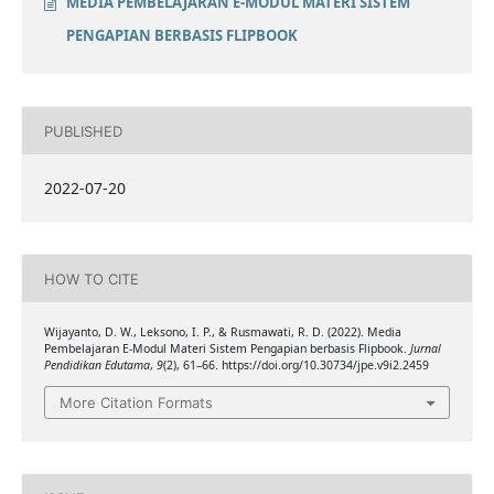
MEDIA PEMBELAJARAN E-MODUL MATERI SISTEM
PENGAPIAN BERBASIS FLIPBOOK
PUBLISHED
2022-07-20
HOW TO CITE
Wijayanto, D. W., Leksono, I. P., & Rusmawati, R. D. (2022). Media
Pembelajaran E-Modul Materi Sistem Pengapian berbasis Flipbook.
Jurnal
Pendidikan Edutama
,
9
(2), 61–66. https://doi.org/10.30734/jpe.v9i2.2459
More Citation Formats