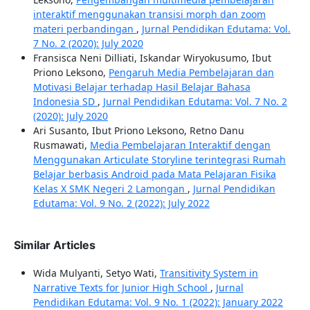
interaktif menggunakan transisi morph dan zoom
materi perbandingan
,
Jurnal Pendidikan Edutama: Vol.
7 No. 2 (2020): July 2020
Fransisca Neni Dilliati, Iskandar Wiryokusumo, Ibut
Priono Leksono,
Pengaruh Media Pembelajaran dan
Motivasi Belajar terhadap Hasil Belajar Bahasa
Indonesia SD
,
Jurnal Pendidikan Edutama: Vol. 7 No. 2
(2020): July 2020
Ari Susanto, Ibut Priono Leksono, Retno Danu
Rusmawati,
Media Pembelajaran Interaktif dengan
Menggunakan Articulate Storyline terintegrasi Rumah
Belajar berbasis Android pada Mata Pelajaran Fisika
Kelas X SMK Negeri 2 Lamongan
,
Jurnal Pendidikan
Edutama: Vol. 9 No. 2 (2022): July 2022
Similar Articles
Wida Mulyanti, Setyo Wati,
Transitivity System in
Narrative Texts for Junior High School
,
Jurnal
Pendidikan Edutama: Vol. 9 No. 1 (2022): January 2022