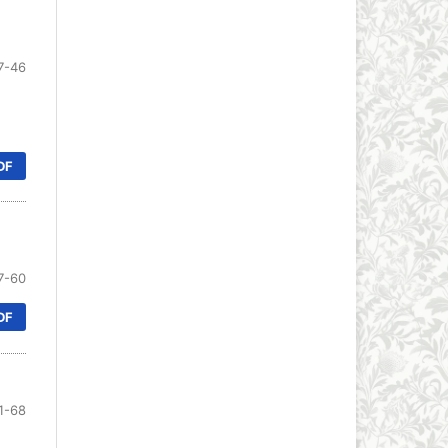
7-46
DF
7-60
DF
1-68