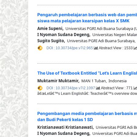
Pengaruh pembelajaran berbasis web dan pembel
siswa mata pelajaran kearsipan kelas X SMK
Amie Supeni,
Universitas PGRI Adi Buana Surabaya (
I Nyoman Sudana Degeng,
Universitas Negeri Mala
Sugito Sugito,
Universitas PGRI Adi Buana Surabaya,
DOI : 10.30734/jpe.v7i2.965
Abstract View : 1533
The Use of Textbook Entitled “Let’s Learn Engli
Muktamir Muktamir,
MAN 1 Tuban, Indonesia
DOI : 10.30734/jpe.v7i2.1097
Abstract View : 771
â€œLetâ€™s Learn Englishâ€: Teacherâ€™s overview dow
Pengembangan media pembelajaran berbasis mul
dan Budi Pekerti kelas 1 SD
Kristianawati Kristianawati,
Universitas PGRI Adi 
I Nyoman Sudana Degeng,
Universitas PGRI Adi Bu