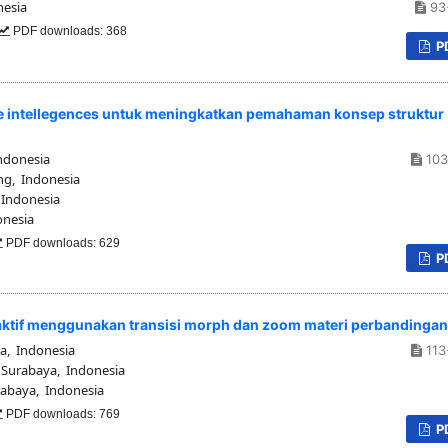
nesia
93
PDF downloads: 368
P
 intellegences untuk meningkatkan pemahaman konsep struktur
ndonesia
103
ng, Indonesia
 Indonesia
onesia
PDF downloads: 629
P
ktif menggunakan transisi morph dan zoom materi perbandingan
a, Indonesia
113
 Surabaya, Indonesia
rabaya, Indonesia
PDF downloads: 769
P