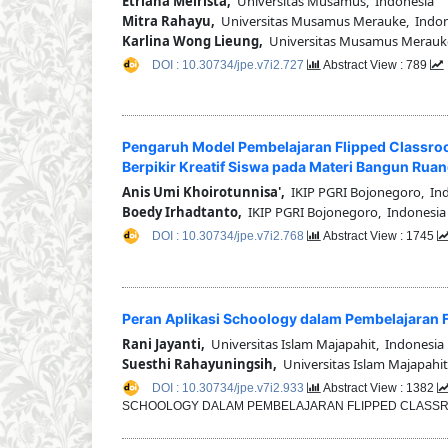
Etriana Meirista,
Universitas Musamus, Indonesia
Mitra Rahayu,
Universitas Musamus Merauke, Indon
Karlina Wong Lieung,
Universitas Musamus Merauke
DOI : 10.30734/jpe.v7i2.727
Abstract View : 789
Pengaruh Model Pembelajaran Flipped Classro
Berpikir Kreatif Siswa pada Materi Bangun Ruang
Anis Umi Khoirotunnisa',
IKIP PGRI Bojonegoro, In
Boedy Irhadtanto,
IKIP PGRI Bojonegoro, Indonesia
DOI : 10.30734/jpe.v7i2.768
Abstract View : 1745
Peran Aplikasi Schoology dalam Pembelajaran 
Rani Jayanti,
Universitas Islam Majapahit, Indonesia
Suesthi Rahayuningsih,
Universitas Islam Majapahit
DOI : 10.30734/jpe.v7i2.933
Abstract View : 1382
SCHOOLOGY DALAM PEMBELAJARAN FLIPPED CLASSROO