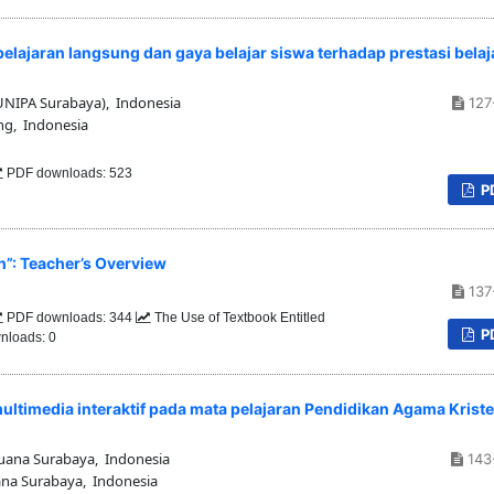
ajaran langsung dan gaya belajar siswa terhadap prestasi belaj
UNIPA Surabaya), Indonesia
127
ng, Indonesia
PDF downloads: 523
P
sh”: Teacher’s Overview
137
PDF downloads: 344
The Use of Textbook Entitled
P
nloads: 0
timedia interaktif pada mata pelajaran Pendidikan Agama Krist
Buana Surabaya, Indonesia
143
ana Surabaya, Indonesia