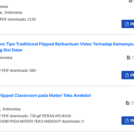
esia
, Indonesia
PDF downloads: 2150
P
om Tipe Traditional Flipped Berbantuan Video Terhadap Kemamp
 Sisi Datar
donesia
1
PDF downloads: 680
P
Flipped Classroom pada Materi Teks Anekdot
2
, Indonesia
PDF downloads: 730
PERAN APLIKASI
P
M PADA MATERI TEKS ANEKDOT downloads: 0