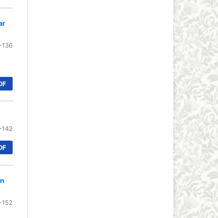
ar
-136
DF
-142
DF
en
-152