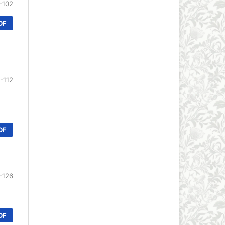
-102
DF
-112
DF
-126
DF