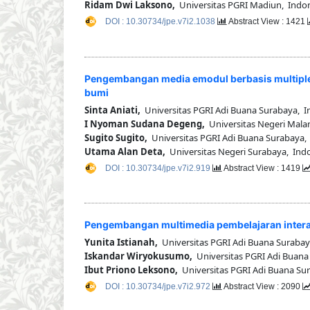
Ridam Dwi Laksono,
Universitas PGRI Madiun, Indo
DOI : 10.30734/jpe.v7i2.1038
Abstract View : 1421
Pengembangan media emodul berbasis multiple
bumi
Sinta Aniati,
Universitas PGRI Adi Buana Surabaya, I
I Nyoman Sudana Degeng,
Universitas Negeri Mala
Sugito Sugito,
Universitas PGRI Adi Buana Surabaya,
Utama Alan Deta,
Universitas Negeri Surabaya, Ind
DOI : 10.30734/jpe.v7i2.919
Abstract View : 1419
Pengembangan multimedia pembelajaran intera
Yunita Istianah,
Universitas PGRI Adi Buana Surabay
Iskandar Wiryokusumo,
Universitas PGRI Adi Buana
Ibut Priono Leksono,
Universitas PGRI Adi Buana Su
DOI : 10.30734/jpe.v7i2.972
Abstract View : 2090