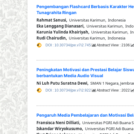
Pengembangan Flashcard Berbasis Karakter 
Tunagrahita Ringan
Rahmat Sanusi,
Universitas Karimun, Indonesia
Eka Lenggang Dianasari,
Universitas Karimun, Indo
Karunia Yulinda Khairiyah,
Universitas Karimun, I
Rudi Chairudin,
Universitas Karimun, Indonesia
DOI : 10.30734/jpe.v7i2.745
Abstract View : 2106
Peningkatan Motivasi dan Prestasi Belajar Sis
berbantukan Media Audio Visual
Ni Luh Putu Suratna Dewi,
SMAN 1 Negara, Jembrana
DOI : 10.30734/jpe.v7i2.922
Abstract View : 2022
Pengaruh Media Pembelajaran dan Motivasi Bela
Fransisca Neni Dilliati,
Universitas PGRI Adi Buana 
Iskandar Wiryokusumo,
Universitas PGRI Adi Buana