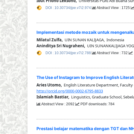
Ibut Priono Leksono,
Universitas PGRI Adi Buana Su
DOI : 10.30734/jpe.v7i2.974
Abstract View : 1725
Implementasi metode mozaik untuk mengenalkan
Milatul Zulfa,
UIN SUNAN KALIJAGA, Indonesia
Aninditya Sri Nugraheni,
UIN SUNANKALIJAGA YOGY
DOI : 10.30734/jpe.v7i2.788
Abstract View : 732
The Use of Instagram to Improve English Literat
Aries Utomo,
English Literature Department, Faculty 
http://orcid.org/0000-0002-6795-8833
Islamiah Bastiar,
Linguistics, Graduate School, Sebel
Abstract View : 2092
PDF downloads: 784
Prestasi belajar matematika dengan TGT dan NH