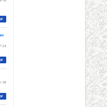
9-16
DF
uan
7-24
DF
5-36
DF