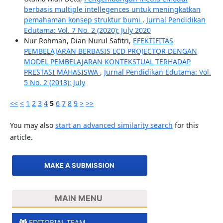
berbasis multiple intellegences untuk meningkatkan
pemahaman konsep struktur bumi
,
Jurnal Pendidikan
Edutama: Vol. 7 No. 2 (2020): July 2020
Nur Rohman, Dian Nurul Safitri,
EFEKTIFITAS
PEMBELAJARAN BERBASIS LCD PROJECTOR DENGAN
MODEL PEMBELAJARAN KONTEKSTUAL TERHADAP
PRESTASI MAHASISWA
,
Jurnal Pendidikan Edutama: Vol.
5 No. 2 (2018): July
<<
<
1
2
3
4
5
6
7
8
9
>
>>
You may also
start an advanced similarity search
for this
article.
MAKE A SUBMISSION
MAIN MENU
EDITORIAL TEAM