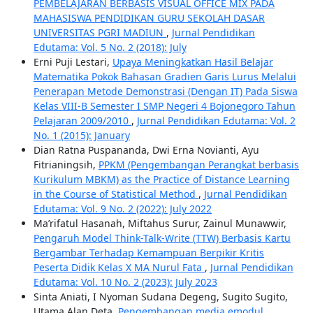
PEMBELAJARAN BERBASIS VISUAL OFFICE MIX PADA
MAHASISWA PENDIDIKAN GURU SEKOLAH DASAR
UNIVERSITAS PGRI MADIUN
,
Jurnal Pendidikan
Edutama: Vol. 5 No. 2 (2018): July
Erni Puji Lestari,
Upaya Meningkatkan Hasil Belajar
Matematika Pokok Bahasan Gradien Garis Lurus Melalui
Penerapan Metode Demonstrasi (Dengan IT) Pada Siswa
Kelas VIII-B Semester I SMP Negeri 4 Bojonegoro Tahun
Pelajaran 2009/2010
,
Jurnal Pendidikan Edutama: Vol. 2
No. 1 (2015): January
Dian Ratna Puspananda, Dwi Erna Novianti, Ayu
Fitrianingsih,
PPKM (Pengembangan Perangkat berbasis
Kurikulum MBKM) as the Practice of Distance Learning
in the Course of Statistical Method
,
Jurnal Pendidikan
Edutama: Vol. 9 No. 2 (2022): July 2022
Ma’rifatul Hasanah, Miftahus Surur, Zainul Munawwir,
Pengaruh Model Think-Talk-Write (TTW) Berbasis Kartu
Bergambar Terhadap Kemampuan Berpikir Kritis
Peserta Didik Kelas X MA Nurul Fata
,
Jurnal Pendidikan
Edutama: Vol. 10 No. 2 (2023): July 2023
Sinta Aniati, I Nyoman Sudana Degeng, Sugito Sugito,
Utama Alan Deta,
Pengembangan media emodul