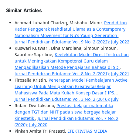
Similar Articles
Achmad Lubabul Chadziq, Misbahul Munir,
Pendidikan
Kader Penggerak Nahdlatul Ulama as a Contemporary
Nationalism Movement for Nu's Young Generation
,
Jurnal Pendidikan Edutama: Vol. 9 No. 2 (2022): July 2022
Kuswari Kuswari, Dina Mardiana, Simpun Simpun,
Sapriline Sapriline,
Keefektifan Model Direct Instruction
untuk Meningkatkan Kompetensi Guru dalam
Mengaplikasikan Metode Pengajaran Bahasa di SD
,
Jurnal Pendidikan Edutama: Vol. 8 No. 2 (2021): July 2021
Firosalia Kristin,
Penerapan Model Pembelajaran Active
Learning Untuk Menigkatkan KreativitasBelajar
Mahasiswa Pada Mata Kuliah Konsep Dasar I IPS.
,
Jurnal Pendidikan Edutama: Vol. 3 No. 2 (2016): July
Ridam Dwi Laksono,
Prestasi belajar matematika
dengan TGT dan NHT pada siswa bergaya belajar
kinestetik
,
Jurnal Pendidikan Edutama: Vol. 7 No. 2
(2020): July 2020
Pinkan Amita Tri Prasasti,
EFEKTIVITAS MEDIA