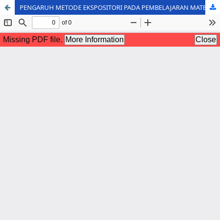
PENGARUH METODE EKSPOSITORI PADA PEMBELAJARAN MATEMATIKA DASAR MAHASISWA MANAJEMEN PENDIDIKAN ISLAM