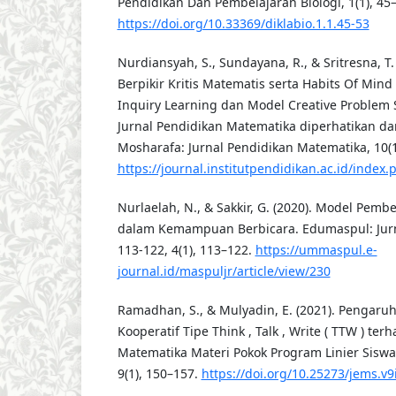
Pendidikan Dan Pembelajaran Biologi, 1(1), 45–
https://doi.org/10.33369/diklabio.1.1.45-53
Nurdiansyah, S., Sundayana, R., & Sritresna, 
Berpikir Kritis Matematis serta Habits Of M
Inquiry Learning dan Model Creative Problem 
Jurnal Pendidikan Matematika diperhatikan 
Mosharafa: Jurnal Pendidikan Matematika, 10(1
https://journal.institutpendidikan.ac.id/inde
Nurlaelah, N., & Sakkir, G. (2020). Model Pemb
dalam Kemampuan Berbicara. Edumaspul: Jurna
113-122, 4(1), 113–122.
https://ummaspul.e-
journal.id/maspuljr/article/view/230
Ramadhan, S., & Mulyadin, E. (2021). Pengar
Kooperatif Tipe Think , Talk , Write ( TTW ) ter
Matematika Materi Pokok Program Linier Siswa
9(1), 150–157.
https://doi.org/10.25273/jems.v9