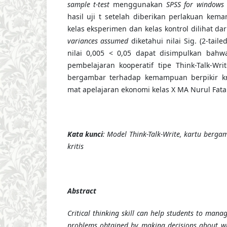
sample t-test
menggunakan
SPSS for windows 
hasil uji t setelah diberikan perlakuan kema
kelas eksperimen dan kelas kontrol dilihat da
variances assumed
diketahui nilai Sig. (2-tail
nilai 0,005 < 0,05 dapat disimpulkan bah
pembelajaran kooperatif tipe Think-Talk-Wri
bergambar terhadap kemampuan berpikir kri
mat apelajaran ekonomi kelas X MA Nurul Fata
Kata kunci
: Model Think-Talk-Write, kartu berg
kritis
Abstract
Critical thinking skill can help students to mana
problems obtained by making decisions about wh