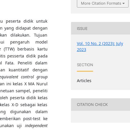
More Citation Formats
u peserta didik untuk
an yang didapat dengan
ISSUE
an dilakukan. Tujuan
ahui pengaruh model
Vol. 10 No. 2 (2023): July
e
(TTW) berbasis kartu
2023
is pesserta didik pada
 Fata. Peneliti dalam
SECTION
ian kuantitatif dengan
quivalent control group
Articles
ian ini kelas X MA Nurul
enetuan sampel, peneliti
eh peserta didik kelas
kelas X-D sebagai kelas
CITATION CHECK
ang digunakan dalam
mberikan post-test ke
gunakan uji
independent