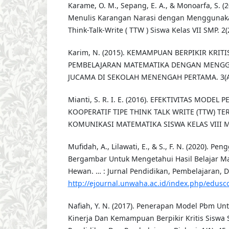
Karame, O. M., Sepang, E. A., & Monoarfa, S.
Menulis Karangan Narasi dengan Menggunak
Think-Talk-Write ( TTW ) Siswa Kelas VII SMP. 2(
Karim, N. (2015). KEMAMPUAN BERPIKIR KRIT
PEMBELAJARAN MATEMATIKA DENGAN MENG
JUCAMA DI SEKOLAH MENENGAH PERTAMA. 3(Ap
Mianti, S. R. I. E. (2016). EFEKTIVITAS MODEL
KOOPERATIF TIPE THINK TALK WRITE (TTW) 
KOMUNIKASI MATEMATIKA SISWA KELAS VIII 
Mufidah, A., Lilawati, E., & S., F. N. (2020). P
Bergambar Untuk Mengetahui Hasil Belajar Mat
Hewan. … : Jurnal Pendidikan, Pembelajaran, D
http://ejournal.unwaha.ac.id/index.php/edusco
Nafiah, Y. N. (2017). Penerapan Model Pbm U
Kinerja Dan Kemampuan Berpikir Kritis Siswa S