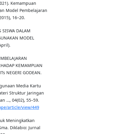
 (2021). Kemampuan
an Model Pembelajaran
2015), 16–20.
IS SISWA DALAM
GUNAKAN MODEL
ril).
 PEMBELAJARAN
TERHADAP KEMAMPUAN
MTs NEGERI GODEAN.
enggunaan Media Kartu
eri Struktur Jaringan
an …, 04(02), 55–59.
pe/article/view/449
ntuk Meningkatkan
ma. Diklabio: Jurnal