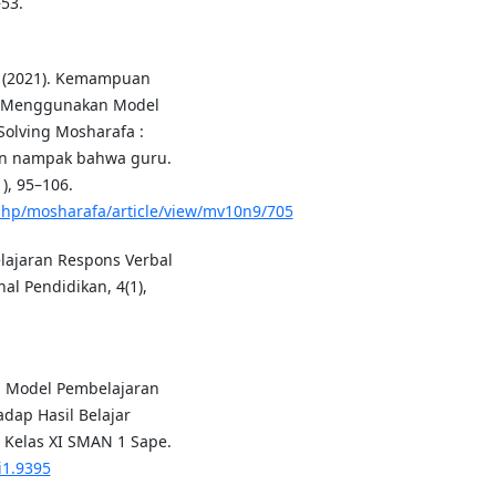
53.
T. (2021). Kemampuan
ind Menggunakan Model
Solving Mosharafa :
dan nampak bahwa guru.
), 95–106.
x.php/mosharafa/article/view/mv10n9/705
elajaran Respons Verbal
l Pendidikan, 4(1),
uh Model Pembelajaran
hadap Hasil Belajar
 Kelas XI SMAN 1 Sape.
i1.9395