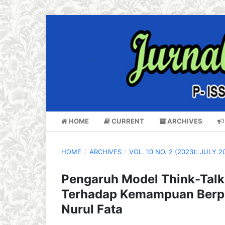
HOME
CURRENT
ARCHIVES
HOME
/
ARCHIVES
/
VOL. 10 NO. 2 (2023): JULY 2
Pengaruh Model Think-Talk
Terhadap Kemampuan Berpiki
Nurul Fata