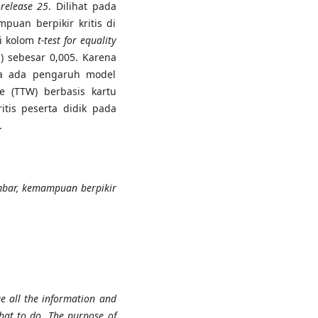
release 25
. Dilihat pada
mpuan berpikir kritis di
ri kolom
t-test for equality
ed) sebesar 0,005. Karena
wa ada pengaruh model
te (TTW) berbasis kartu
tis peserta didik pada
.
ambar, kemampuan berpikir
ge all the information and
at to do. The purpose of