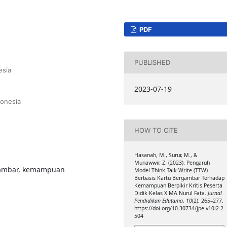
PDF
PUBLISHED
esia
2023-07-19
donesia
HOW TO CITE
Hasanah, M., Surur, M., &
Munawwir, Z. (2023). Pengaruh
rgambar, kemampuan
Model Think-Talk-Write (TTW)
Berbasis Kartu Bergambar Terhadap
Kemampuan Berpikir Kritis Peserta
Didik Kelas X MA Nurul Fata.
Jurnal
Pendidikan Edutama
,
10
(2), 265–277.
https://doi.org/10.30734/jpe.v10i2.2
504