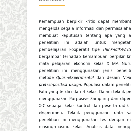
Kemampuan berpikir kritis dapat membant
mengelola segala informasi dan permasalah
membuat keputusan tentang apa yang ak
penelitian ini adalah untuk menget
pembelajaran kooperatif tipe
Think-Talk-Writ
bergambar terhadap kemampuan berpikir krit
mata pelajaran ekonomi kelas X MA Nurul
penelitian ini menggunakan jenis penelit
metode
Quasi-eksperimental
dan desain
None
pretest-posttest design.
Populasi dalam penelit
Fata yang terdiri dari 4 kelas. Dalam teknik p
menggunakan Purposive Sampling dan diperol
X-C sebagai kelas kontrol dan peserta didik 
eksperimen. Teknik penggunaan data y
penelitian ini menggunakan tes dengan me
masing-masing kelas. Analisis data meng