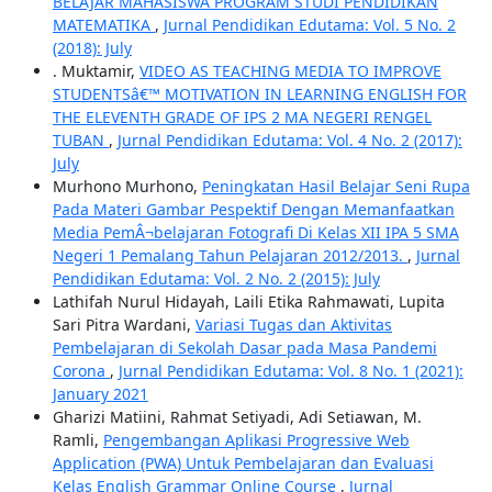
BELAJAR MAHASISWA PROGRAM STUDI PENDIDIKAN
MATEMATIKA
,
Jurnal Pendidikan Edutama: Vol. 5 No. 2
(2018): July
. Muktamir,
VIDEO AS TEACHING MEDIA TO IMPROVE
STUDENTSâ€™ MOTIVATION IN LEARNING ENGLISH FOR
THE ELEVENTH GRADE OF IPS 2 MA NEGERI RENGEL
TUBAN
,
Jurnal Pendidikan Edutama: Vol. 4 No. 2 (2017):
July
Murhono Murhono,
Peningkatan Hasil Belajar Seni Rupa
Pada Materi Gambar Pespektif Dengan Memanfaatkan
Media PemÂ¬belajaran Fotografi Di Kelas XII IPA 5 SMA
Negeri 1 Pemalang Tahun Pelajaran 2012/2013.
,
Jurnal
Pendidikan Edutama: Vol. 2 No. 2 (2015): July
Lathifah Nurul Hidayah, Laili Etika Rahmawati, Lupita
Sari Pitra Wardani,
Variasi Tugas dan Aktivitas
Pembelajaran di Sekolah Dasar pada Masa Pandemi
Corona
,
Jurnal Pendidikan Edutama: Vol. 8 No. 1 (2021):
January 2021
Gharizi Matiini, Rahmat Setiyadi, Adi Setiawan, M.
Ramli,
Pengembangan Aplikasi Progressive Web
Application (PWA) Untuk Pembelajaran dan Evaluasi
Kelas English Grammar Online Course
,
Jurnal