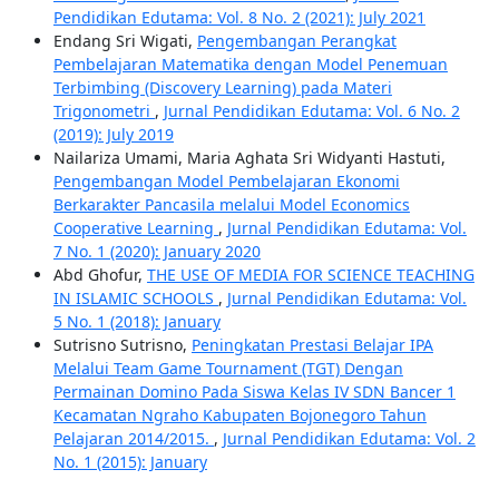
Pendidikan Edutama: Vol. 8 No. 2 (2021): July 2021
Endang Sri Wigati,
Pengembangan Perangkat
Pembelajaran Matematika dengan Model Penemuan
Terbimbing (Discovery Learning) pada Materi
Trigonometri
,
Jurnal Pendidikan Edutama: Vol. 6 No. 2
(2019): July 2019
Nailariza Umami, Maria Aghata Sri Widyanti Hastuti,
Pengembangan Model Pembelajaran Ekonomi
Berkarakter Pancasila melalui Model Economics
Cooperative Learning
,
Jurnal Pendidikan Edutama: Vol.
7 No. 1 (2020): January 2020
Abd Ghofur,
THE USE OF MEDIA FOR SCIENCE TEACHING
IN ISLAMIC SCHOOLS
,
Jurnal Pendidikan Edutama: Vol.
5 No. 1 (2018): January
Sutrisno Sutrisno,
Peningkatan Prestasi Belajar IPA
Melalui Team Game Tournament (TGT) Dengan
Permainan Domino Pada Siswa Kelas IV SDN Bancer 1
Kecamatan Ngraho Kabupaten Bojonegoro Tahun
Pelajaran 2014/2015.
,
Jurnal Pendidikan Edutama: Vol. 2
No. 1 (2015): January