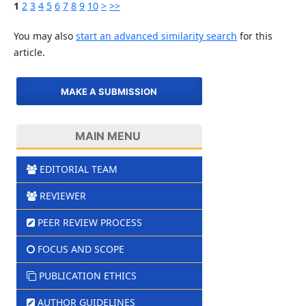
1
2
3
4
5
6
7
8
9
10
>
>>
You may also
start an advanced similarity search
for this
article.
MAKE A SUBMISSION
MAIN MENU
EDITORIAL TEAM
REVIEWER
PEER REVIEW PROCESS
FOCUS AND SCOPE
PUBLICATION ETHICS
AUTHOR GUIDELINES