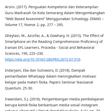
Arsini. (2017). Penguatan Kompetensi dan Keterampilan
Guru Madrasah Se-Kota Semarang dalam Mengembangkan
“Web Based Assesment” Menggunakan Schoology. DIMAS –
Volume 17, Nomor 2, pp. 277 – 295.
Gheytasi, M., Azizifar, A., & Gowhary, H. (2015). The Effect of
Smartphone on the Reading Comprehension Proficiency of
Iranian EFL Learners. Procedia - Social and Behavioral
Sciences, 199, 225–230.
https://doi.org/10.1016/J.SBSPRO.2015.07.510
.
Indaryani, Eka dan Sulisworo, D. (2018). Dampak
pemanfaatan Whatsapp dalam meningkatkan motivasi
belajar pada materi fisika. Papers Seminar Nasioanal
Quantum. 25-30.
Irwandani, S.J. (2016). Pengembangan media pembelajaran
berupa komik fisika berbantuan media sosial instagram
sebagai alternatif. J.Ilmiah Pendidikan Fisika, 5 (1), pp. 33 –