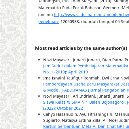
Yatiningsih, Rusli dan Maryadi. (2010). Mening
Matematika Pada Pokok Bahasan Geometri Mel
(online)
http://www.slideshare.net/mobile/ich
penelitian-
12060988. diunduh tanggal 05 Sep
Most read articles by the same author(s)
Novi Mayasari, Junarti Junarti, Dian Ratna
Jam Sudut dalam Pembelajaran Matematika
No. 1 (2019): April 2019
Ima Isnaini Taufiqur Rohmah, Dwi Erna Novi
Pemberdayaan Usaha Baru Masyarakat Desa Me
& Mode
,
J-ABDIPAMAS (Jurnal Pengabdian Ke
Novi Mayasari, Ari Indriani, Junarti Junarti,
Siswa Kelas XI SMA N 1 Balen Bojonegoro
,
(2022): Oktober 2022
Cahyo Hasanudin, Ayu Fitrianingsih, Masnu
Sugiarto, Natasya Erdina Zilla, Ali Noeruddi
Kartun berbantuan Meta AI Dan Chat GPT u