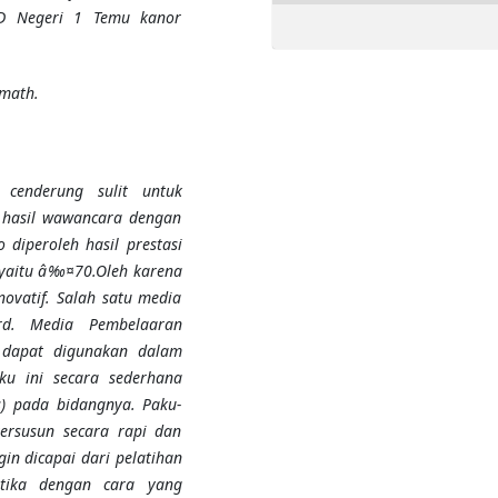
 SD Negeri 1 Temu kanor
 math.
 cenderung sulit untuk
 hasil wawancara dengan
diperoleh hasil prestasi
m yaitu â‰¤70.Oleh karena
novatif. Salah satu media
rd. Media Pembelaaran
 dapat digunakan dalam
ku ini secara sederhana
s) pada bidangnya. Paku-
tersusun secara rapi dan
gin dicapai dari pelatihan
tika dengan cara yang