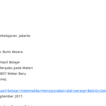
belajaran. Jakarta:
a: Bumi Aksara.
Hasil Belajar
Berpaku pada Materi
13857 Mekar Baru
ine)
asil+belajar+matematika+menggunakan+alat+peraga+&btnG=clie
eptember 2017.