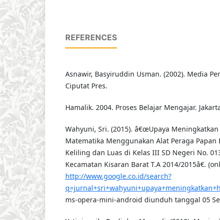
REFERENCES
Asnawir, Basyiruddin Usman. (2002). Media Pem
Ciputat Pres.
Hamalik. 2004. Proses Belajar Mengajar. Jakart
Wahyuni, Sri. (2015). â€œUpaya Meningkatkan 
Matematika Menggunakan Alat Peraga Papan 
Keliling dan Luas di Kelas III SD Negeri No. 0
Kecamatan Kisaran Barat T.A 2014/2015â€. (onl
http://www.google.co.id/search?
q=jurnal+sri+wahyuni+upaya+meningkatkan+h
ms-opera-mini-android diunduh tanggal 05 S