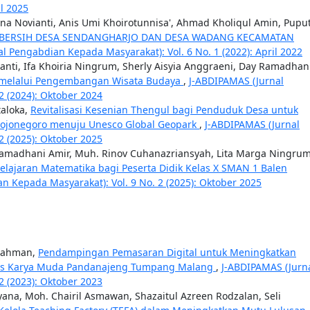
il 2025
rna Novianti, Anis Umi Khoirotunnisa', Ahmad Kholiqul Amin, Pupu
 BERSIH DESA SENDANGHARJO DAN DESA WADANG KECAMATAN
l Pengabdian Kepada Masyarakat): Vol. 6 No. 1 (2022): April 2022
anti, Ifa Khoiria Ningrum, Sherly Aisyia Anggraeni, Day Ramadhan
 melalui Pengembangan Wisata Budaya
,
J-ABDIPAMAS (Jurnal
2 (2024): Oktober 2024
taloka,
Revitalisasi Kesenian Thengul bagi Penduduk Desa untuk
ojonegoro menuju Unesco Global Geopark
,
J-ABDIPAMAS (Jurnal
2 (2025): Oktober 2025
 Ramadhani Amir, Muh. Rinov Cuhanazriansyah, Lita Marga Ningrum
lajaran Matematika bagi Peserta Didik Kelas X SMAN 1 Balen
n Kepada Masyarakat): Vol. 9 No. 2 (2025): Oktober 2025
 Rahman,
Pendampingan Pemasaran Digital untuk Meningkatkan
Des Karya Muda Pandanajeng Tumpang Malang
,
J-ABDIPAMAS (Jurn
2 (2023): Oktober 2023
ana, Moh. Chairil Asmawan, Shazaitul Azreen Rodzalan, Seli