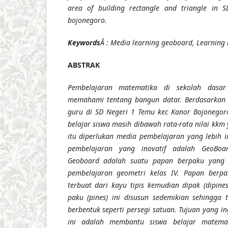
area of building rectangle and triangle in
bojonegoro.
Keywords
Â : Media learning geoboard, Learning
ABSTRAK
Pembelajaran matematika di sekolah dasar
memahami tentang bangun datar. Berdasarkan
guru di SD Negeri 1 Temu kec Kanor Bojonegoro 
belajar siswa masih dibawah rata-rata nilai kk
itu diperlukan media pembelajaran yang lebih i
pembelajaran yang inovatif adalah
GeoBoa
Geoboard adalah suatu papan berpaku yang
pembelajaran geometri kelas IV. Papan berpa
terbuat dari kayu tipis kemudian dipak (dipine
paku (pines) ini disusun sedemikian sehingga 
berbentuk seperti persegi satuan.
Tujuan yang in
ini adalah membantu siswa belajar matema