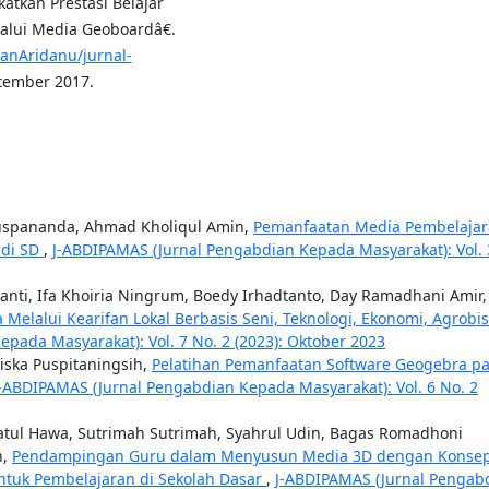
katkan Prestasi Belajar
alui Media Geoboardâ€.
wanAridanu/jurnal-
tember 2017.
 Puspananda, Ahmad Kholiqul Amin,
Pemanfaatan Media Pembelaja
 di SD
,
J-ABDIPAMAS (Jurnal Pengabdian Kepada Masyarakat): Vol. 
anti, Ifa Khoiria Ningrum, Boedy Irhadtanto, Day Ramadhani Amir,
lalui Kearifan Lokal Berbasis Seni, Teknologi, Ekonomi, Agrobis
pada Masyarakat): Vol. 7 No. 2 (2023): Oktober 2023
 Siska Puspitaningsih,
Pelatihan Pemanfaatan Software Geogebra p
J-ABDIPAMAS (Jurnal Pengabdian Kepada Masyarakat): Vol. 6 No. 2
atul Hawa, Sutrimah Sutrimah, Syahrul Udin, Bagas Romadhoni
n,
Pendampingan Guru dalam Menyusun Media 3D dengan Konse
ntuk Pembelajaran di Sekolah Dasar
,
J-ABDIPAMAS (Jurnal Pengab