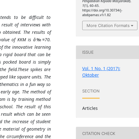
Pengabdian Kepada Masyarakat)
,
1
(1), 60–65.
https://doi.org/10.30734/j-
abdipamas.v1i1.82
ends to be difficult to
result of interviews with
More Citation Formats
obtained. The results of
e value of KKM is â‰¤70.
f the innovative learning
ISSUE
 rigid board that can be
is pocked board is simply
Vol. 1 No. 1 (2017):
he field.These spikes are
Oktober
ped like square units. The
athematics in a fun way so
SECTION
 early age. The method of
am is by training method
school. The result of this
Articles
 result which can be seen
 the increase of student
he material of geometry in
CITATION CHECK
 the circumference and the