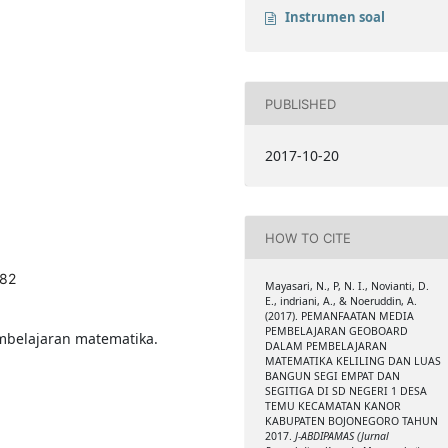
Instrumen soal
PUBLISHED
2017-10-20
HOW TO CITE
.82
Mayasari, N., P, N. I., Novianti, D.
E., indriani, A., & Noeruddin, A.
(2017). PEMANFAATAN MEDIA
PEMBELAJARAN GEOBOARD
mbelajaran matematika.
DALAM PEMBELAJARAN
MATEMATIKA KELILING DAN LUAS
BANGUN SEGI EMPAT DAN
SEGITIGA DI SD NEGERI 1 DESA
TEMU KECAMATAN KANOR
KABUPATEN BOJONEGORO TAHUN
2017.
J-ABDIPAMAS (Jurnal