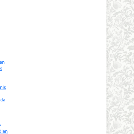
ran
3
nis
ada
p
dian