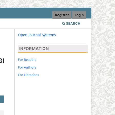
Register
Login
SEARCH
Open Journal Systems
INFORMATION
GI
For Readers
For Authors
For Librarians