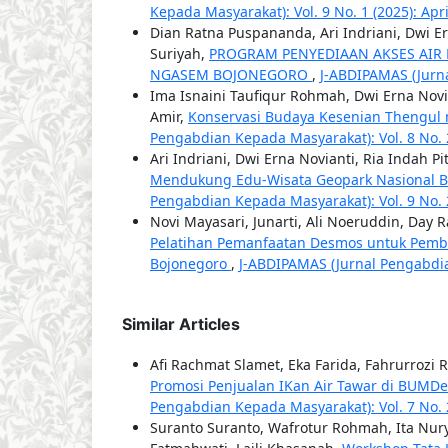
Kepada Masyarakat): Vol. 9 No. 1 (2025): Apr
Dian Ratna Puspananda, Ari Indriani, Dwi E
Suriyah,
PROGRAM PENYEDIAAN AKSES AIR
NGASEM BOJONEGORO
,
J-ABDIPAMAS (Jurna
Ima Isnaini Taufiqur Rohmah, Dwi Erna Novi
Amir,
Konservasi Budaya Kesenian Thengul
Pengabdian Kepada Masyarakat): Vol. 8 No. 
Ari Indriani, Dwi Erna Novianti, Ria Indah Pi
Mendukung Edu-Wisata Geopark Nasional B
Pengabdian Kepada Masyarakat): Vol. 9 No. 
Novi Mayasari, Junarti, Ali Noeruddin, Day
Pelatihan Pemanfaatan Desmos untuk Pembe
Bojonegoro
,
J-ABDIPAMAS (Jurnal Pengabdia
Similar Articles
Afi Rachmat Slamet, Eka Farida, Fahrurrozi
Promosi Penjualan IKan Air Tawar di BUM
Pengabdian Kepada Masyarakat): Vol. 7 No. 
Suranto Suranto, Wafrotur Rohmah, Ita Nury