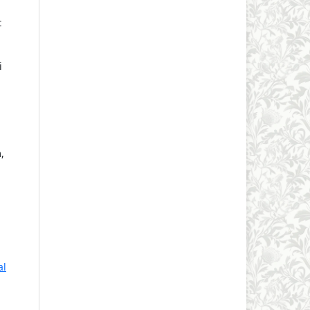
t
i
,
al