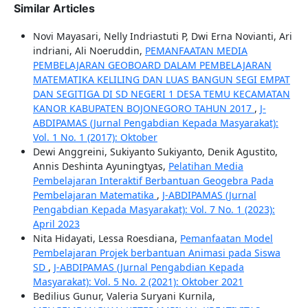
Similar Articles
Novi Mayasari, Nelly Indriastuti P, Dwi Erna Novianti, Ari
indriani, Ali Noeruddin,
PEMANFAATAN MEDIA
PEMBELAJARAN GEOBOARD DALAM PEMBELAJARAN
MATEMATIKA KELILING DAN LUAS BANGUN SEGI EMPAT
DAN SEGITIGA DI SD NEGERI 1 DESA TEMU KECAMATAN
KANOR KABUPATEN BOJONEGORO TAHUN 2017
,
J-
ABDIPAMAS (Jurnal Pengabdian Kepada Masyarakat):
Vol. 1 No. 1 (2017): Oktober
Dewi Anggreini, Sukiyanto Sukiyanto, Denik Agustito,
Annis Deshinta Ayuningtyas,
Pelatihan Media
Pembelajaran Interaktif Berbantuan Geogebra Pada
Pembelajaran Matematika
,
J-ABDIPAMAS (Jurnal
Pengabdian Kepada Masyarakat): Vol. 7 No. 1 (2023):
April 2023
Nita Hidayati, Lessa Roesdiana,
Pemanfaatan Model
Pembelajaran Projek berbantuan Animasi pada Siswa
SD
,
J-ABDIPAMAS (Jurnal Pengabdian Kepada
Masyarakat): Vol. 5 No. 2 (2021): Oktober 2021
Bedilius Gunur, Valeria Suryani Kurnila,