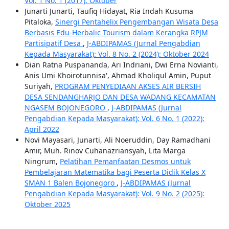
Vol. 1 No. 1 (2017): Oktober
Junarti Junarti, Taufiq Hidayat, Ria Indah Kusuma
Pitaloka,
Sinergi Pentahelix Pengembangan Wisata Desa
Berbasis Edu-Herbalic Tourism dalam Kerangka RPJM
Partisipatif Desa
,
J-ABDIPAMAS (Jurnal Pengabdian
Kepada Masyarakat): Vol. 8 No. 2 (2024): Oktober 2024
Dian Ratna Puspananda, Ari Indriani, Dwi Erna Novianti,
Anis Umi Khoirotunnisa', Ahmad Kholiqul Amin, Puput
Suriyah,
PROGRAM PENYEDIAAN AKSES AIR BERSIH
DESA SENDANGHARJO DAN DESA WADANG KECAMATAN
NGASEM BOJONEGORO
,
J-ABDIPAMAS (Jurnal
Pengabdian Kepada Masyarakat): Vol. 6 No. 1 (2022):
April 2022
Novi Mayasari, Junarti, Ali Noeruddin, Day Ramadhani
Amir, Muh. Rinov Cuhanazriansyah, Lita Marga
Ningrum,
Pelatihan Pemanfaatan Desmos untuk
Pembelajaran Matematika bagi Peserta Didik Kelas X
SMAN 1 Balen Bojonegoro
,
J-ABDIPAMAS (Jurnal
Pengabdian Kepada Masyarakat): Vol. 9 No. 2 (2025):
Oktober 2025