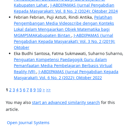
Kabupaten Lahat
,
J-ABDIPAMAS (Jurnal Pengabdian
Kepada Masyarakat): Vol. 8 No. 2 (2024): Oktober 2024
Febrian Febrian, Puji Astuti, Rindi Antika,
Pelatihan
Pengembangan Media Videoscribe dengan Konteks
Lokal dalam Mengajarkan Objek Matematika bagi
MGMPSMAKabupaten Bintan
,
J-ABDIPAMAS (Jurnal
Pengabdian Kepada Masyarakat): Vol. 3 No. 2 (2019):
Oktober
Eka Budhi Santosa, Fatma Sukmawati, Suharno Suharno,
Penguatan Kompetensi Paedagogik Guru dalam
Pemanfaatan Media Pembelajaran Berbasis Virtual
Reality (VR)
,
J-ABDIPAMAS (Jurnal Pengabdian Kepada
Masyarakat): Vol. 6 No. 2 (2022): Oktober 2022
1
2
3
4
5
6
7
8
9
10
>
>>
You may also
start an advanced similarity search
for this
article.
Open Journal Systems