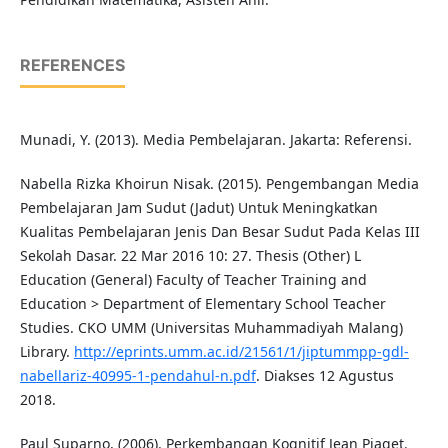
REFERENCES
Munadi, Y. (2013). Media Pembelajaran. Jakarta: Referensi.
Nabella Rizka Khoirun Nisak. (2015). Pengembangan Media
Pembelajaran Jam Sudut (Jadut) Untuk Meningkatkan
Kualitas Pembelajaran Jenis Dan Besar Sudut Pada Kelas III
Sekolah Dasar. 22 Mar 2016 10: 27. Thesis (Other) L
Education (General) Faculty of Teacher Training and
Education > Department of Elementary School Teacher
Studies. CKO UMM (Universitas Muhammadiyah Malang)
Library.
http://eprints.umm.ac.id/21561/1/jiptummpp-gdl-
nabellariz-40995-1-pendahul-n.pdf
. Diakses 12 Agustus
2018.
Paul Suparno, (2006). Perkembangan Kognitif Jean Piaget.