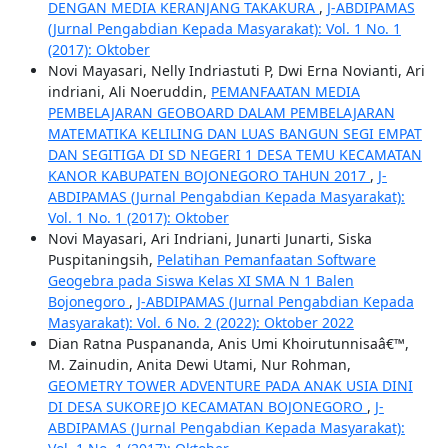
DENGAN MEDIA KERANJANG TAKAKURA
,
J-ABDIPAMAS
(Jurnal Pengabdian Kepada Masyarakat): Vol. 1 No. 1
(2017): Oktober
Novi Mayasari, Nelly Indriastuti P, Dwi Erna Novianti, Ari
indriani, Ali Noeruddin,
PEMANFAATAN MEDIA
PEMBELAJARAN GEOBOARD DALAM PEMBELAJARAN
MATEMATIKA KELILING DAN LUAS BANGUN SEGI EMPAT
DAN SEGITIGA DI SD NEGERI 1 DESA TEMU KECAMATAN
KANOR KABUPATEN BOJONEGORO TAHUN 2017
,
J-
ABDIPAMAS (Jurnal Pengabdian Kepada Masyarakat):
Vol. 1 No. 1 (2017): Oktober
Novi Mayasari, Ari Indriani, Junarti Junarti, Siska
Puspitaningsih,
Pelatihan Pemanfaatan Software
Geogebra pada Siswa Kelas XI SMA N 1 Balen
Bojonegoro
,
J-ABDIPAMAS (Jurnal Pengabdian Kepada
Masyarakat): Vol. 6 No. 2 (2022): Oktober 2022
Dian Ratna Puspananda, Anis Umi Khoirutunnisaâ€™,
M. Zainudin, Anita Dewi Utami, Nur Rohman,
GEOMETRY TOWER ADVENTURE PADA ANAK USIA DINI
DI DESA SUKOREJO KECAMATAN BOJONEGORO
,
J-
ABDIPAMAS (Jurnal Pengabdian Kepada Masyarakat):