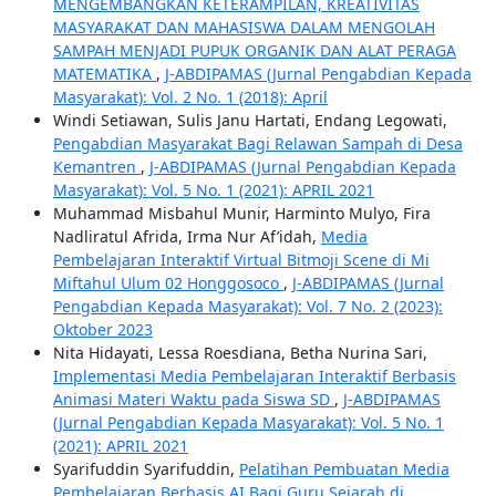
MENGEMBANGKAN KETERAMPILAN, KREATIVITAS
MASYARAKAT DAN MAHASISWA DALAM MENGOLAH
SAMPAH MENJADI PUPUK ORGANIK DAN ALAT PERAGA
MATEMATIKA
,
J-ABDIPAMAS (Jurnal Pengabdian Kepada
Masyarakat): Vol. 2 No. 1 (2018): April
Windi Setiawan, Sulis Janu Hartati, Endang Legowati,
Pengabdian Masyarakat Bagi Relawan Sampah di Desa
Kemantren
,
J-ABDIPAMAS (Jurnal Pengabdian Kepada
Masyarakat): Vol. 5 No. 1 (2021): APRIL 2021
Muhammad Misbahul Munir, Harminto Mulyo, Fira
Nadliratul Afrida, Irma Nur Af’idah,
Media
Pembelajaran Interaktif Virtual Bitmoji Scene di Mi
Miftahul Ulum 02 Honggosoco
,
J-ABDIPAMAS (Jurnal
Pengabdian Kepada Masyarakat): Vol. 7 No. 2 (2023):
Oktober 2023
Nita Hidayati, Lessa Roesdiana, Betha Nurina Sari,
Implementasi Media Pembelajaran Interaktif Berbasis
Animasi Materi Waktu pada Siswa SD
,
J-ABDIPAMAS
(Jurnal Pengabdian Kepada Masyarakat): Vol. 5 No. 1
(2021): APRIL 2021
Syarifuddin Syarifuddin,
Pelatihan Pembuatan Media
Pembelajaran Berbasis AI Bagi Guru Sejarah di