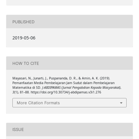
PUBLISHED
2019-05-06
HOW TO CITE
Mayasari, N., Junarti, J., Puspananda, D. R., & Amin, A. K. (2019).
Pemanfaatan Media Pembelajaran Jam Sudut dalam Pembelajaran
Matematika di SD.
J-ABDIPAMAS (Jurnal Pengabdian Kepada Masyarakat)
,
3
(1), 81–88. https://doi.org/10.30734/j-abdipamas.v3i1.276
More Citation Formats
ISSUE