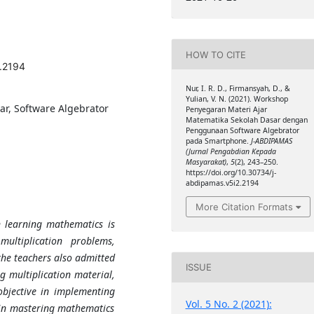
HOW TO CITE
2.2194
Nur, I. R. D., Firmansyah, D., &
Yulian, V. N. (2021). Workshop
r, Software Algebrator
Penyegaran Materi Ajar
Matematika Sekolah Dasar dengan
Penggunaan Software Algebrator
pada Smartphone.
J-ABDIPAMAS
(Jurnal Pengabdian Kepada
Masyarakat)
,
5
(2), 243–250.
https://doi.org/10.30734/j-
abdipamas.v5i2.2194
More Citation Formats
 learning mathematics is
ultiplication problems,
 the teachers also admitted
ISSUE
g multiplication material,
 objective in implementing
Vol. 5 No. 2 (2021):
s in mastering mathematics