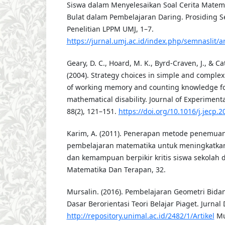
Siswa dalam Menyelesaikan Soal Cerita Matem
Bulat dalam Pembelajaran Daring. Prosiding S
Penelitian LPPM UMJ, 1–7.
https://jurnal.umj.ac.id/index.php/semnaslit/a
Geary, D. C., Hoard, M. K., Byrd-Craven, J., & C
(2004). Strategy choices in simple and complex
of working memory and counting knowledge fo
mathematical disability. Journal of Experimenta
88(2), 121–151.
https://doi.org/10.1016/j.jecp.
Karim, A. (2011). Penerapan metode penemua
pembelajaran matematika untuk meningkatk
dan kemampuan berpikir kritis siswa sekolah 
Matematika Dan Terapan, 32.
Mursalin. (2016). Pembelajaran Geometri Bidan
Dasar Berorientasi Teori Belajar Piaget. Jurnal 
http://repository.unimal.ac.id/2482/1/Artikel
Mu