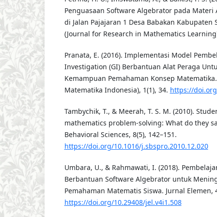
Penguasaan Software Algebrator pada Materi A
di Jalan Pajajaran 1 Desa Babakan Kabupaten
(Journal for Research in Mathematics Learning),
Pranata, E. (2016). Implementasi Model Pembe
Investigation (GI) Berbantuan Alat Peraga Un
Kemampuan Pemahaman Konsep Matematika. JP
Matematika Indonesia), 1(1), 34.
https://doi.or
Tambychik, T., & Meerah, T. S. M. (2010). Student
mathematics problem-solving: What do they say
Behavioral Sciences, 8(5), 142–151.
https://doi.org/10.1016/j.sbspro.2010.12.020
Umbara, U., & Rahmawati, I. (2018). Pembelaj
Berbantuan Software Algebrator untuk Meni
Pemahaman Matematis Siswa. Jurnal Elemen, 4(
https://doi.org/10.29408/jel.v4i1.508