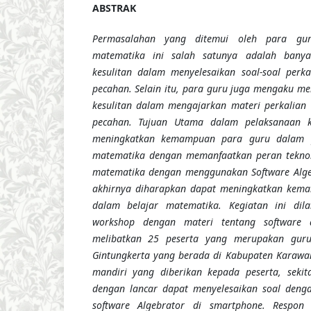
ABSTRAK
Permasalahan yang ditemui oleh para gu
matematika ini salah satunya adalah bany
kesulitan dalam menyelesaikan soal-soal perk
pecahan.
Selain itu, para guru juga mengaku 
kesulitan dalam mengajarkan materi perkalian
pecahan. Tujuan Utama dalam pelaksanaan ke
meningkatkan kemampuan para guru dalam p
matematika dengan memanfaatkan peran tekno
matematika dengan menggunakan Software Alg
akhirnya diharapkan dapat meningkatkan kema
dalam belajar matematika. Kegiatan ini dil
workshop dengan materi tentang software al
melibatkan 25 peserta yang merupakan guru
Gintungkerta yang berada di Kabupaten Karaw
mandiri yang diberikan kepada peserta, seki
dengan lancar dapat menyelesaikan soal den
software Algebrator di smartphone
. Respon 