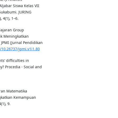
ljabar Siswa Kelas VII
 Sukabumi. JURING
 4(1), 1–6.
lajaran Group
tuk Meningkatkan
MI (Jurnal Pendidikan
g/10.26737/jpmi.v1i1.80
s’ difficulties in
? Procedia - Social and
aran Matematika
ngkatkan Kemampuan
1), 9.