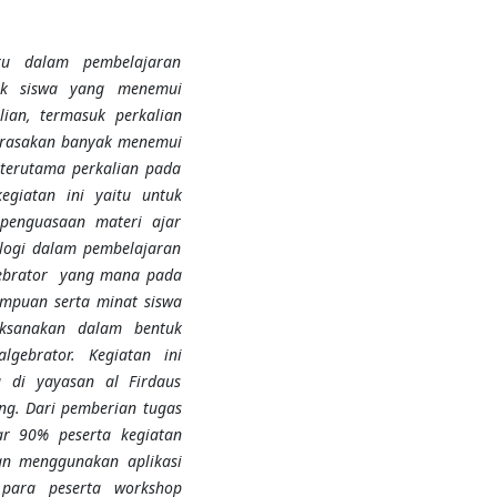
ru dalam pembelajaran
ak siswa yang menemui
alian,
termasuk
perkalian
merasakan banyak menemui
 terutama perkalian pada
giatan ini yaitu untuk
enguasaan materi ajar
logi dalam pembelajaran
ebrator yang mana pada
mpuan serta minat siswa
aksanakan dalam bentuk
gebrator. Kegiatan ini
 di yayasan al Firdaus
ang.
Dari pemberian tugas
tar 90% peserta
kegiatan
gan m
e
nggunakan aplikasi
para peserta workshop