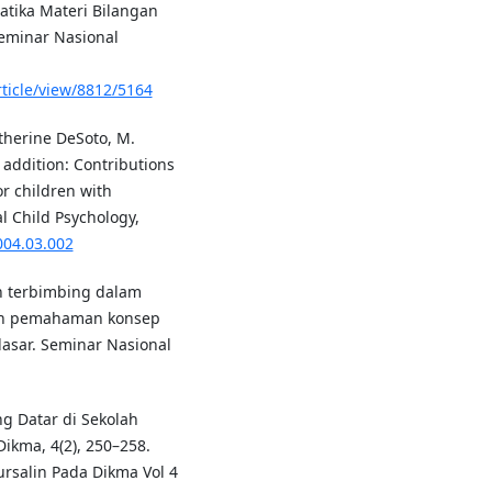
atika Materi Bilangan
eminar Nasional
rticle/view/8812/5164
atherine DeSoto, M.
 addition: Contributions
r children with
l Child Psychology,
2004.03.002
n terbimbing dalam
an pemahaman konsep
dasar. Seminar Nasional
g Datar di Sekolah
Dikma, 4(2), 250–258.
rsalin Pada Dikma Vol 4