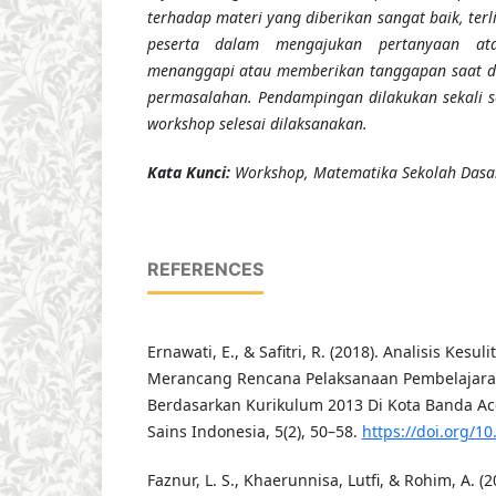
terhadap materi yang diberikan sangat baik, terl
peserta dalam mengajukan pertanyaan at
menanggapi atau memberikan tanggapan saat di
permasalahan
.
Pendampingan dilakukan sekali s
workshop selesai dilaksanakan.
K
ata Kunci
:
Workshop, Matematika Sekolah Dasar
REFERENCES
Ernawati, E., & Safitri, R. (2018). Analisis Kesu
Merancang Rencana Pelaksanaan Pembelajaran
Berdasarkan Kurikulum 2013 Di Kota Banda Ace
Sains Indonesia, 5(2), 50–58.
https://doi.org/10
Faznur, L. S., Khaerunnisa, Lutfi, & Rohim, A. (2