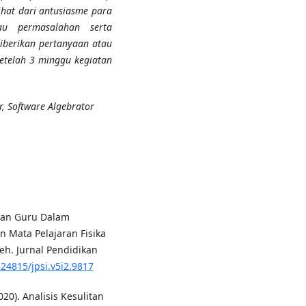
ihat dari antusiasme para
au permasalahan serta
berikan pertanyaan atau
etelah 3 minggu kegiatan
, Software Algebrator
litan Guru Dalam
 Mata Pelajaran Fisika
h. Jurnal Pendidikan
.24815/jpsi.v5i2.9817
020). Analisis Kesulitan