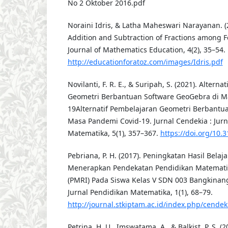
No 2 Oktober 2016.pdf
Noraini Idris, & Latha Maheswari Narayanan. (2
Addition and Subtraction of Fractions among 
Journal of Mathematics Education, 4(2), 35–54.
http://educationforatoz.com/images/Idris.pdf
Novilanti, F. R. E., & Suripah, S. (2021). Altern
Geometri Berbantuan Software GeoGebra di M
19Alternatif Pembelajaran Geometri Berbantu
Masa Pandemi Covid-19. Jurnal Cendekia : Jurn
Matematika, 5(1), 357–367.
https://doi.org/10.
Pebriana, P. H. (2017). Peningkatan Hasil Bel
Menerapkan Pendekatan Pendidikan Matematika
(PMRI) Pada Siswa Kelas V SDN 003 Bangkinang
Jurnal Pendidikan Matematika, 1(1), 68–79.
http://journal.stkiptam.ac.id/index.php/cendek
Petrina, H. U., Imswatama, A., & Balkist, P. S. (2