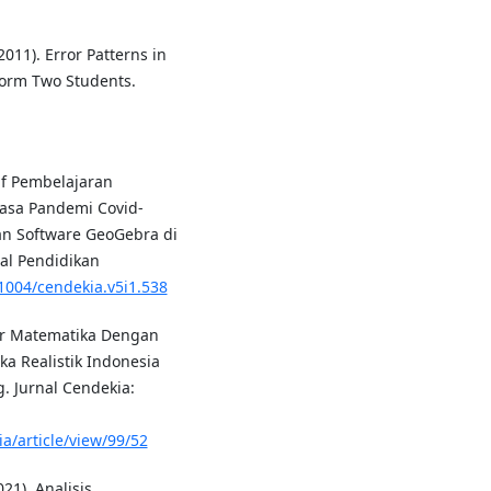
011). Error Patterns in
Form Two Students.
atif Pembelajaran
asa Pandemi Covid-
an Software GeoGebra di
al Pendidikan
31004/cendekia.v5i1.538
ajar Matematika Dengan
 Realistik Indonesia
. Jurnal Cendekia:
ia/article/view/99/52
021). Analisis