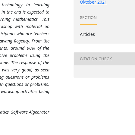
Oktober 2021
 technology in learning
in the end is expected to
SECTION
earning mathematics. This
rkshop with material on
ticipants who are teachers
Articles
arawang Regency. From the
pants, around 90% of the
solve problems using the
CITATION CHECK
hone. The response of the
d was very good, as seen
ing questions or problems
en questions or problems.
 workshop activities being
tics, Software Algebrator