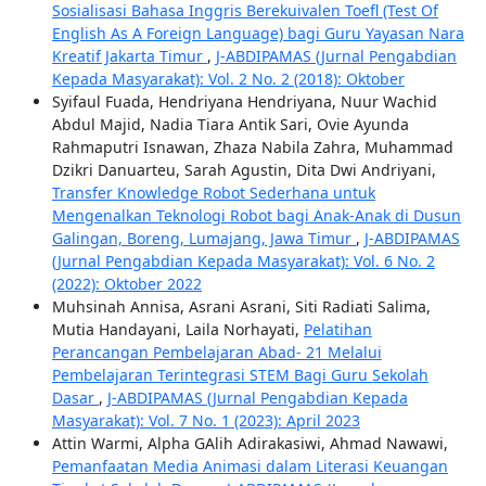
Sosialisasi Bahasa Inggris Berekuivalen Toefl (Test Of
English As A Foreign Language) bagi Guru Yayasan Nara
Kreatif Jakarta Timur
,
J-ABDIPAMAS (Jurnal Pengabdian
Kepada Masyarakat): Vol. 2 No. 2 (2018): Oktober
Syifaul Fuada, Hendriyana Hendriyana, Nuur Wachid
Abdul Majid, Nadia Tiara Antik Sari, Ovie Ayunda
Rahmaputri Isnawan, Zhaza Nabila Zahra, Muhammad
Dzikri Danuarteu, Sarah Agustin, Dita Dwi Andriyani,
Transfer Knowledge Robot Sederhana untuk
Mengenalkan Teknologi Robot bagi Anak-Anak di Dusun
Galingan, Boreng, Lumajang, Jawa Timur
,
J-ABDIPAMAS
(Jurnal Pengabdian Kepada Masyarakat): Vol. 6 No. 2
(2022): Oktober 2022
Muhsinah Annisa, Asrani Asrani, Siti Radiati Salima,
Mutia Handayani, Laila Norhayati,
Pelatihan
Perancangan Pembelajaran Abad- 21 Melalui
Pembelajaran Terintegrasi STEM Bagi Guru Sekolah
Dasar
,
J-ABDIPAMAS (Jurnal Pengabdian Kepada
Masyarakat): Vol. 7 No. 1 (2023): April 2023
Attin Warmi, Alpha GAlih Adirakasiwi, Ahmad Nawawi,
Pemanfaatan Media Animasi dalam Literasi Keuangan