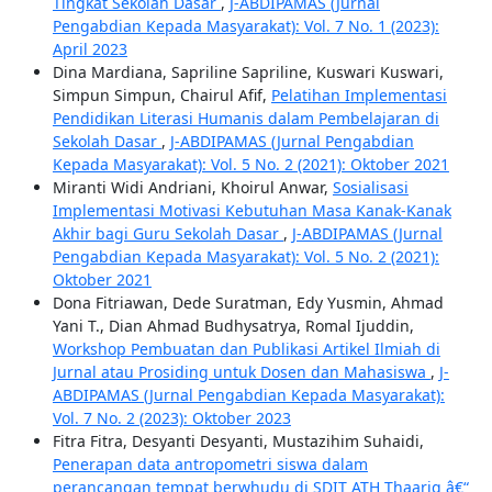
Tingkat Sekolah Dasar
,
J-ABDIPAMAS (Jurnal
Pengabdian Kepada Masyarakat): Vol. 7 No. 1 (2023):
April 2023
Dina Mardiana, Sapriline Sapriline, Kuswari Kuswari,
Simpun Simpun, Chairul Afif,
Pelatihan Implementasi
Pendidikan Literasi Humanis dalam Pembelajaran di
Sekolah Dasar
,
J-ABDIPAMAS (Jurnal Pengabdian
Kepada Masyarakat): Vol. 5 No. 2 (2021): Oktober 2021
Miranti Widi Andriani, Khoirul Anwar,
Sosialisasi
Implementasi Motivasi Kebutuhan Masa Kanak-Kanak
Akhir bagi Guru Sekolah Dasar
,
J-ABDIPAMAS (Jurnal
Pengabdian Kepada Masyarakat): Vol. 5 No. 2 (2021):
Oktober 2021
Dona Fitriawan, Dede Suratman, Edy Yusmin, Ahmad
Yani T., Dian Ahmad Budhysatrya, Romal Ijuddin,
Workshop Pembuatan dan Publikasi Artikel Ilmiah di
Jurnal atau Prosiding untuk Dosen dan Mahasiswa
,
J-
ABDIPAMAS (Jurnal Pengabdian Kepada Masyarakat):
Vol. 7 No. 2 (2023): Oktober 2023
Fitra Fitra, Desyanti Desyanti, Mustazihim Suhaidi,
Penerapan data antropometri siswa dalam
perancangan tempat berwhudu di SDIT ATH Thaariq â€“