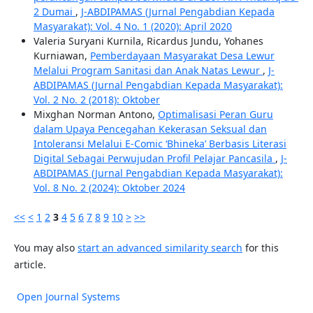
2 Dumai
,
J-ABDIPAMAS (Jurnal Pengabdian Kepada
Masyarakat): Vol. 4 No. 1 (2020): April 2020
Valeria Suryani Kurnila, Ricardus Jundu, Yohanes
Kurniawan,
Pemberdayaan Masyarakat Desa Lewur
Melalui Program Sanitasi dan Anak Natas Lewur
,
J-
ABDIPAMAS (Jurnal Pengabdian Kepada Masyarakat):
Vol. 2 No. 2 (2018): Oktober
Mixghan Norman Antono,
Optimalisasi Peran Guru
dalam Upaya Pencegahan Kekerasan Seksual dan
Intoleransi Melalui E-Comic ‘Bhineka’ Berbasis Literasi
Digital Sebagai Perwujudan Profil Pelajar Pancasila
,
J-
ABDIPAMAS (Jurnal Pengabdian Kepada Masyarakat):
Vol. 8 No. 2 (2024): Oktober 2024
<<
<
1
2
3
4
5
6
7
8
9
10
>
>>
You may also
start an advanced similarity search
for this
article.
Open Journal Systems