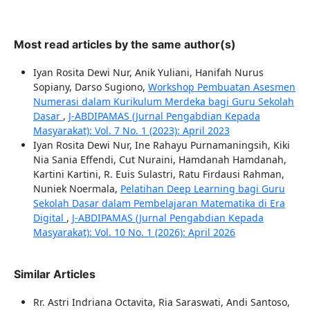
Most read articles by the same author(s)
Iyan Rosita Dewi Nur, Anik Yuliani, Hanifah Nurus
Sopiany, Darso Sugiono,
Workshop Pembuatan Asesmen
Numerasi dalam Kurikulum Merdeka bagi Guru Sekolah
Dasar
,
J-ABDIPAMAS (Jurnal Pengabdian Kepada
Masyarakat): Vol. 7 No. 1 (2023): April 2023
Iyan Rosita Dewi Nur, Ine Rahayu Purnamaningsih, Kiki
Nia Sania Effendi, Cut Nuraini, Hamdanah Hamdanah,
Kartini Kartini, R. Euis Sulastri, Ratu Firdausi Rahman,
Nuniek Noermala,
Pelatihan Deep Learning bagi Guru
Sekolah Dasar dalam Pembelajaran Matematika di Era
Digital
,
J-ABDIPAMAS (Jurnal Pengabdian Kepada
Masyarakat): Vol. 10 No. 1 (2026): April 2026
Similar Articles
Rr. Astri Indriana Octavita, Ria Saraswati, Andi Santoso,