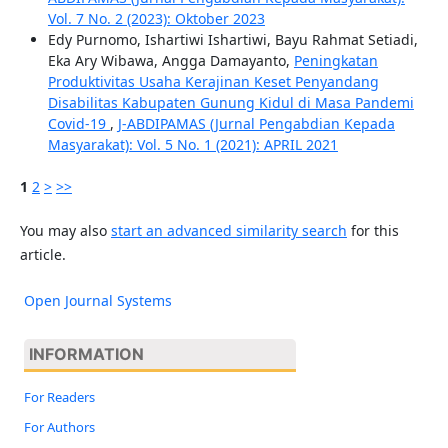
Vol. 7 No. 2 (2023): Oktober 2023
Edy Purnomo, Ishartiwi Ishartiwi, Bayu Rahmat Setiadi,
Eka Ary Wibawa, Angga Damayanto,
Peningkatan
Produktivitas Usaha Kerajinan Keset Penyandang
Disabilitas Kabupaten Gunung Kidul di Masa Pandemi
Covid-19
,
J-ABDIPAMAS (Jurnal Pengabdian Kepada
Masyarakat): Vol. 5 No. 1 (2021): APRIL 2021
1
2
>
>>
You may also
start an advanced similarity search
for this
article.
Open Journal Systems
INFORMATION
For Readers
For Authors