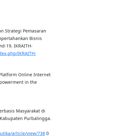
tan Strategi Pemasaran
pertahankan Bisnis
d-19. IKRAITH-
index.php/IKRAITH-
 Platform Online Internet
mpowerment in the
erbasis Masyarakat di
Kabupaten Purbalingga.
utika/article/view/738
0