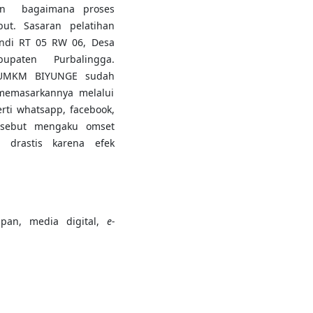
dan bagaimana proses
but. Sasaran pelatihan
ndi RT 05 RW 06, Desa
paten Purbalingga.
u UMKM BIYUNGE sudah
memasarkannya melalui
rti whatsapp, facebook,
ersebut mengaku omset
 drastis karena efek
pan, media digital,
e-