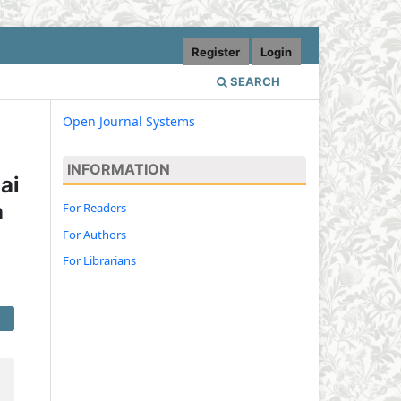
Register
Login
SEARCH
Open Journal Systems
INFORMATION
ai
n
For Readers
For Authors
For Librarians