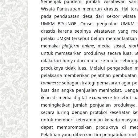
Semenjak pandemi jumlah wisatawan yan
Wisata Panusupan menurun drastis. Hal ter
pada pendapatan desa dari sektor wisat
UMKM BIYUNGE. Omset penjualan UMKM t
drastis karena sepinya wisatawan yang me
pelaku UMKM tersebut belum memanfaatka
memakai
platform online
, media sosial,
mark
untuk memasarkan produknya secara luas. S
dilakukan hanya dari mulut ke mulut sehing
produknya tidak luas. Melalui pengabdian m
pelaksana memberikan pelatihan pembuatan i
commerce
sebagai strategi pemasaran agar pe
luas dan angka penjualan meningkat. Deng
iklan di media digital
e-commerce
tersebut p
meningkatkan jumlah penjualan produknya. 
secara luring dengan protokol kesehatan ket
untuk memberi keterampilan kepada masyar
dapat mempromosikan produknya di med
Pelatihan yang diberikan tim pengabdian mel