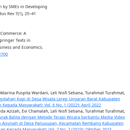
on by SMEs in Developing
Bus Rev 7(1), 25–41
ic Commerce: A
pringer Texts in
usiness and Economics.
2700
Oktarina Puspita Wardani, Leli Nisfi Setiana, Turahmat Turahmat,
olahan Kopi di Desa Wisata Lerep Ungaran Barat Kabupaten
Kepada Masyarakat): Vol. 6 No. 1 (2022): April 2022
ida Azizah, Evi Chamalah, Leli Nisfi Setiana, Turahmat Turahmat,
Anak Balita dengan Metode Terapi Wicara berbantu Media Video
an Aisyiyah di Desa Panusupan, Kecamatan Rembang Kabupaten
n Kepada Masyarakat): Vol. 7 No. 2 (2023): Oktober 2023