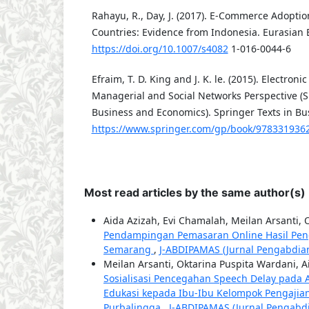
Rahayu, R., Day, J. (2017). E-Commerce Adopti
Countries: Evidence from Indonesia. Eurasian 
https://doi.org/10.1007/s4082
1-016-0044-6
Efraim, T. D. King and J. K. le. (2015). Electron
Managerial and Social Networks Perspective (S
Business and Economics). Springer Texts in B
https://www.springer.com/gp/book/978331936
Most read articles by the same author(s)
Aida Azizah, Evi Chamalah, Meilan Arsanti, 
Pendampingan Pemasaran Online Hasil Peng
Semarang
,
J-ABDIPAMAS (Jurnal Pengabdian 
Meilan Arsanti, Oktarina Puspita Wardani, A
Sosialisasi Pencegahan Speech Delay pada 
Edukasi kepada Ibu-Ibu Kelompok Pengaji
Purbalingga
,
J-ABDIPAMAS (Jurnal Pengabdia