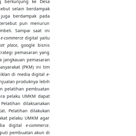
g berkunjung ke Desa
sebut selain berdampak
a juga berdampak pada
ersebut pun menurun
mbeli. Sampai saat ini
n
e-commerce
digital yaitu
et place
, google bisnis
trategi pemasaran yang
ga jangkauan pemasaran
asyarakat (PKM) ini tim
klan di media digital
e-
njualan produknya lebih
an pelatihan pembuatan
ara pelaku UMKM dapat
Pelatihan dilaksanakan
at. Pelatihan dilakukan
akat pelaku UMKM agar
ia digital
e-commerce
.
iputi pembuatan akun di