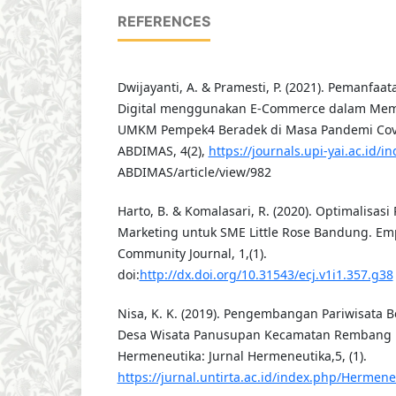
REFERENCES
Dwijayanti, A. & Pramesti, P. (2021). Pemanfaa
Digital menggunakan E-Commerce dalam Mem
UMKM Pempek4 Beradek di Masa Pandemi Covi
ABDIMAS, 4(2),
https://journals.upi-yai.ac.id/
ABDIMAS/article/view/982
Harto, B. & Komalasari, R. (2020). Optimalisasi
Marketing untuk SME Little Rose Bandung. E
Community Journal, 1,(1).
doi:
http://dx.doi.org/10.31543/ecj.v1i1.357.g38
Nisa, K. K. (2019). Pengembangan Pariwisata B
Desa Wisata Panusupan Kecamatan Rembang 
Hermeneutika: Jurnal Hermeneutika,5, (1).
https://jurnal.untirta.ac.id/index.php/Hermene