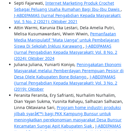
Septi Fajarwati,
Internet Marketing Produk Crochet
Sebagai Peluang Usaha Rumahan Bagi Ibu-Ibu Dawis
,
J-ABDIPAMAS (Jurnal Pengabdian Kepada Masyarakat):
Vol. 5 No. 2 (2021): Oktober 2021
Attin Warmi, Karunia Eka Lestari, Dela Amelia Putri,
Melisa Kusumawardani, Wiwin Wiwin,
Pemanfaatan
Media Manipulatif “Mata Uanga” untuk Pembelajaran
Siswa Di Sekolah Inklusi Karawang
,
J-ABDIPAMAS
(Jurnal Pengabdian Kepada Masyarakat): Vol. 8 No. 2
(2024): Oktober 2024
Juliana Juliana, Yuniarti Koniyo,
Peningakatan Ekonomi
Masyarakat melalui Pemberdayan Perempuan Pesisir di
Desa Olele Kabupaten Bone Bolango
,
J-ABDIPAMAS
(Jurnal Pengabdian Kepada Masyarakat): Vol. 3 No. 2
(2019): Oktober
Feranita Feranita, Ery Safrianti, Nurhalim Nurhalim,
Dian Yayan Sukma, Yusnita Rahayu, Salhazan Salhazan,
Linna Oktaviana Sari,
Program home industri produksi
jilbab syarâ€™i bagi PKK Kampung Bunsur untuk
meningkatkan perekonomian masyarakat Desa Bunsur
Kecamatan Sungai Apit Kabupaten Siak
,
J-ABDIPAMAS