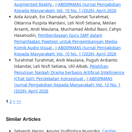
Augmented Reality
,
J-ABDIPAMAS (Jurnal Pengabdian
Kepada Masyarakat): Vol. 10 No. 1 (2026): April 2026
Aida Azizah, Evi Chamalah, Turahmat Turahmat,
Oktarina Puspita Wardani, Leli Nisfi Setiana, Meilan
Arsanti, Andi Maulana, Muchamad Abdul Basir, Cahyo
Hasanudin,
Pemberdayaan Guru SMP dalam
Pemanfaatan Powtoon untuk Pengembangan Media
Komik Audio Visual
,
J-ABDIPAMAS (Jurnal Pengabdian
Kepada Masyarakat): Vol. 10 No. 1 (2026): April 2026
Turahmat Turahmat, Andi Maulana, Puguh Ardianto
Iskandar, Leli Nisfi Setiana, Ulil Albab,
Pelatihan
Penulisan Naskah Drama berbasis Artificial Intelligence
(Chat Gpt): Pendekatan Konseptual
,
J-ABDIPAMAS
(Jurnal Pengabdian Kepada Masyarakat): Vol. 10 No. 1
(2026): April 2026
1
2
>
>>
Similar Articles
Setyasih Harini, Agung Yudhistira Nugroho,
Cerdas