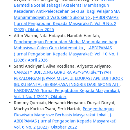
Bermedia Sosial sebagai Akselerasi Membangun
Kesadaran Anti-Pelececehan Seksual bagi Pelajar SMA
Muhammadiyah 3 Watukelir Sukoharjo
,
J-ABDIPAMAS
(Jurnal Pengabdian Kepada Masyarakat): Vol. 9 No. 2
(2025): Oktober 2025
Attin Warmi, Nita Hidayati, Hanifah Hanifah,
Pendampingan Pembuatan Media Manipulative bagi
Mahasiswa Calon Guru Matematika
,
J-ABDIPAMAS
(Jurnal Pengabdian Kepada Masyarakat): Vol. 10 No. 1
(2026): April 2026
Santi Andriyani, Aliva Rosdiana, Ariyanto Ariyanto,
CAPASITY BUILDING GURU RA ASY-SYAFIâ€™IYYAH
PEKALONGAN JEPARA MELALUI EDUKASI APE SOFTBOOK
(BUKU BANTAL) BERBAHASA INGGRIS DARI SPONS ATI
,
J-ABDIPAMAS (Jurnal Pengabdian Kepada Masyarakat):
Vol. 1 No. 1 (2017): Oktober
Rommy Qurniati, Heryandi Heryandi, Duryat Duryat,
Machya Kartika Tsani, Ferli Hartati,
Pengembangan
Ekowisata Mangrove Berbasis Masyarakat Lokal
,
J-
ABDIPAMAS (Jurnal Pengabdian Kepada Masyarakat):
Vol. 6 No. 2 (2022): Oktober 2022