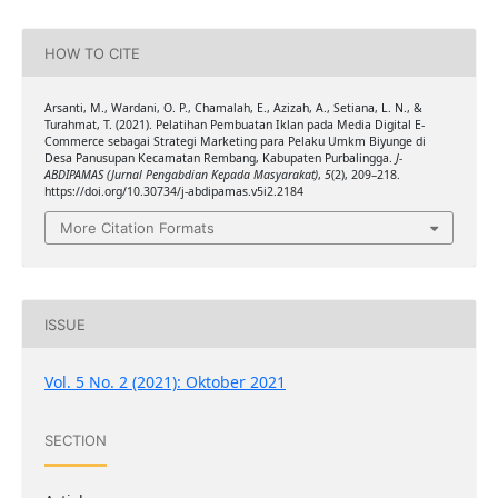
HOW TO CITE
Arsanti, M., Wardani, O. P., Chamalah, E., Azizah, A., Setiana, L. N., &
Turahmat, T. (2021). Pelatihan Pembuatan Iklan pada Media Digital E-
Commerce sebagai Strategi Marketing para Pelaku Umkm Biyunge di
Desa Panusupan Kecamatan Rembang, Kabupaten Purbalingga.
J-
ABDIPAMAS (Jurnal Pengabdian Kepada Masyarakat)
,
5
(2), 209–218.
https://doi.org/10.30734/j-abdipamas.v5i2.2184
More Citation Formats
ISSUE
Vol. 5 No. 2 (2021): Oktober 2021
SECTION