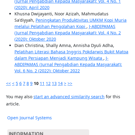
(Jurnal Pengabdian Kepada Masyarakat): Vol. 4 No. 1
(2020): April 2020
Khusna Dwijayanti, Noor Azizah, Mahmudatus
Sa'diyyah,
Peningkatan Produktivitas UMKM Kopi Muria
melalui Pelatihan Pengolahan Kopi
,
J-ABDIPAMAS
(Jurnal Pengabdian Kepada Masyarakat): Vol. 4 No. 2
(2020): Oktober 2020
Dian Christina, Shally Amna, Annisha Dyuli Adha,
Pelatihan Literasi Bahasa Inggris Pokdarwis Bukit Matoa
dalam Persiapan Menjadi Kampung Wisata
,
J-
ABDIPAMAS (Jurnal Pengabdian Kepada Masyarakat):
Vol. 6 No. 2 (2022): Oktober 2022
<<
<
5
6
7
8
9
10
11
12
13
14
>
>>
You may also
start an advanced similarity search
for this
article.
Open Journal Systems
INFORMATION