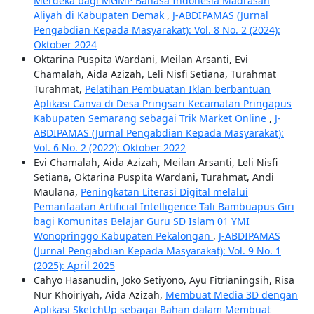
Merdeka bagi MGMP Bahasa Indonesia Madrasah
Aliyah di Kabupaten Demak
,
J-ABDIPAMAS (Jurnal
Pengabdian Kepada Masyarakat): Vol. 8 No. 2 (2024):
Oktober 2024
Oktarina Puspita Wardani, Meilan Arsanti, Evi
Chamalah, Aida Azizah, Leli Nisfi Setiana, Turahmat
Turahmat,
Pelatihan Pembuatan Iklan berbantuan
Aplikasi Canva di Desa Pringsari Kecamatan Pringapus
Kabupaten Semarang sebagai Trik Market Online
,
J-
ABDIPAMAS (Jurnal Pengabdian Kepada Masyarakat):
Vol. 6 No. 2 (2022): Oktober 2022
Evi Chamalah, Aida Azizah, Meilan Arsanti, Leli Nisfi
Setiana, Oktarina Puspita Wardani, Turahmat, Andi
Maulana,
Peningkatan Literasi Digital melalui
Pemanfaatan Artificial Intelligence Tali Bambuapus Giri
bagi Komunitas Belajar Guru SD Islam 01 YMI
Wonopringgo Kabupaten Pekalongan
,
J-ABDIPAMAS
(Jurnal Pengabdian Kepada Masyarakat): Vol. 9 No. 1
(2025): April 2025
Cahyo Hasanudin, Joko Setiyono, Ayu Fitrianingsih, Risa
Nur Khoiriyah, Aida Azizah,
Membuat Media 3D dengan
Aplikasi SketchUp sebagai Bahan dalam Membuat