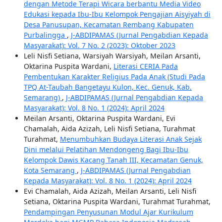
dengan Metode Terapi Wicara berbantu Media Video
Edukasi kepada Ibu-Ibu Kelompok Pengajian Aisyiyah di
Desa Panusupan, Kecamatan Rembang Kabupaten
Purbalingga
,
J-ABDIPAMAS (Jurnal Pengabdian Kepada
Masyarakat): Vol. 7 No. 2 (2023): Oktober 2023
Leli Nisfi Setiana, Warsiyah Warsiyah, Meilan Arsanti,
Oktarina Puspita Wardani,
Literasi CERIA Pada
Pembentukan Karakter Religius Pada Anak (Studi Pada
TPQ At-Taubah Bangetayu Kulon, Kec. Genuk, Kab.
Semarang)
,
J-ABDIPAMAS (Jurnal Pengabdian Kepada
Masyarakat): Vol. 8 No. 1 (2024): April 2024
Meilan Arsanti, Oktarina Puspita Wardani, Evi
Chamalah, Aida Azizah, Leli Nisfi Setiana, Turahmat
Turahmat,
Menumbuhkan Budaya Literasi Anak Sejak
Dini melalui Pelatihan Mendongeng Bagi Ibu-Ibu
Kelompok Dawis Kacang Tanah III, Kecamatan Genuk,
Kota Semarang
,
J-ABDIPAMAS (Jurnal Pengabdian
Kepada Masyarakat): Vol. 8 No. 1 (2024): April 2024
Evi Chamalah, Aida Azizah, Meilan Arsanti, Leli Nisfi
Setiana, Oktarina Puspita Wardani, Turahmat Turahmat,
Pendampingan Penyusunan Modul Ajar Kurikulum