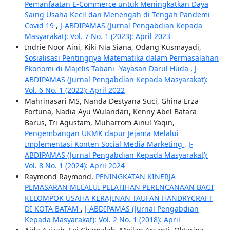
Pemanfaatan E-Commerce untuk Meningkatkan Daya
Saing Usaha Kecil dan Menengah di Tengah Pandemi
Covid 19
,
J-ABDIPAMAS (Jurnal Pengabdian Kepada
Masyarakat): Vol. 7 No. 1 (2023): April 2023
Indrie Noor Aini, Kiki Nia Siana, Odang Kusmayadi,
Sosialisasi Pentingnya Matematika dalam Permasalahan
Ekonomi di Majelis Tabani -Yayasan Darul Huda
,
J-
ABDIPAMAS (Jurnal Pengabdian Kepada Masyarakat):
Vol. 6 No. 1 (2022): April 2022
Mahrinasari MS, Nanda Destyana Suci, Ghina Erza
Fortuna, Nadia Ayu Wulandari, Kenny Abel Batara
Barus, Tri Agustam, Muharrom Ainul Yaqin,
Pengembangan UKMK dapur Jejama Melalui
Implementasi Konten Social Media Marketing
,
J-
ABDIPAMAS (Jurnal Pengabdian Kepada Masyarakat):
Vol. 8 No. 1 (2024): April 2024
Raymond Raymond,
PENINGKATAN KINERJA
PEMASARAN MELALUI PELATIHAN PERENCANAAN BAGI
KELOMPOK USAHA KERAJINAN TAUFAN HANDRYCRAFT
DI KOTA BATAM
,
J-ABDIPAMAS (Jurnal Pengabdian
Kepada Masyarakat): Vol. 2 No. 1 (2018): April