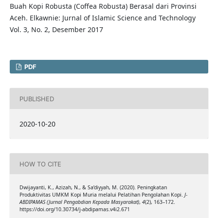
Buah Kopi Robusta (Coffea Robusta) Berasal dari Provinsi
Aceh. Elkawnie: Jurnal of Islamic Science and Technology
Vol. 3, No. 2, Desember 2017
PDF
PUBLISHED
2020-10-20
HOW TO CITE
Dwijayanti, K., Azizah, N., & Sa’diyyah, M. (2020). Peningkatan
Produktivitas UMKM Kopi Muria melalui Pelatihan Pengolahan Kopi.
J-
ABDIPAMAS (Jurnal Pengabdian Kepada Masyarakat)
,
4
(2), 163–172.
https://doi.org/10.30734/j-abdipamas.v4i2.671