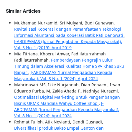
Similar Articles
Mukhamad Nurkamid, Sri Mulyani, Budi Gunawan,
Revitalisasi Koperasi dengan Pemanfaataan Teknologi
Informasi Akuntansi pada Koperasi Batik Pati Danowati
,
J-ABDIPAMAS (Jurnal Pengabdian Kepada Masyarakat):
Vol. 3 No. 1 (2019): April 2019
Mia Fitriana, Khoerul Anwar, Fadlilaturrahmah
Fadlilaturrahmah,
Pemberdayaan Pengrajin Lulur
Timung dalam Akselerasi Kualitas Home SPA Khas Suku
Banjar
,
J-ABDIPAMAS (Jurnal Pengabdian Kepada
Masyarakat): Vol. 8 No. 1 (2024): April 2024
Mahrinasari MS, Ikke Nurjannah, Dian Rohaeni, Irvan
Eduardo Purba, M. Zakia Ahada F., Nadhiya Nurazmi,
Optimalisasi Digital Marketing untuk Pengembangan
Bisnis UKMK Mandala Wahyu Coffee Shop
,
J-
ABDIPAMAS (Jurnal Pengabdian Kepada Masyarakat):
Vol. 8 No. 1 (2024): April 2024
Rohmat Tulloh, Atik Novianti, Dendi Gusnadi,
Diversifikasi produk Bakso Empal Genton dan