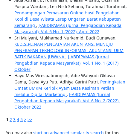
Aida Azizah, Evi Chamalah, Meilan Arsanti, Oktarina
Puspita Wardani, Leli Nisfi Setiana, Turahmat Turahmat,
Pendampingan Pemasaran Online Hasil Pengolahan
Kopi di Desa Wisata Lerep Ungaran Barat Kabupaten
Semarang
,
J-ABDIPAMAS (Jurnal Pengabdian Kepada
Masyarakat): Vol. 6 No. 1 (2022): April 2022
Sri Mulyani, Mukhamad Nurkamid, Budi Gunawan,
KEDISIPLINAN PENCATATAN AKUNTANSI MENUJU
PENERAPAN TEKNOLOGI INFORMASI AKUNTANSI UKM
BATIK BAKARAN JUWANA
,
J-ABDIPAMAS (Jurnal
Pengabdian Kepada Masyarakat): Vol. 1 No. 1 (2017):
Oktober
Hayu Mas Wrespatiningsih, Adie Wahyudi Oktavia
Gama, Dewa Ayu Putu Adhiya Garini Putri,
Peningkatan
Omset UMKM Keripik Ayam Desa Kesiman Petilan
melalui Digital Marketing
,
J-ABDIPAMAS (Jurnal
Pengabdian Kepada Masyarakat): Vol. 6 No. 2 (2022):
Oktober 2022
1
2
3
4
5
>
>>
You may also
start an advanced similarity search
for this