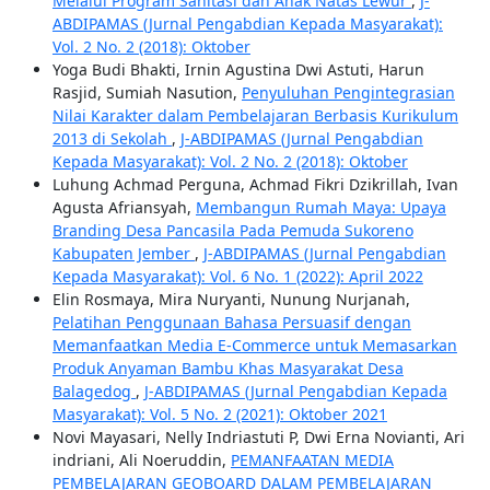
Melalui Program Sanitasi dan Anak Natas Lewur
,
J-
ABDIPAMAS (Jurnal Pengabdian Kepada Masyarakat):
Vol. 2 No. 2 (2018): Oktober
Yoga Budi Bhakti, Irnin Agustina Dwi Astuti, Harun
Rasjid, Sumiah Nasution,
Penyuluhan Pengintegrasian
Nilai Karakter dalam Pembelajaran Berbasis Kurikulum
2013 di Sekolah
,
J-ABDIPAMAS (Jurnal Pengabdian
Kepada Masyarakat): Vol. 2 No. 2 (2018): Oktober
Luhung Achmad Perguna, Achmad Fikri Dzikrillah, Ivan
Agusta Afriansyah,
Membangun Rumah Maya: Upaya
Branding Desa Pancasila Pada Pemuda Sukoreno
Kabupaten Jember
,
J-ABDIPAMAS (Jurnal Pengabdian
Kepada Masyarakat): Vol. 6 No. 1 (2022): April 2022
Elin Rosmaya, Mira Nuryanti, Nunung Nurjanah,
Pelatihan Penggunaan Bahasa Persuasif dengan
Memanfaatkan Media E-Commerce untuk Memasarkan
Produk Anyaman Bambu Khas Masyarakat Desa
Balagedog
,
J-ABDIPAMAS (Jurnal Pengabdian Kepada
Masyarakat): Vol. 5 No. 2 (2021): Oktober 2021
Novi Mayasari, Nelly Indriastuti P, Dwi Erna Novianti, Ari
indriani, Ali Noeruddin,
PEMANFAATAN MEDIA
PEMBELAJARAN GEOBOARD DALAM PEMBELAJARAN