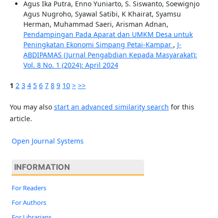
Agus Ika Putra, Enno Yuniarto, S. Siswanto, Soewignjo
Agus Nugroho, Syawal Satibi, K Khairat, Syamsu
Herman, Muhammad Saeri, Arisman Adnan,
Pendampingan Pada Aparat dan UMKM Desa untuk
Peningkatan Ekonomi Simpang Petai-Kampar
,
J-
ABDIPAMAS (Jurnal Pengabdian Kepada Masyarakat):
Vol. 8 No. 1 (2024): April 2024
1
2
3
4
5
6
7
8
9
10
>
>>
You may also
start an advanced similarity search
for this
article.
Open Journal Systems
INFORMATION
For Readers
For Authors
For Librarians