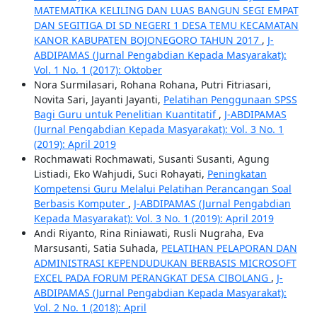
MATEMATIKA KELILING DAN LUAS BANGUN SEGI EMPAT
DAN SEGITIGA DI SD NEGERI 1 DESA TEMU KECAMATAN
KANOR KABUPATEN BOJONEGORO TAHUN 2017
,
J-
ABDIPAMAS (Jurnal Pengabdian Kepada Masyarakat):
Vol. 1 No. 1 (2017): Oktober
Nora Surmilasari, Rohana Rohana, Putri Fitriasari,
Novita Sari, Jayanti Jayanti,
Pelatihan Penggunaan SPSS
Bagi Guru untuk Penelitian Kuantitatif
,
J-ABDIPAMAS
(Jurnal Pengabdian Kepada Masyarakat): Vol. 3 No. 1
(2019): April 2019
Rochmawati Rochmawati, Susanti Susanti, Agung
Listiadi, Eko Wahjudi, Suci Rohayati,
Peningkatan
Kompetensi Guru Melalui Pelatihan Perancangan Soal
Berbasis Komputer
,
J-ABDIPAMAS (Jurnal Pengabdian
Kepada Masyarakat): Vol. 3 No. 1 (2019): April 2019
Andi Riyanto, Rina Riniawati, Rusli Nugraha, Eva
Marsusanti, Satia Suhada,
PELATIHAN PELAPORAN DAN
ADMINISTRASI KEPENDUDUKAN BERBASIS MICROSOFT
EXCEL PADA FORUM PERANGKAT DESA CIBOLANG
,
J-
ABDIPAMAS (Jurnal Pengabdian Kepada Masyarakat):
Vol. 2 No. 1 (2018): April