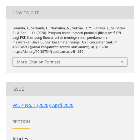
HOW TO CITE
Feranita, F., Safrianti, E., Nurhalim, N., Sukma, D. Y., Rahayu, Y., Salhazan,
S., & Sari, L. O. (2020). Program home industri produksi jilbab syarâ€™i
bagi PKK Kampung Bunsur untuk meningkatkan perekonomian
masyarakat Desa Bunsur Kecamatan Sungai Apit Kabupaten Siak.
J-
ABDIPAMAS (Jurnal Pengabdian Kepada Masyarakat)
,
4
(1), 19–30.
https://doi.org/10.30734/j-abdipamas.v4i1.680
More Citation Formats
ISSUE
Vol. 4 No. 1 (2020): April 2020
SECTION
Articles