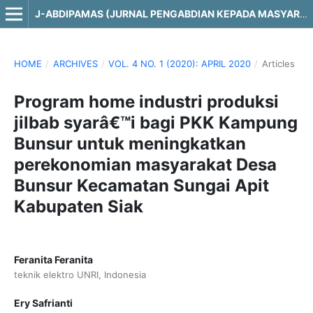
J-ABDIPAMAS (JURNAL PENGABDIAN KEPADA MASYARAKAT)
HOME
/
ARCHIVES
/
VOL. 4 NO. 1 (2020): APRIL 2020
/
Articles
Program home industri produksi
jilbab syarâ€™i bagi PKK Kampung
Bunsur untuk meningkatkan
perekonomian masyarakat Desa
Bunsur Kecamatan Sungai Apit
Kabupaten Siak
Feranita Feranita
teknik elektro UNRI, Indonesia
Ery Safrianti