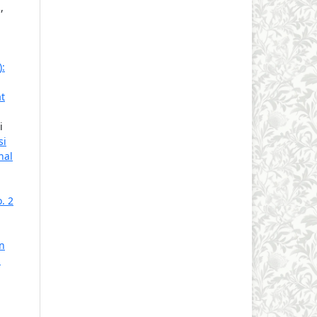
,
):
t
i
si
nal
. 2
n
: