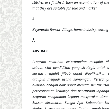
stitches are finished,
then
an
examination
of the
that they are suitable for sale and market.
Â
Keywords:
Bunsur Village, home industry, sewing 
Â
ABSTRAK
Program pelatihan keterampilan menjahit ji
sebuah skill pendidikan yang strategis untuk 
karena menjahit jilbab dapat diaplikasikan 
ataupun menjadi usaha sampingan. Keterampil
dikuasai dengan baik dapat menjadi bentuk us
perekonomian keluarga dan penciptaan lapanga
Kegiatan pengabdian
kepada masyarakat
desa 
Bunsur Kecamatan Sungai Apit Kabupaten Sia
khalayak sasarannya
adalah
Ibu-ibu rumah tang