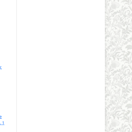
:
e
. 1