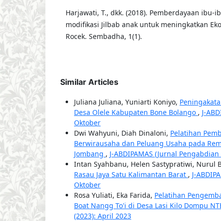
Harjawati, T., dkk. (2018). Pemberdayaan ibu-
modifikasi Jilbab anak untuk meningkatkan Ek
Rocek. Sembadha, 1(1).
Similar Articles
Juliana Juliana, Yuniarti Koniyo,
Peningakata
Desa Olele Kabupaten Bone Bolango
,
J-ABD
Oktober
Dwi Wahyuni, Diah Dinaloni,
Pelatihan Pem
Berwirausaha dan Peluang Usaha pada Re
Jombang
,
J-ABDIPAMAS (Jurnal Pengabdian K
Intan Syahbanu, Helen Sastypratiwi, Nurul 
Rasau Jaya Satu Kalimantan Barat
,
J-ABDIPA
Oktober
Rosa Yuliati, Eka Farida,
Pelatihan Pengemba
Boat Nangg To'i di Desa Lasi Kilo Dompu N
(2023): April 2023