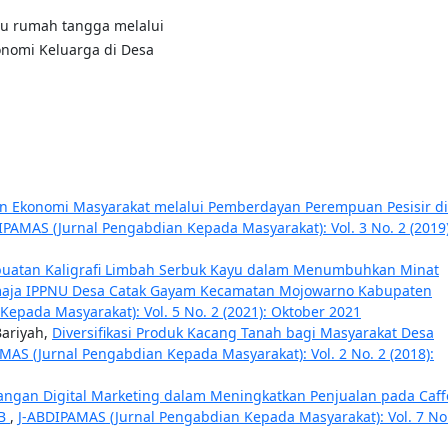
ibu rumah tangga melalui
onomi Keluarga di Desa
n Ekonomi Masyarakat melalui Pemberdayan Perempuan Pesisir di
IPAMAS (Jurnal Pengabdian Kepada Masyarakat): Vol. 3 No. 2 (2019)
buatan Kaligrafi Limbah Serbuk Kayu dalam Menumbuhkan Minat
maja IPPNU Desa Catak Gayam Kecamatan Mojowarno Kabupaten
epada Masyarakat): Vol. 5 No. 2 (2021): Oktober 2021
Bariyah,
Diversifikasi Produk Kacang Tanah bagi Masyarakat Desa
MAS (Jurnal Pengabdian Kepada Masyarakat): Vol. 2 No. 2 (2018):
ngan Digital Marketing dalam Meningkatkan Penjualan pada Caff
TB
,
J-ABDIPAMAS (Jurnal Pengabdian Kepada Masyarakat): Vol. 7 No