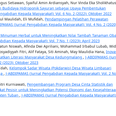
agus Setiawan, Syaiful Amin Ardiansyah, Nur Vinda Eka Sholikhatus
n Budidaya Hidroponik Sayuran sebagai Upaya Pembentukan
ngabdian Kepada Masyarakat): Vol. 6 No. 2 (2022): Oktober 2022
atul Maulidah, Eli Mufidah,
Pendampingan Pelatihan Perawatan
IPAMAS (Jurnal Pengabdian Kepada Masyarakat): Vol. 4 No. 2 (2020
n Minuman Herbal untuk Meningkatkan Nilai Tambah Tanaman Oba
dian Kepada Masyarakat): Vol. 7 No. 1 (2023): April 2023
latun Niswah, Afinda Dwi Apriliani, Mohammad Irbabul Lubab, Wid
syadiyyah Fitri, Alif Fataya, Siti Aminah, May Maulidia Hana,
Inova
atkan Literasi Masyarakat Desa Kedungmalang
,
J-ABDIPAMAS (Jur
2 (2023): Oktober 2023
 Idah,
Kelompok Sadar Wisata (Pokdarwis) Desa Wisata Limbasari
ga
,
J-ABDIPAMAS (Jurnal Pengabdian Kepada Masyarakat): Vol. 2 No
itri Kurniawati,
Pengembangan Program Desa Cinta Statistik dan
at Pesisir untuk Meningkatkan Potensi Ekonomi dan Kesejahteraa
paten Tuban
,
J-ABDIPAMAS (Jurnal Pengabdian Kepada Masyarakat)