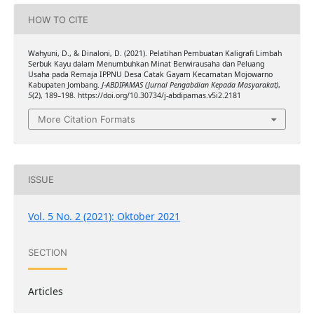
HOW TO CITE
Wahyuni, D., & Dinaloni, D. (2021). Pelatihan Pembuatan Kaligrafi Limbah
Serbuk Kayu dalam Menumbuhkan Minat Berwirausaha dan Peluang
Usaha pada Remaja IPPNU Desa Catak Gayam Kecamatan Mojowarno
Kabupaten Jombang.
J-ABDIPAMAS (Jurnal Pengabdian Kepada Masyarakat)
,
5
(2), 189–198. https://doi.org/10.30734/j-abdipamas.v5i2.2181
More Citation Formats
ISSUE
Vol. 5 No. 2 (2021): Oktober 2021
SECTION
Articles