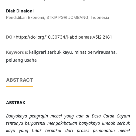
Diah Dinaloni
Pendidikan Ekonomi, STKIP PGRI JOMBANG, Indonesia
DOI:
https://doi.org/10.30734/j-abdipamas.v5i2.2181
kaligrari serbuk kayu, minat berwirausaha,
Keywords:
peluang usaha
ABSTRACT
ABSTRAK
Banyaknya pengrajin mebel yang ada di Desa Catak Gayam
tentunya
berpotensi meng
akibatkan
banyak
nya
limbah
serbuk
kayu
yang tidak terpakai
dari proses pembuatan mebel