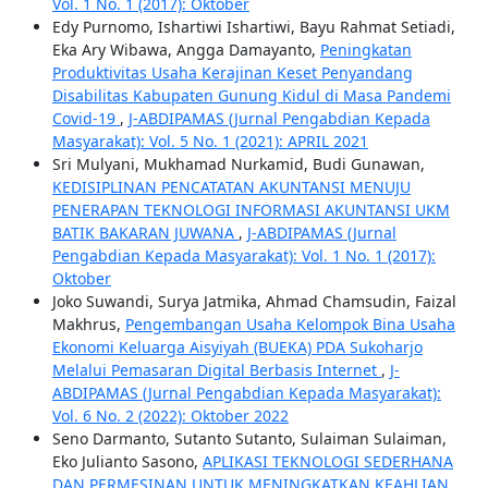
Vol. 1 No. 1 (2017): Oktober
Edy Purnomo, Ishartiwi Ishartiwi, Bayu Rahmat Setiadi,
Eka Ary Wibawa, Angga Damayanto,
Peningkatan
Produktivitas Usaha Kerajinan Keset Penyandang
Disabilitas Kabupaten Gunung Kidul di Masa Pandemi
Covid-19
,
J-ABDIPAMAS (Jurnal Pengabdian Kepada
Masyarakat): Vol. 5 No. 1 (2021): APRIL 2021
Sri Mulyani, Mukhamad Nurkamid, Budi Gunawan,
KEDISIPLINAN PENCATATAN AKUNTANSI MENUJU
PENERAPAN TEKNOLOGI INFORMASI AKUNTANSI UKM
BATIK BAKARAN JUWANA
,
J-ABDIPAMAS (Jurnal
Pengabdian Kepada Masyarakat): Vol. 1 No. 1 (2017):
Oktober
Joko Suwandi, Surya Jatmika, Ahmad Chamsudin, Faizal
Makhrus,
Pengembangan Usaha Kelompok Bina Usaha
Ekonomi Keluarga Aisyiyah (BUEKA) PDA Sukoharjo
Melalui Pemasaran Digital Berbasis Internet
,
J-
ABDIPAMAS (Jurnal Pengabdian Kepada Masyarakat):
Vol. 6 No. 2 (2022): Oktober 2022
Seno Darmanto, Sutanto Sutanto, Sulaiman Sulaiman,
Eko Julianto Sasono,
APLIKASI TEKNOLOGI SEDERHANA
DAN PERMESINAN UNTUK MENINGKATKAN KEAHLIAN