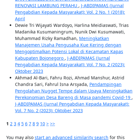
RENOVASI LAMBUNG PERAHU
,
J-ABDIPAMAS (Jurnal
Pengabdian Kepada Masyarakat): Vol. 2 No. 1 (2018):
April
Dewie Tri Wijayati Wardoyo, Harlina Meidiaswati, Trias
Madanika Kusumaningrum, Nunik Dwi Kusumawati,
Muhammad Rizky Ramadhan,
Meningkatkan
Manajemen Usaha Pengusaha Kue Kering dengan
Mengoptimalkan Potensi Lokal di Kecamatan Kapas
Kabupaten Bojonegoro
,
J-ABDIPAMAS (Jurnal
Pengabdian Kepada Masyarakat): Vol. 7 No. 2 (2023):
Oktober 2023
Akhmad Al-Bari, Fahru Rozi, Ahmad Manshur, Astrid
Chandra Sari, Fahrul Isna Arsyada,
Pendampingan
Pengolahan Nugget Tempe dalam Upaya Meningkatkan
Perekonomian Desa Bareng di Masa pandemi Covid-19
,
J-ABDIPAMAS (Jurnal Pengabdian Kepada Masyarakat):
Vol. 7 No. 2 (2023): Oktober 2023
1
2
3
4
5
6
7
8
9
10
>
>>
You may also
start an advanced similarity search
for this