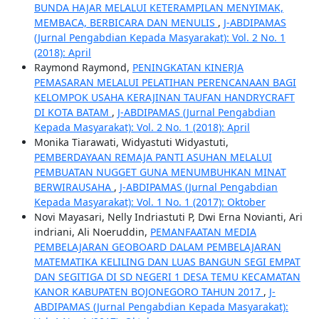
BUNDA HAJAR MELALUI KETERAMPILAN MENYIMAK,
MEMBACA, BERBICARA DAN MENULIS
,
J-ABDIPAMAS
(Jurnal Pengabdian Kepada Masyarakat): Vol. 2 No. 1
(2018): April
Raymond Raymond,
PENINGKATAN KINERJA
PEMASARAN MELALUI PELATIHAN PERENCANAAN BAGI
KELOMPOK USAHA KERAJINAN TAUFAN HANDRYCRAFT
DI KOTA BATAM
,
J-ABDIPAMAS (Jurnal Pengabdian
Kepada Masyarakat): Vol. 2 No. 1 (2018): April
Monika Tiarawati, Widyastuti Widyastuti,
PEMBERDAYAAN REMAJA PANTI ASUHAN MELALUI
PEMBUATAN NUGGET GUNA MENUMBUHKAN MINAT
BERWIRAUSAHA
,
J-ABDIPAMAS (Jurnal Pengabdian
Kepada Masyarakat): Vol. 1 No. 1 (2017): Oktober
Novi Mayasari, Nelly Indriastuti P, Dwi Erna Novianti, Ari
indriani, Ali Noeruddin,
PEMANFAATAN MEDIA
PEMBELAJARAN GEOBOARD DALAM PEMBELAJARAN
MATEMATIKA KELILING DAN LUAS BANGUN SEGI EMPAT
DAN SEGITIGA DI SD NEGERI 1 DESA TEMU KECAMATAN
KANOR KABUPATEN BOJONEGORO TAHUN 2017
,
J-
ABDIPAMAS (Jurnal Pengabdian Kepada Masyarakat):