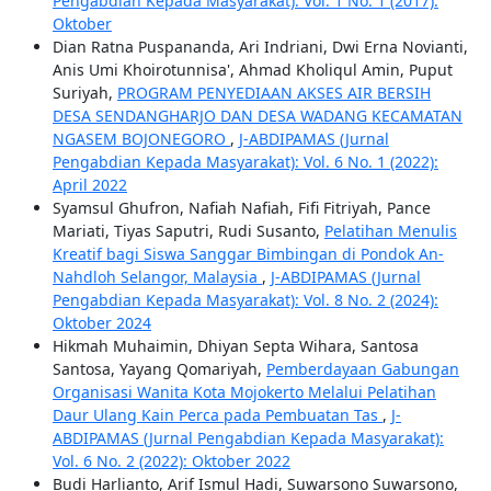
Pengabdian Kepada Masyarakat): Vol. 1 No. 1 (2017):
Oktober
Dian Ratna Puspananda, Ari Indriani, Dwi Erna Novianti,
Anis Umi Khoirotunnisa', Ahmad Kholiqul Amin, Puput
Suriyah,
PROGRAM PENYEDIAAN AKSES AIR BERSIH
DESA SENDANGHARJO DAN DESA WADANG KECAMATAN
NGASEM BOJONEGORO
,
J-ABDIPAMAS (Jurnal
Pengabdian Kepada Masyarakat): Vol. 6 No. 1 (2022):
April 2022
Syamsul Ghufron, Nafiah Nafiah, Fifi Fitriyah, Pance
Mariati, Tiyas Saputri, Rudi Susanto,
Pelatihan Menulis
Kreatif bagi Siswa Sanggar Bimbingan di Pondok An-
Nahdloh Selangor, Malaysia
,
J-ABDIPAMAS (Jurnal
Pengabdian Kepada Masyarakat): Vol. 8 No. 2 (2024):
Oktober 2024
Hikmah Muhaimin, Dhiyan Septa Wihara, Santosa
Santosa, Yayang Qomariyah,
Pemberdayaan Gabungan
Organisasi Wanita Kota Mojokerto Melalui Pelatihan
Daur Ulang Kain Perca pada Pembuatan Tas
,
J-
ABDIPAMAS (Jurnal Pengabdian Kepada Masyarakat):
Vol. 6 No. 2 (2022): Oktober 2022
Budi Harlianto, Arif Ismul Hadi, Suwarsono Suwarsono,