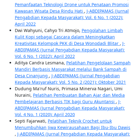
Pemanfaatan Teknologi Drone untuk Penataan Promosi
Kawasan Wisata Desa Rindu Hati
,
J-ABDIPAMAS (Jurnal
Pengabdian Kepada Masyarakat): Vol. 6 No. 1 (2022):
April 2022
Dwi Wahyuni, Cahyo Tri Atmojo,
Pengolahan Limbah
Kulit Kopi sebagai Cascara dalam Meningkatkan
Kreativitas Kelompok PKK di Desa Wonodadi Blitar
,
J-
ABDIPAMAS (Jurnal Pengabdian Kepada Masyarakat):
Vol. 6 No. 1 (2022): April 2022
Aditya Candra Lesmana,
Pelatihan Pengelolaan Sampah
Mandiri Berbasis Masyarakat melalui Bank Sampah di
Desa Cinanjung
,
J-ABDIPAMAS (Jurnal Pengabdian
Kepada Masyarakat): Vol. 5 No. 2 (2021): Oktober 2021
Dudung Ma'ruf Nuris, Primasa Minerva Nagari, Umi
Nuraini,
Pelatihan Pembuatan Bahan Ajar dan Media
Pembelajaran Berbasis TIK bagi Guru Akuntansi
,
J-
ABDIPAMAS (Jurnal Pengabdian Kepada Masyarakat):
Vol. 4 No. 1 (2020): April 2020
Septi Fajarwati,
Pelatihan Teknik Crochet untuk
Menumbuhkan Jiwa Kewirausahaan Bagi Ibu-Ibu Dawis
,
J-ABDIPAMAS (Jurnal Pengabdian Kepada Masyarakat):