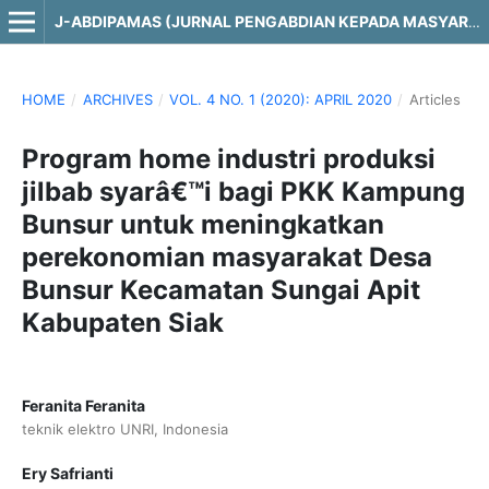
J-ABDIPAMAS (JURNAL PENGABDIAN KEPADA MASYARAKAT)
HOME
/
ARCHIVES
/
VOL. 4 NO. 1 (2020): APRIL 2020
/
Articles
Program home industri produksi
jilbab syarâ€™i bagi PKK Kampung
Bunsur untuk meningkatkan
perekonomian masyarakat Desa
Bunsur Kecamatan Sungai Apit
Kabupaten Siak
Feranita Feranita
teknik elektro UNRI, Indonesia
Ery Safrianti