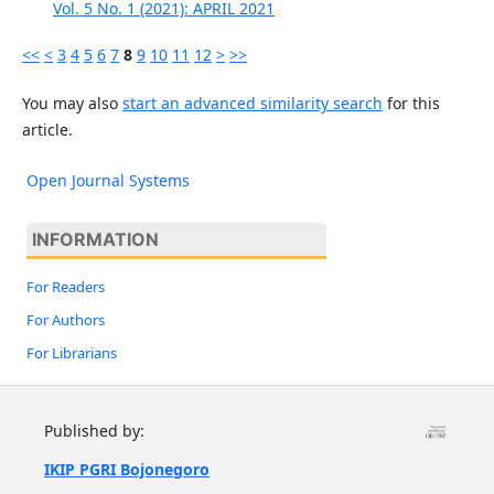
Vol. 5 No. 1 (2021): APRIL 2021
<<
<
3
4
5
6
7
8
9
10
11
12
>
>>
You may also
start an advanced similarity search
for this
article.
Open Journal Systems
INFORMATION
For Readers
For Authors
For Librarians
Published by:
IKIP PGRI Bojonegoro