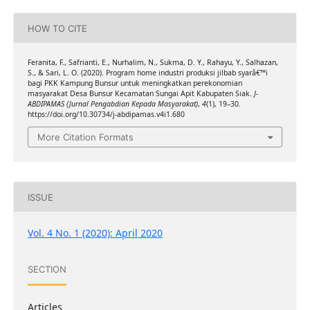
HOW TO CITE
Feranita, F., Safrianti, E., Nurhalim, N., Sukma, D. Y., Rahayu, Y., Salhazan,
S., & Sari, L. O. (2020). Program home industri produksi jilbab syarâ€™i
bagi PKK Kampung Bunsur untuk meningkatkan perekonomian
masyarakat Desa Bunsur Kecamatan Sungai Apit Kabupaten Siak.
J-
ABDIPAMAS (Jurnal Pengabdian Kepada Masyarakat)
,
4
(1), 19–30.
https://doi.org/10.30734/j-abdipamas.v4i1.680
More Citation Formats
ISSUE
Vol. 4 No. 1 (2020): April 2020
SECTION
Articles