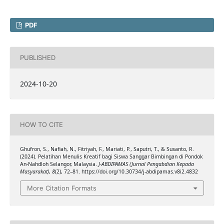
PDF
PUBLISHED
2024-10-20
HOW TO CITE
Ghufron, S., Nafiah, N., Fitriyah, F., Mariati, P., Saputri, T., & Susanto, R.
(2024). Pelatihan Menulis Kreatif bagi Siswa Sanggar Bimbingan di Pondok
An-Nahdloh Selangor, Malaysia.
J-ABDIPAMAS (Jurnal Pengabdian Kepada
Masyarakat)
,
8
(2), 72–81. https://doi.org/10.30734/j-abdipamas.v8i2.4832
More Citation Formats