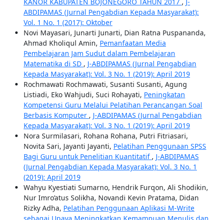
KANOR KABUPATEN BOJONEGORO TAHUN 2017
,
J-
ABDIPAMAS (Jurnal Pengabdian Kepada Masyarakat):
Vol. 1 No. 1 (2017): Oktober
Novi Mayasari, Junarti Junarti, Dian Ratna Puspananda,
Ahmad Kholiqul Amin,
Pemanfaatan Media
Pembelajaran Jam Sudut dalam Pembelajaran
Matematika di SD
,
J-ABDIPAMAS (Jurnal Pengabdian
Kepada Masyarakat): Vol. 3 No. 1 (2019): April 2019
Rochmawati Rochmawati, Susanti Susanti, Agung
Listiadi, Eko Wahjudi, Suci Rohayati,
Peningkatan
Kompetensi Guru Melalui Pelatihan Perancangan Soal
Berbasis Komputer
,
J-ABDIPAMAS (Jurnal Pengabdian
Kepada Masyarakat): Vol. 3 No. 1 (2019): April 2019
Nora Surmilasari, Rohana Rohana, Putri Fitriasari,
Novita Sari, Jayanti Jayanti,
Pelatihan Penggunaan SPSS
Bagi Guru untuk Penelitian Kuantitatif
,
J-ABDIPAMAS
(Jurnal Pengabdian Kepada Masyarakat): Vol. 3 No. 1
(2019): April 2019
Wahyu Kyestiati Sumarno, Hendrik Furqon, Ali Shodikin,
Nur Imro’atus Solikha, Novandi Kevin Pratama, Didan
Rizky Adha,
Pelatihan Penggunaan Aplikasi M-Write
sebagai Upaya Meningkatkan Kemampuan Menulis dan