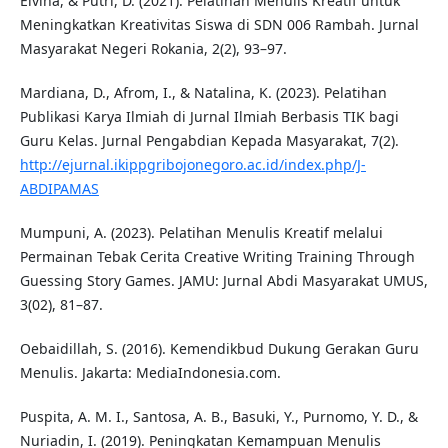
Elvina, & Putri, D. (2021). Pelatihan Menulis Kreatif untuk
Meningkatkan Kreativitas Siswa di SDN 006 Rambah. Jurnal
Masyarakat Negeri Rokania, 2(2), 93–97.
Mardiana, D., Afrom, I., & Natalina, K. (2023). Pelatihan
Publikasi Karya Ilmiah di Jurnal Ilmiah Berbasis TIK bagi
Guru Kelas. Jurnal Pengabdian Kepada Masyarakat, 7(2).
http://ejurnal.ikippgribojonegoro.ac.id/index.php/J-
ABDIPAMAS
Mumpuni, A. (2023). Pelatihan Menulis Kreatif melalui
Permainan Tebak Cerita Creative Writing Training Through
Guessing Story Games. JAMU: Jurnal Abdi Masyarakat UMUS,
3(02), 81–87.
Oebaidillah, S. (2016). Kemendikbud Dukung Gerakan Guru
Menulis. Jakarta: MediaIndonesia.com.
Puspita, A. M. I., Santosa, A. B., Basuki, Y., Purnomo, Y. D., &
Nuriadin, I. (2019). Peningkatan Kemampuan Menulis