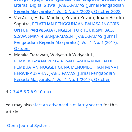
Literasi Digital Siswa
,
J-ABDIPAMAS (Jurnal Pengabdian
Kepada Masyarakat): Vol. 6 No. 2 (2022): Oktober 2022
Vivi Aulia, Hidya Maulida, Kuzairi Kuzairi, Imam Hendra
Saputra,
PELATIHAN PENGGUNAAN BAHASA INGGRIS
UNTUK PARIWISATA (ENGLISH FOR TOURISM) BAGI
SISWA SMKN 4 BANJARMASIN
,
J-ABDIPAMAS (Jurnal
Pengabdian Kepada Masyarakat): Vol. 1 No. 1 (2017):
Oktober
Monika Tiarawati, Widyastuti Widyastuti,
PEMBERDAYAAN REMAJA PANTI ASUHAN MELALUI
PEMBUATAN NUGGET GUNA MENUMBUHKAN MINAT
BERWIRAUSAHA
,
J-ABDIPAMAS (Jurnal Pengabdian
Kepada Masyarakat): Vol. 1 No. 1 (2017): Oktober
1
2
3
4
5
6
7
8
9
10
>
>>
You may also
start an advanced similarity search
for this
article.
Open Journal Systems