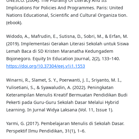
UNESCO. (2004). The Plurality Of Literacy And Its
Implications For Policies And Programmes. Paris: United
Nations Educational, Scientific and Cultural Organiza tion.
(ebook).
Widodo, A., Mafrudin, E., Sutisna, D., Sobri, M., & Erfan, M.
(2019). Implementasi Gerakan Literasi Sekolah untuk Siswa
Lemah Baca di SD Kristen Maranatha Kedungadem
Bojonegoro. Equity In Education Journal, 2(2), 133–140.
https://doi.org/10.37304/eej.v1i1.1553
Winarni, R., Slamet, S. Y., Poerwanti, J. I., Sriyanto, M. I.,
Yulisetiani, S., & Syawaludin, A. (2022). Peningkatan
Keterampilan Menulis Kreatif Bermuatan Pendidikan Budi
Pekerti pada Guru-Guru Sekolah Dasar Melalui Hybrid
Learning. In Jurnal Widya Laksana (Vol. 11, Issue 1).
Yarmi, G. (2017). Pembelajaran Menulis di Sekolah Dasar.
Perspektif Ilmu Pendidikan, 31(1), 1–6.