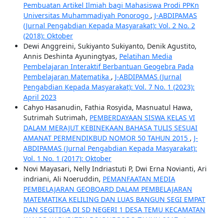
Pembuatan Artikel Ilmiah bagi Mahasiswa Prodi PPKn
Universitas Muhammadiyah Ponorogo
,
J-ABDIPAMAS
(Jurnal Pengabdian Kepada Masyarakat): Vol. 2 No. 2
(2018): Oktober
Dewi Anggreini, Sukiyanto Sukiyanto, Denik Agustito,
Annis Deshinta Ayuningtyas,
Pelatihan Media
Pembelajaran Interaktif Berbantuan Geogebra Pada
Pembelajaran Matematika
,
J-ABDIPAMAS (Jurnal
Pengabdian Kepada Masyarakat): Vol. 7 No. 1 (2023):
April 2023
Cahyo Hasanudin, Fathia Rosyida, Masnuatul Hawa,
Sutrimah Sutrimah,
PEMBERDAYAAN SISWA KELAS VI
DALAM MERAJUT KEBINEKAAN BAHASA TULIS SESUAI
AMANAT PERMENDIKBUD NOMOR 50 TAHUN 2015
,
J-
ABDIPAMAS (Jurnal Pengabdian Kepada Masyarakat):
Vol. 1 No. 1 (2017): Oktober
Novi Mayasari, Nelly Indriastuti P, Dwi Erna Novianti, Ari
indriani, Ali Noeruddin,
PEMANFAATAN MEDIA
PEMBELAJARAN GEOBOARD DALAM PEMBELAJARAN
MATEMATIKA KELILING DAN LUAS BANGUN SEGI EMPAT
DAN SEGITIGA DI SD NEGERI 1 DESA TEMU KECAMATAN