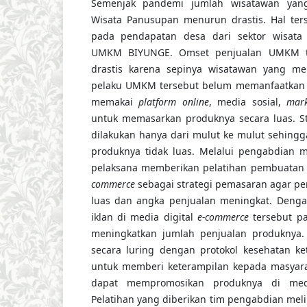
Semenjak pandemi jumlah wisatawan yan
Wisata Panusupan menurun drastis. Hal ter
pada pendapatan desa dari sektor wisat
UMKM BIYUNGE. Omset penjualan UMKM t
drastis karena sepinya wisatawan yang me
pelaku UMKM tersebut belum memanfaatka
memakai
platform online
, media sosial,
mark
untuk memasarkan produknya secara luas. S
dilakukan hanya dari mulut ke mulut sehing
produknya tidak luas. Melalui pengabdian m
pelaksana memberikan pelatihan pembuatan i
commerce
sebagai strategi pemasaran agar pe
luas dan angka penjualan meningkat. Deng
iklan di media digital
e-commerce
tersebut p
meningkatkan jumlah penjualan produknya. 
secara luring dengan protokol kesehatan ket
untuk memberi keterampilan kepada masyar
dapat mempromosikan produknya di med
Pelatihan yang diberikan tim pengabdian mel