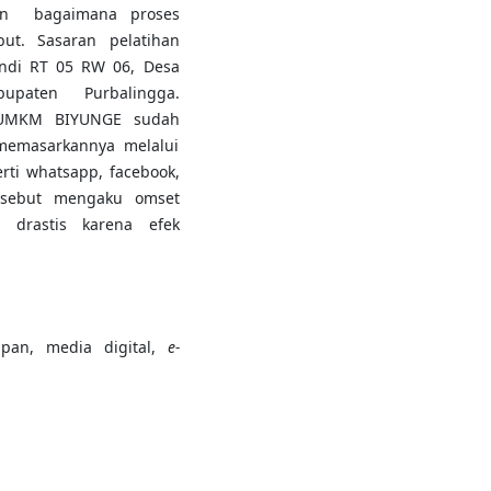
dan bagaimana proses
but. Sasaran pelatihan
ndi RT 05 RW 06, Desa
paten Purbalingga.
u UMKM BIYUNGE sudah
memasarkannya melalui
rti whatsapp, facebook,
ersebut mengaku omset
 drastis karena efek
pan, media digital,
e-