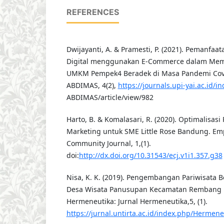
REFERENCES
Dwijayanti, A. & Pramesti, P. (2021). Pemanfaa
Digital menggunakan E-Commerce dalam Mem
UMKM Pempek4 Beradek di Masa Pandemi Covi
ABDIMAS, 4(2),
https://journals.upi-yai.ac.id/
ABDIMAS/article/view/982
Harto, B. & Komalasari, R. (2020). Optimalisasi
Marketing untuk SME Little Rose Bandung. E
Community Journal, 1,(1).
doi:
http://dx.doi.org/10.31543/ecj.v1i1.357.g38
Nisa, K. K. (2019). Pengembangan Pariwisata B
Desa Wisata Panusupan Kecamatan Rembang 
Hermeneutika: Jurnal Hermeneutika,5, (1).
https://jurnal.untirta.ac.id/index.php/Hermene