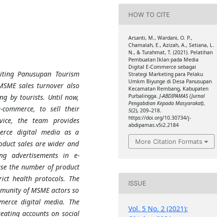
HOW TO CITE
Arsanti, M., Wardani, O. P.,
Chamalah, E., Azizah, A., Setiana, L.
N., & Turahmat, T. (2021). Pelatihan
Pembuatan Iklan pada Media
Digital E-Commerce sebagai
siting Panusupan Tourism
Strategi Marketing para Pelaku
Umkm Biyunge di Desa Panusupan
 MSME sales turnover also
Kecamatan Rembang, Kabupaten
Purbalingga.
J-ABDIPAMAS (Jurnal
ng by tourists. Until now,
Pengabdian Kepada Masyarakat)
,
-commerce, to sell their
5
(2), 209–218.
https://doi.org/10.30734/j-
vice, the team provides
abdipamas.v5i2.2184
erce digital media as a
More Citation Formats
roduct sales are wider and
ing advertisements in e-
se the number of product
rict health protocols. The
ISSUE
ommunity of MSME actors so
merce digital media. The
Vol. 5 No. 2 (2021):
reating accounts on social