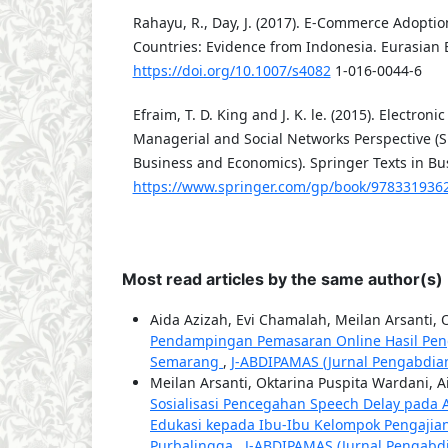
Rahayu, R., Day, J. (2017). E-Commerce Adopti
Countries: Evidence from Indonesia. Eurasian 
https://doi.org/10.1007/s4082
1-016-0044-6
Efraim, T. D. King and J. K. le. (2015). Electron
Managerial and Social Networks Perspective (S
Business and Economics). Springer Texts in B
https://www.springer.com/gp/book/978331936
Most read articles by the same author(s)
Aida Azizah, Evi Chamalah, Meilan Arsanti, 
Pendampingan Pemasaran Online Hasil Peng
Semarang
,
J-ABDIPAMAS (Jurnal Pengabdian 
Meilan Arsanti, Oktarina Puspita Wardani, A
Sosialisasi Pencegahan Speech Delay pada 
Edukasi kepada Ibu-Ibu Kelompok Pengaji
Purbalingga
,
J-ABDIPAMAS (Jurnal Pengabdia