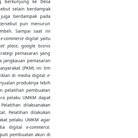
g berkunjung ke Desa
sebut selain berdampak
a juga berdampak pada
ersebut pun menurun
mbeli. Sampai saat ini
n
e-commerce
digital yaitu
et place
, google bisnis
trategi pemasaran yang
ga jangkauan pemasaran
asyarakat (PKM) ini tim
klan di media digital
e-
njualan produknya lebih
an pelatihan pembuatan
ara pelaku UMKM dapat
Pelatihan dilaksanakan
at. Pelatihan dilakukan
akat pelaku UMKM agar
ia digital
e-commerce
.
iputi pembuatan akun di