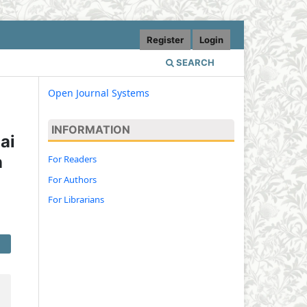
Register
Login
SEARCH
Open Journal Systems
INFORMATION
ai
n
For Readers
For Authors
For Librarians