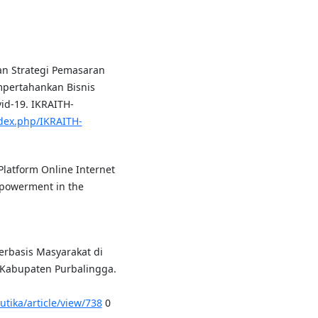
tan Strategi Pemasaran
pertahankan Bisnis
d-19. IKRAITH-
index.php/IKRAITH-
 Platform Online Internet
mpowerment in the
erbasis Masyarakat di
Kabupaten Purbalingga.
utika/article/view/738
0