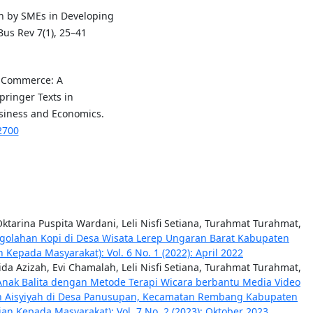
on by SMEs in Developing
Bus Rev 7(1), 25–41
ic Commerce: A
pringer Texts in
usiness and Economics.
2700
Oktarina Puspita Wardani, Leli Nisfi Setiana, Turahmat Turahmat,
olahan Kopi di Desa Wisata Lerep Ungaran Barat Kabupaten
Kepada Masyarakat): Vol. 6 No. 1 (2022): April 2022
ida Azizah, Evi Chamalah, Leli Nisfi Setiana, Turahmat Turahmat,
Anak Balita dengan Metode Terapi Wicara berbantu Media Video
an Aisyiyah di Desa Panusupan, Kecamatan Rembang Kabupaten
n Kepada Masyarakat): Vol. 7 No. 2 (2023): Oktober 2023