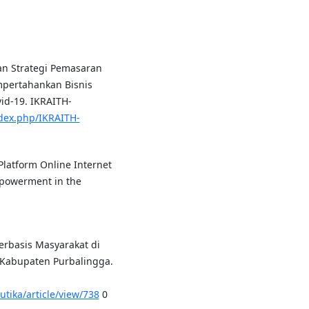
tan Strategi Pemasaran
pertahankan Bisnis
d-19. IKRAITH-
index.php/IKRAITH-
 Platform Online Internet
mpowerment in the
erbasis Masyarakat di
Kabupaten Purbalingga.
utika/article/view/738
0