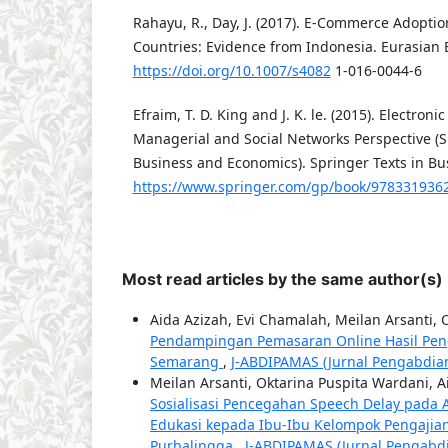
Rahayu, R., Day, J. (2017). E-Commerce Adopti
Countries: Evidence from Indonesia. Eurasian 
https://doi.org/10.1007/s4082
1-016-0044-6
Efraim, T. D. King and J. K. le. (2015). Electron
Managerial and Social Networks Perspective (S
Business and Economics). Springer Texts in B
https://www.springer.com/gp/book/978331936
Most read articles by the same author(s)
Aida Azizah, Evi Chamalah, Meilan Arsanti, 
Pendampingan Pemasaran Online Hasil Peng
Semarang
,
J-ABDIPAMAS (Jurnal Pengabdian 
Meilan Arsanti, Oktarina Puspita Wardani, A
Sosialisasi Pencegahan Speech Delay pada 
Edukasi kepada Ibu-Ibu Kelompok Pengaji
Purbalingga
,
J-ABDIPAMAS (Jurnal Pengabdia