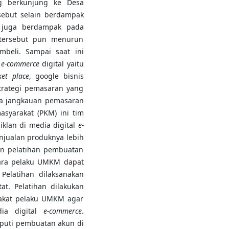
g berkunjung ke Desa
sebut selain berdampak
a juga berdampak pada
ersebut pun menurun
mbeli. Sampai saat ini
n
e-commerce
digital yaitu
et place
, google bisnis
trategi pemasaran yang
ga jangkauan pemasaran
asyarakat (PKM) ini tim
klan di media digital
e-
njualan produknya lebih
an pelatihan pembuatan
ara pelaku UMKM dapat
Pelatihan dilaksanakan
at. Pelatihan dilakukan
akat pelaku UMKM agar
ia digital
e-commerce
.
iputi pembuatan akun di