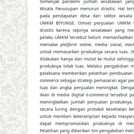
Semenjak pandemi jumlah wisatawan yan
Wisata Panusupan menurun drastis. Hal ter
pada pendapatan desa dari sektor wisat
UMKM BIYUNGE. Omset penjualan UMKM t
drastis karena sepinya wisatawan yang me
pelaku UMKM tersebut belum memanfaatka
memakai
platform online
, media sosial,
mark
untuk memasarkan produknya secara luas. S
dilakukan hanya dari mulut ke mulut sehing
produknya tidak luas. Melalui pengabdian m
pelaksana memberikan pelatihan pembuatan i
commerce
sebagai strategi pemasaran agar pe
luas dan angka penjualan meningkat. Deng
iklan di media digital
e-commerce
tersebut p
meningkatkan jumlah penjualan produknya. 
secara luring dengan protokol kesehatan ket
untuk memberi keterampilan kepada masyar
dapat mempromosikan produknya di med
Pelatihan yang diberikan tim pengabdian mel