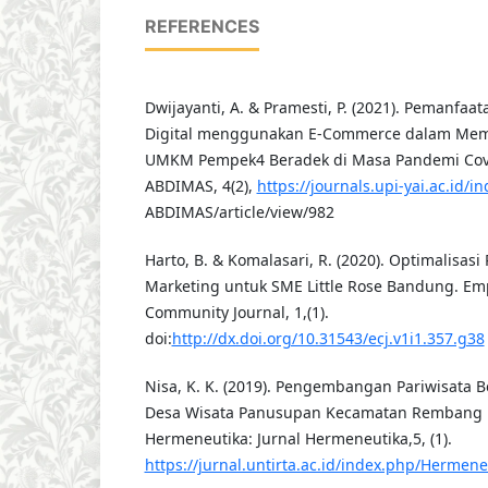
REFERENCES
Dwijayanti, A. & Pramesti, P. (2021). Pemanfaa
Digital menggunakan E-Commerce dalam Mem
UMKM Pempek4 Beradek di Masa Pandemi Covi
ABDIMAS, 4(2),
https://journals.upi-yai.ac.id/
ABDIMAS/article/view/982
Harto, B. & Komalasari, R. (2020). Optimalisasi
Marketing untuk SME Little Rose Bandung. E
Community Journal, 1,(1).
doi:
http://dx.doi.org/10.31543/ecj.v1i1.357.g38
Nisa, K. K. (2019). Pengembangan Pariwisata B
Desa Wisata Panusupan Kecamatan Rembang 
Hermeneutika: Jurnal Hermeneutika,5, (1).
https://jurnal.untirta.ac.id/index.php/Hermene