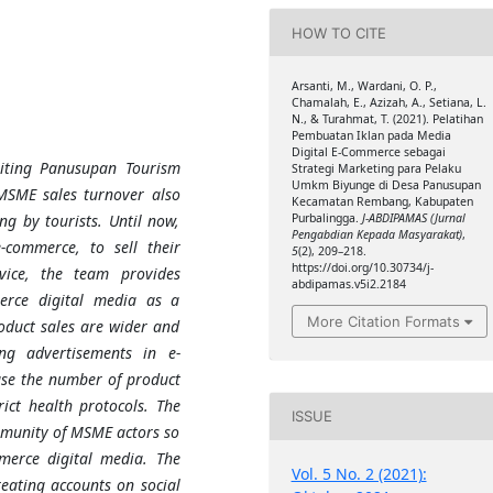
HOW TO CITE
Arsanti, M., Wardani, O. P.,
Chamalah, E., Azizah, A., Setiana, L.
N., & Turahmat, T. (2021). Pelatihan
Pembuatan Iklan pada Media
Digital E-Commerce sebagai
siting Panusupan Tourism
Strategi Marketing para Pelaku
Umkm Biyunge di Desa Panusupan
 MSME sales turnover also
Kecamatan Rembang, Kabupaten
Purbalingga.
J-ABDIPAMAS (Jurnal
ng by tourists. Until now,
Pengabdian Kepada Masyarakat)
,
-commerce, to sell their
5
(2), 209–218.
https://doi.org/10.30734/j-
vice, the team provides
abdipamas.v5i2.2184
erce digital media as a
More Citation Formats
roduct sales are wider and
ing advertisements in e-
se the number of product
rict health protocols. The
ISSUE
ommunity of MSME actors so
merce digital media. The
Vol. 5 No. 2 (2021):
reating accounts on social