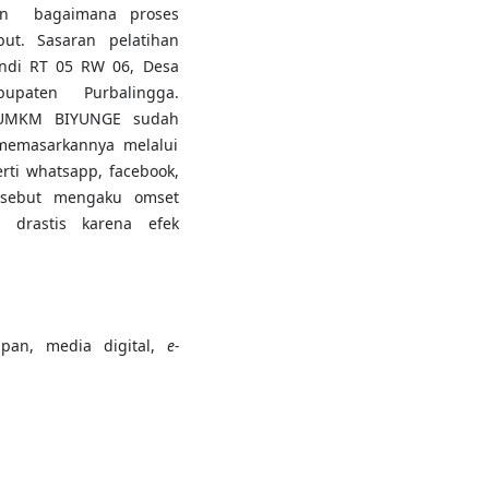
dan bagaimana proses
but. Sasaran pelatihan
ndi RT 05 RW 06, Desa
paten Purbalingga.
u UMKM BIYUNGE sudah
memasarkannya melalui
rti whatsapp, facebook,
ersebut mengaku omset
 drastis karena efek
pan, media digital,
e-