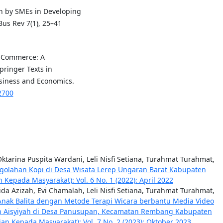
on by SMEs in Developing
Bus Rev 7(1), 25–41
ic Commerce: A
pringer Texts in
usiness and Economics.
2700
Oktarina Puspita Wardani, Leli Nisfi Setiana, Turahmat Turahmat,
olahan Kopi di Desa Wisata Lerep Ungaran Barat Kabupaten
Kepada Masyarakat): Vol. 6 No. 1 (2022): April 2022
ida Azizah, Evi Chamalah, Leli Nisfi Setiana, Turahmat Turahmat,
Anak Balita dengan Metode Terapi Wicara berbantu Media Video
an Aisyiyah di Desa Panusupan, Kecamatan Rembang Kabupaten
n Kepada Masyarakat): Vol. 7 No. 2 (2023): Oktober 2023