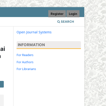
Register
Login
SEARCH
Open Journal Systems
INFORMATION
ai
n
For Readers
For Authors
For Librarians