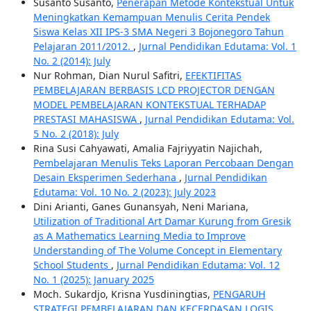
Susanto Susanto,
Penerapan Metode Kontekstual Untuk
Meningkatkan Kemampuan Menulis Cerita Pendek
Siswa Kelas XII IPS-3 SMA Negeri 3 Bojonegoro Tahun
Pelajaran 2011/2012.
,
Jurnal Pendidikan Edutama: Vol. 1
No. 2 (2014): July
Nur Rohman, Dian Nurul Safitri,
EFEKTIFITAS
PEMBELAJARAN BERBASIS LCD PROJECTOR DENGAN
MODEL PEMBELAJARAN KONTEKSTUAL TERHADAP
PRESTASI MAHASISWA
,
Jurnal Pendidikan Edutama: Vol.
5 No. 2 (2018): July
Rina Susi Cahyawati, Amalia Fajriyyatin Najichah,
Pembelajaran Menulis Teks Laporan Percobaan Dengan
Desain Eksperimen Sederhana
,
Jurnal Pendidikan
Edutama: Vol. 10 No. 2 (2023): July 2023
Dini Arianti, Ganes Gunansyah, Neni Mariana,
Utilization of Traditional Art Damar Kurung from Gresik
as A Mathematics Learning Media to Improve
Understanding of The Volume Concept in Elementary
School Students
,
Jurnal Pendidikan Edutama: Vol. 12
No. 1 (2025): January 2025
Moch. Sukardjo, Krisna Yusdiningtias,
PENGARUH
STRATEGI PEMBELAJARAN DAN KECERDASAN LOGIS