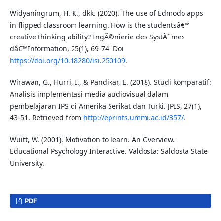
Widyaningrum, H. K., dkk. (2020). The use of Edmodo apps
in flipped classroom learning. How is the studentsâ€™
creative thinking ability? IngÃ©nierie des SystÃ¨mes
dâ€™Information, 25(1), 69-74. Doi
https://doi.org/10.18280/isi.250109
.
Wirawan, G., Hurri, I., & Pandikar, E. (2018). Studi komparatif:
Analisis implementasi media audiovisual dalam
pembelajaran IPS di Amerika Serikat dan Turki. JPIS, 27(1),
43-51. Retrieved from
http://eprints.ummi.ac.id/357/
.
Wuitt, W. (2001). Motivation to learn. An Overview.
Educational Psychology Interactive. Valdosta: Saldosta State
University.
PDF