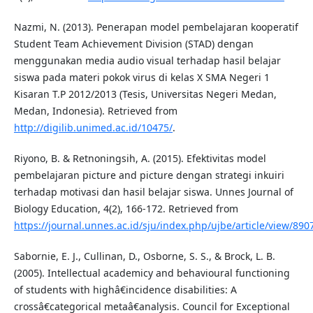
Nazmi, N. (2013). Penerapan model pembelajaran kooperatif
Student Team Achievement Division (STAD) dengan
menggunakan media audio visual terhadap hasil belajar
siswa pada materi pokok virus di kelas X SMA Negeri 1
Kisaran T.P 2012/2013 (Tesis, Universitas Negeri Medan,
Medan, Indonesia). Retrieved from
http://digilib.unimed.ac.id/10475/
.
Riyono, B. & Retnoningsih, A. (2015). Efektivitas model
pembelajaran picture and picture dengan strategi inkuiri
terhadap motivasi dan hasil belajar siswa. Unnes Journal of
Biology Education, 4(2), 166-172. Retrieved from
https://journal.unnes.ac.id/sju/index.php/ujbe/article/view/890
Sabornie, E. J., Cullinan, D., Osborne, S. S., & Brock, L. B.
(2005). Intellectual academicy and behavioural functioning
of students with highâ€incidence disabilities: A
crossâ€categorical metaâ€analysis. Council for Exceptional