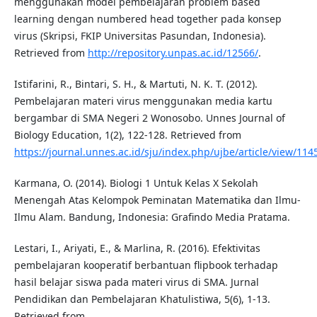
menggunakan model pembelajaran problem based
learning dengan numbered head together pada konsep
virus (Skripsi, FKIP Universitas Pasundan, Indonesia).
Retrieved from
http://repository.unpas.ac.id/12566/
.
Istifarini, R., Bintari, S. H., & Martuti, N. K. T. (2012).
Pembelajaran materi virus menggunakan media kartu
bergambar di SMA Negeri 2 Wonosobo. Unnes Journal of
Biology Education, 1(2), 122-128. Retrieved from
https://journal.unnes.ac.id/sju/index.php/ujbe/article/view/114
Karmana, O. (2014). Biologi 1 Untuk Kelas X Sekolah
Menengah Atas Kelompok Peminatan Matematika dan Ilmu-
Ilmu Alam. Bandung, Indonesia: Grafindo Media Pratama.
Lestari, I., Ariyati, E., & Marlina, R. (2016). Efektivitas
pembelajaran kooperatif berbantuan flipbook terhadap
hasil belajar siswa pada materi virus di SMA. Jurnal
Pendidikan dan Pembelajaran Khatulistiwa, 5(6), 1-13.
Retrieved from