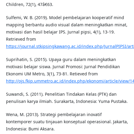
Children, 72(1), 47â€63.
Sulfemi, W. B. (2019). Model pembelajaran kooperatif mind
mapping berbantu audio visual dalam meningkatkan minat,
motivasi dan hasil belajar IPS. Jurnal pipsi, 4(1), 13-19.
Retrieved from
https://journal.stkipsingkawang.ac.id/index.php/JurnalPIPSI/art
Suprihatin, S. (2015). Upaya guru dalam meningkatkan
motivasi belajar siswa. Jurnal Promosi: Jurnal Pendidikan
Ekonomi UM Metro, 3(1), 73-81. Retieved from
http://ojs.fkip.ummetro.ac.id/index.php/ekonomi/article/view/1
Suwandi, S. (2011). Penelitian Tindakan Kelas (PTK) dan
penulisan karya ilmiah. Surakarta, Indonesia: Yuma Pustaka.
Wena, M. (2013). Strategi pembelajaran inovatif
kontemporer suatu tinjauan konseptual operasional. Jakarta,
Indonesia: Bumi Aksara.