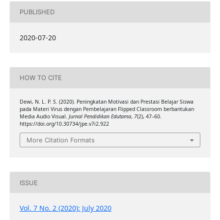
PUBLISHED
2020-07-20
HOW TO CITE
Dewi, N. L. P. S. (2020). Peningkatan Motivasi dan Prestasi Belajar Siswa
pada Materi Virus dengan Pembelajaran Flipped Classroom berbantukan
Media Audio Visual.
Jurnal Pendidikan Edutama
,
7
(2), 47–60.
https://doi.org/10.30734/jpe.v7i2.922
More Citation Formats
ISSUE
Vol. 7 No. 2 (2020): July 2020