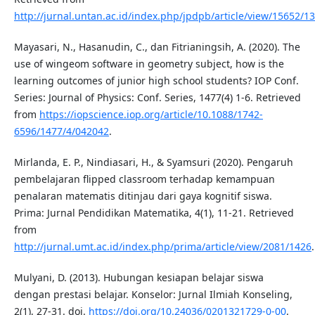
http://jurnal.untan.ac.id/index.php/jpdpb/article/view/15652/1
Mayasari, N., Hasanudin, C., dan Fitrianingsih, A. (2020). The
use of wingeom software in geometry subject, how is the
learning outcomes of junior high school students? IOP Conf.
Series: Journal of Physics: Conf. Series, 1477(4) 1-6. Retrieved
from
https://iopscience.iop.org/article/10.1088/1742-
6596/1477/4/042042
.
Mirlanda, E. P., Nindiasari, H., & Syamsuri (2020). Pengaruh
pembelajaran flipped classroom terhadap kemampuan
penalaran matematis ditinjau dari gaya kognitif siswa.
Prima: Jurnal Pendidikan Matematika, 4(1), 11-21. Retrieved
from
http://jurnal.umt.ac.id/index.php/prima/article/view/2081/1426
.
Mulyani, D. (2013). Hubungan kesiapan belajar siswa
dengan prestasi belajar. Konselor: Jurnal Ilmiah Konseling,
2(1), 27-31. doi.
https://doi.org/10.24036/0201321729-0-00
.