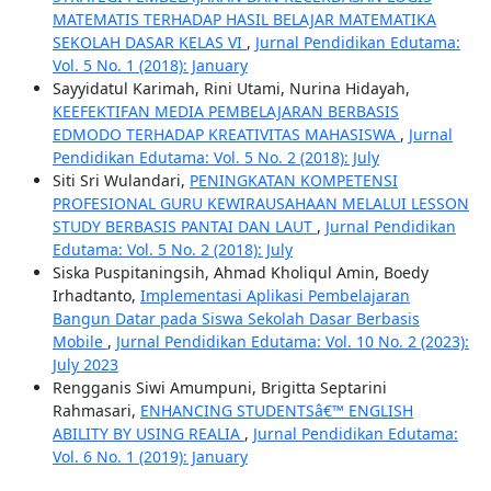
MATEMATIS TERHADAP HASIL BELAJAR MATEMATIKA
SEKOLAH DASAR KELAS VI
,
Jurnal Pendidikan Edutama:
Vol. 5 No. 1 (2018): January
Sayyidatul Karimah, Rini Utami, Nurina Hidayah,
KEEFEKTIFAN MEDIA PEMBELAJARAN BERBASIS
EDMODO TERHADAP KREATIVITAS MAHASISWA
,
Jurnal
Pendidikan Edutama: Vol. 5 No. 2 (2018): July
Siti Sri Wulandari,
PENINGKATAN KOMPETENSI
PROFESIONAL GURU KEWIRAUSAHAAN MELALUI LESSON
STUDY BERBASIS PANTAI DAN LAUT
,
Jurnal Pendidikan
Edutama: Vol. 5 No. 2 (2018): July
Siska Puspitaningsih, Ahmad Kholiqul Amin, Boedy
Irhadtanto,
Implementasi Aplikasi Pembelajaran
Bangun Datar pada Siswa Sekolah Dasar Berbasis
Mobile
,
Jurnal Pendidikan Edutama: Vol. 10 No. 2 (2023):
July 2023
Rengganis Siwi Amumpuni, Brigitta Septarini
Rahmasari,
ENHANCING STUDENTSâ€™ ENGLISH
ABILITY BY USING REALIA
,
Jurnal Pendidikan Edutama:
Vol. 6 No. 1 (2019): January