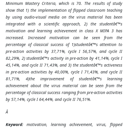
Minimum Mastery Criteria, which is 70. The results of study
show that 1) the implementation of flipped classroom teaching
by using audio-visual media on the virus material has been
integrated with a scientific approach, 2) the studentâ€™s
motivation and learning achievement in class X MIPA 3 has
increased. Increased motivation can be seen from the
percentage of classical success of 1)studentâ€™s attention to
pre-action activities by 37,71%, cycle I 56,57%, and cycle II
82,29%, 2) studentâ€™s activity in pre-action by 41,14%, cycle I
45,14%, and cycle II 71,43%, and 3) the studentâ€™s activeness
in pre-action activities by 40,00%, cycle I 71,43%, and cycle II
81,71%, 4)the improvement of studentâ€™s learning
achievement about the virus material can be seen from the
percentage of classical success ranging from pre-action activities
by 57,14%, cycle I 64,44%, and cycle II 76,51%.
Â
Keyword:
motivation, learning achievement, virus, flipped