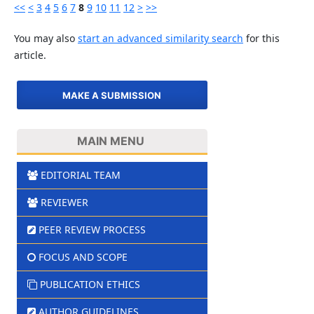
<<
<
3
4
5
6
7
8
9
10
11
12
>
>>
You may also
start an advanced similarity search
for this
article.
MAKE A SUBMISSION
MAIN MENU
EDITORIAL TEAM
REVIEWER
PEER REVIEW PROCESS
FOCUS AND SCOPE
PUBLICATION ETHICS
AUTHOR GUIDELINES