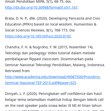
ilmiah Pendidikan MIPA, 5(1), 68-75. doi.
http://dx.doi.org/10.30998/formatif.v5i1.167
.
Brata, D. N. P., dkk. (2020). Developing Pancasila and Civic
Education (PPKn) based on local wisdom. Humanities &
Social Sciences Reviews, 8(1), 768-773. Doi
https://doi.org/10.18510/hssr.2020.8192
.
Chandra, F. H. & Nugroho, Y. W. (2015, November 14).
Teknologi dan pedagogy: Video tutorial dalam metode
pembelajaran flipped classroom. Diseminarkan pada
Seminar Nasional Teknologi Pendidikan, Malang, Indonesia.
Retrieved from
http://www.academia.edu/download/49087500/Prosiding-
Seminar-Nasional-TEP-2015.pdf#page=325
.
Diniyah, L. F. (2020). Peningkatan self confidence dan hasil
belajar tema selamatkan makhluk hidup dengan teknik call
on the next speaker pada siswa kelas VI MI Al-Iman tahun