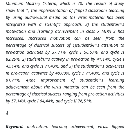
Minimum Mastery Criteria, which is 70. The results of study
show that 1) the implementation of flipped classroom teaching
by using audio-visual media on the virus material has been
integrated with a scientific approach, 2) the studentâ€™s
motivation and learning achievement in class X MIPA 3 has
increased. Increased motivation can be seen from the
percentage of classical success of 1)studentâ€™s attention to
pre-action activities by 37,71%, cycle I 56,57%, and cycle II
82,29%, 2) studentâ€™s activity in pre-action by 41,14%, cycle I
45,14%, and cycle II 71,43%, and 3) the studentâ€™s activeness
in pre-action activities by 40,00%, cycle I 71,43%, and cycle II
81,71%, 4)the improvement of studentâ€™s learning
achievement about the virus material can be seen from the
percentage of classical success ranging from pre-action activities
by 57,14%, cycle I 64,44%, and cycle II 76,51%.
Â
Keyword:
motivation, learning achievement, virus, flipped