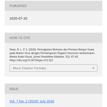
PUBLISHED
2020-07-20
HOW TO CITE
Dewi, N. L. P. S. (2020). Peningkatan Motivasi dan Prestasi Belajar Siswa
pada Materi Virus dengan Pembelajaran Flipped Classroom berbantukan
Media Audio Visual.
Jurnal Pendidikan Edutama
,
7
(2), 47–60.
https://doi.org/10.30734/jpe.v7i2.922
More Citation Formats
ISSUE
Vol. 7 No. 2 (2020): July 2020