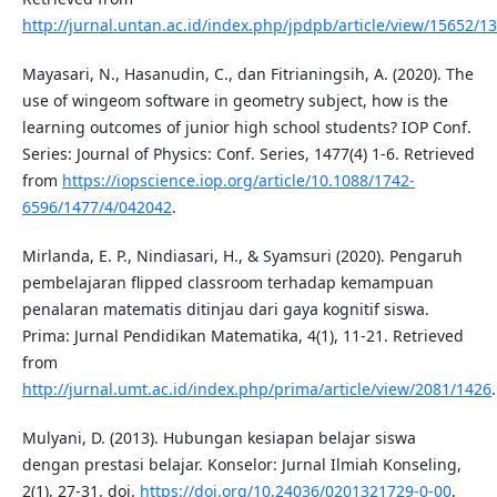
http://jurnal.untan.ac.id/index.php/jpdpb/article/view/15652/1
Mayasari, N., Hasanudin, C., dan Fitrianingsih, A. (2020). The
use of wingeom software in geometry subject, how is the
learning outcomes of junior high school students? IOP Conf.
Series: Journal of Physics: Conf. Series, 1477(4) 1-6. Retrieved
from
https://iopscience.iop.org/article/10.1088/1742-
6596/1477/4/042042
.
Mirlanda, E. P., Nindiasari, H., & Syamsuri (2020). Pengaruh
pembelajaran flipped classroom terhadap kemampuan
penalaran matematis ditinjau dari gaya kognitif siswa.
Prima: Jurnal Pendidikan Matematika, 4(1), 11-21. Retrieved
from
http://jurnal.umt.ac.id/index.php/prima/article/view/2081/1426
.
Mulyani, D. (2013). Hubungan kesiapan belajar siswa
dengan prestasi belajar. Konselor: Jurnal Ilmiah Konseling,
2(1), 27-31. doi.
https://doi.org/10.24036/0201321729-0-00
.