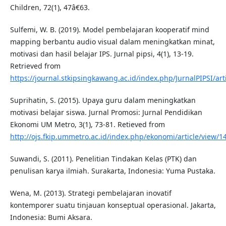
Children, 72(1), 47â€63.
Sulfemi, W. B. (2019). Model pembelajaran kooperatif mind
mapping berbantu audio visual dalam meningkatkan minat,
motivasi dan hasil belajar IPS. Jurnal pipsi, 4(1), 13-19.
Retrieved from
https://journal.stkipsingkawang.ac.id/index.php/JurnalPIPSI/art
Suprihatin, S. (2015). Upaya guru dalam meningkatkan
motivasi belajar siswa. Jurnal Promosi: Jurnal Pendidikan
Ekonomi UM Metro, 3(1), 73-81. Retieved from
http://ojs.fkip.ummetro.ac.id/index.php/ekonomi/article/view/1
Suwandi, S. (2011). Penelitian Tindakan Kelas (PTK) dan
penulisan karya ilmiah. Surakarta, Indonesia: Yuma Pustaka.
Wena, M. (2013). Strategi pembelajaran inovatif
kontemporer suatu tinjauan konseptual operasional. Jakarta,
Indonesia: Bumi Aksara.