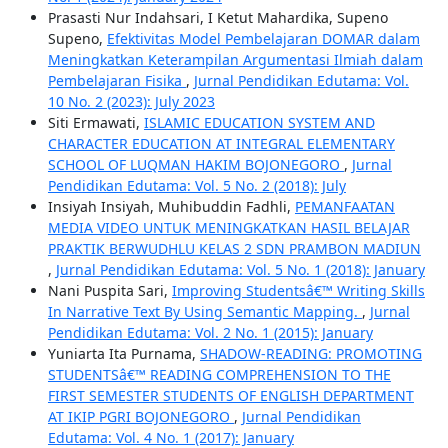
Prasasti Nur Indahsari, I Ketut Mahardika, Supeno
Supeno,
Efektivitas Model Pembelajaran DOMAR dalam
Meningkatkan Keterampilan Argumentasi Ilmiah dalam
Pembelajaran Fisika
,
Jurnal Pendidikan Edutama: Vol.
10 No. 2 (2023): July 2023
Siti Ermawati,
ISLAMIC EDUCATION SYSTEM AND
CHARACTER EDUCATION AT INTEGRAL ELEMENTARY
SCHOOL OF LUQMAN HAKIM BOJONEGORO
,
Jurnal
Pendidikan Edutama: Vol. 5 No. 2 (2018): July
Insiyah Insiyah, Muhibuddin Fadhli,
PEMANFAATAN
MEDIA VIDEO UNTUK MENINGKATKAN HASIL BELAJAR
PRAKTIK BERWUDHLU KELAS 2 SDN PRAMBON MADIUN
,
Jurnal Pendidikan Edutama: Vol. 5 No. 1 (2018): January
Nani Puspita Sari,
Improving Studentsâ€™ Writing Skills
In Narrative Text By Using Semantic Mapping.
,
Jurnal
Pendidikan Edutama: Vol. 2 No. 1 (2015): January
Yuniarta Ita Purnama,
SHADOW-READING: PROMOTING
STUDENTSâ€™ READING COMPREHENSION TO THE
FIRST SEMESTER STUDENTS OF ENGLISH DEPARTMENT
AT IKIP PGRI BOJONEGORO
,
Jurnal Pendidikan
Edutama: Vol. 4 No. 1 (2017): January