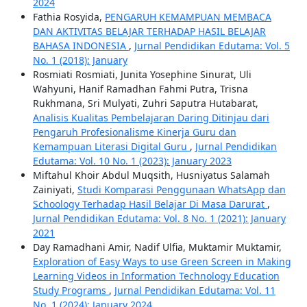
2024
Fathia Rosyida,
PENGARUH KEMAMPUAN MEMBACA
DAN AKTIVITAS BELAJAR TERHADAP HASIL BELAJAR
BAHASA INDONESIA
,
Jurnal Pendidikan Edutama: Vol. 5
No. 1 (2018): January
Rosmiati Rosmiati, Junita Yosephine Sinurat, Uli
Wahyuni, Hanif Ramadhan Fahmi Putra, Trisna
Rukhmana, Sri Mulyati, Zuhri Saputra Hutabarat,
Analisis Kualitas Pembelajaran Daring Ditinjau dari
Pengaruh Profesionalisme Kinerja Guru dan
Kemampuan Literasi Digital Guru
,
Jurnal Pendidikan
Edutama: Vol. 10 No. 1 (2023): January 2023
Miftahul Khoir Abdul Muqsith, Husniyatus Salamah
Zainiyati,
Studi Komparasi Penggunaan WhatsApp dan
Schoology Terhadap Hasil Belajar Di Masa Darurat
,
Jurnal Pendidikan Edutama: Vol. 8 No. 1 (2021): January
2021
Day Ramadhani Amir, Nadif Ulfia, Muktamir Muktamir,
Exploration of Easy Ways to use Green Screen in Making
Learning Videos in Information Technology Education
Study Programs
,
Jurnal Pendidikan Edutama: Vol. 11
No. 1 (2024): January 2024