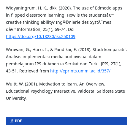
Widyaningrum, H. K., dkk. (2020). The use of Edmodo apps
in flipped classroom learning. How is the studentsâ€™
creative thinking ability? IngÃ©nierie des SystÃ¨mes
dâ€™Information, 25(1), 69-74. Doi
https://doi.org/10.18280/isi.250109
.
Wirawan, G., Hurri, I., & Pandikar, E. (2018). Studi komparatif:
Analisis implementasi media audiovisual dalam
pembelajaran IPS di Amerika Serikat dan Turki. JPIS, 27(1),
43-51. Retrieved from
http://eprints.ummi.ac.id/357/
.
Wuitt, W. (2001). Motivation to learn. An Overview.
Educational Psychology Interactive. Valdosta: Saldosta State
University.
PDF