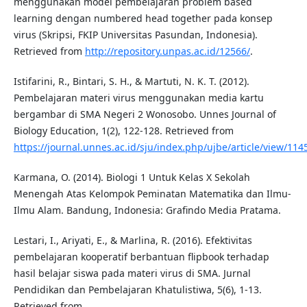
menggunakan model pembelajaran problem based
learning dengan numbered head together pada konsep
virus (Skripsi, FKIP Universitas Pasundan, Indonesia).
Retrieved from
http://repository.unpas.ac.id/12566/
.
Istifarini, R., Bintari, S. H., & Martuti, N. K. T. (2012).
Pembelajaran materi virus menggunakan media kartu
bergambar di SMA Negeri 2 Wonosobo. Unnes Journal of
Biology Education, 1(2), 122-128. Retrieved from
https://journal.unnes.ac.id/sju/index.php/ujbe/article/view/114
Karmana, O. (2014). Biologi 1 Untuk Kelas X Sekolah
Menengah Atas Kelompok Peminatan Matematika dan Ilmu-
Ilmu Alam. Bandung, Indonesia: Grafindo Media Pratama.
Lestari, I., Ariyati, E., & Marlina, R. (2016). Efektivitas
pembelajaran kooperatif berbantuan flipbook terhadap
hasil belajar siswa pada materi virus di SMA. Jurnal
Pendidikan dan Pembelajaran Khatulistiwa, 5(6), 1-13.
Retrieved from