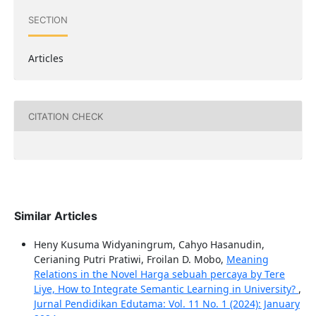
SECTION
Articles
CITATION CHECK
Similar Articles
Heny Kusuma Widyaningrum, Cahyo Hasanudin,
Cerianing Putri Pratiwi, Froilan D. Mobo,
Meaning
Relations in the Novel Harga sebuah percaya by Tere
Liye, How to Integrate Semantic Learning in University?
,
Jurnal Pendidikan Edutama: Vol. 11 No. 1 (2024): January