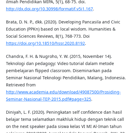
ilmiah Pendidikan MIPA, 5(1), 68-75. doi.
http://dx.doi.org/10.30998/formatif.v5i1.167
.
Brata, D. N. P., dkk. (2020). Developing Pancasila and Civic
Education (PPKn) based on local wisdom. Humanities &
Social Sciences Reviews, 8(1), 768-773. Doi
https://doi.org/10.18510/hssr.2020.8192
.
Chandra, F. H. & Nugroho, Y. W. (2015, November 14).
Teknologi dan pedagogy: Video tutorial dalam metode
pembelajaran flipped classroom. Diseminarkan pada
Seminar Nasional Teknologi Pendidikan, Malang, Indonesia.
Retrieved from
http://www.academia.edu/download/49087500/Prosiding-
Seminar-Nasional-TEP-2015.pdf#page=325
.
Diniyah, L. F. (2020). Peningkatan self confidence dan hasil
belajar tema selamatkan makhluk hidup dengan teknik call
on the next speaker pada siswa kelas VI MI Al-Iman tahun