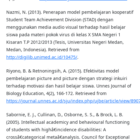
Nazmi, N. (2013). Penerapan model pembelajaran kooperatif
Student Team Achievement Division (STAD) dengan
menggunakan media audio visual terhadap hasil belajar
siswa pada materi pokok virus di kelas X SMA Negeri 1
Kisaran T.P 2012/2013 (Tesis, Universitas Negeri Medan,
Medan, Indonesia). Retrieved from
http://digilib.unimed.ac.id/10475/
.
Riyono, B. & Retnoningsih, A. (2015). Efektivitas model
pembelajaran picture and picture dengan strategi inkuiri
terhadap motivasi dan hasil belajar siswa. Unnes Journal of
Biology Education, 4(2), 166-172. Retrieved from
https://journal.unnes.ac.id/sju/index.php/ujbe/article/view/890
Sabornie, E. J., Cullinan, D., Osborne, S. S., & Brock, L. B.
(2005). Intellectual academicy and behavioural functioning
of students with highâ€incidence disabilities: A
crossâ€categorical metaâ€analysis. Council for Exceptional