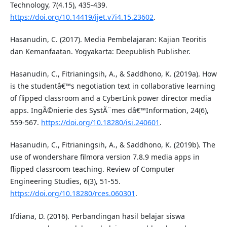
Technology, 7(4.15), 435-439.
https://doi.org/10.14419/ijet.v7i4.15.23602
.
Hasanudin, C. (2017). Media Pembelajaran: Kajian Teoritis
dan Kemanfaatan. Yogyakarta: Deepublish Publisher.
Hasanudin, C., Fitrianingsih, A., & Saddhono, K. (2019a). How
is the studentâ€™s negotiation text in collaborative learning
of flipped classroom and a CyberLink power director media
apps. IngÃ©nierie des SystÃ¨mes dâ€™Information, 24(6),
559-567.
https://doi.org/10.18280/isi.240601
.
Hasanudin, C., Fitrianingsih, A., & Saddhono, K. (2019b). The
use of wondershare filmora version 7.8.9 media apps in
flipped classroom teaching. Review of Computer
Engineering Studies, 6(3), 51-55.
https://doi.org/10.18280/rces.060301
.
Ifdiana, D. (2016). Perbandingan hasil belajar siswa