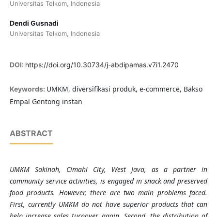
Universitas Telkom, Indonesia
Dendi Gusnadi
Universitas Telkom, Indonesia
DOI:
https://doi.org/10.30734/j-abdipamas.v7i1.2470
UMKM, diversifikasi produk, e-commerce, Bakso
Keywords:
Empal Gentong instan
ABSTRACT
UMK
M
Sakinah, C
i
mahi City, West Java, as a partner in
community service activities, is engaged in snack and preserved
food products. However, there are two main problems faced.
First, currently
UMKM
do not have superior products that can
help increase sales turnover again. Second, the distribution of