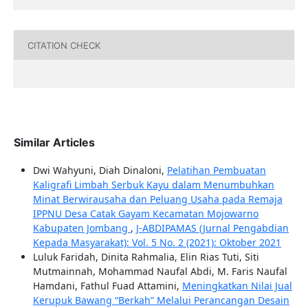
CITATION CHECK
Similar Articles
Dwi Wahyuni, Diah Dinaloni,
Pelatihan Pembuatan
Kaligrafi Limbah Serbuk Kayu dalam Menumbuhkan
Minat Berwirausaha dan Peluang Usaha pada Remaja
IPPNU Desa Catak Gayam Kecamatan Mojowarno
Kabupaten Jombang
,
J-ABDIPAMAS (Jurnal Pengabdian
Kepada Masyarakat): Vol. 5 No. 2 (2021): Oktober 2021
Luluk Faridah, Dinita Rahmalia, Elin Rias Tuti, Siti
Mutmainnah, Mohammad Naufal Abdi, M. Faris Naufal
Hamdani, Fathul Fuad Attamini,
Meningkatkan Nilai Jual
Kerupuk Bawang “Berkah” Melalui Perancangan Desain