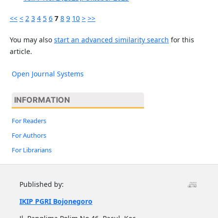
<<
<
2
3
4
5
6
7
8
9
10
>
>>
You may also
start an advanced similarity search
for this
article.
Open Journal Systems
INFORMATION
For Readers
For Authors
For Librarians
Published by:
IKIP PGRI Bojonegoro