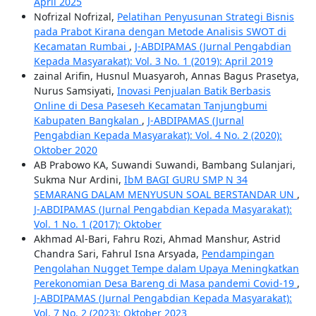
April 2025
Nofrizal Nofrizal,
Pelatihan Penyusunan Strategi Bisnis
pada Prabot Kirana dengan Metode Analisis SWOT di
Kecamatan Rumbai
,
J-ABDIPAMAS (Jurnal Pengabdian
Kepada Masyarakat): Vol. 3 No. 1 (2019): April 2019
zainal Arifin, Husnul Muasyaroh, Annas Bagus Prasetya,
Nurus Samsiyati,
Inovasi Penjualan Batik Berbasis
Online di Desa Paseseh Kecamatan Tanjungbumi
Kabupaten Bangkalan
,
J-ABDIPAMAS (Jurnal
Pengabdian Kepada Masyarakat): Vol. 4 No. 2 (2020):
Oktober 2020
AB Prabowo KA, Suwandi Suwandi, Bambang Sulanjari,
Sukma Nur Ardini,
IbM BAGI GURU SMP N 34
SEMARANG DALAM MENYUSUN SOAL BERSTANDAR UN
,
J-ABDIPAMAS (Jurnal Pengabdian Kepada Masyarakat):
Vol. 1 No. 1 (2017): Oktober
Akhmad Al-Bari, Fahru Rozi, Ahmad Manshur, Astrid
Chandra Sari, Fahrul Isna Arsyada,
Pendampingan
Pengolahan Nugget Tempe dalam Upaya Meningkatkan
Perekonomian Desa Bareng di Masa pandemi Covid-19
,
J-ABDIPAMAS (Jurnal Pengabdian Kepada Masyarakat):
Vol. 7 No. 2 (2023): Oktober 2023