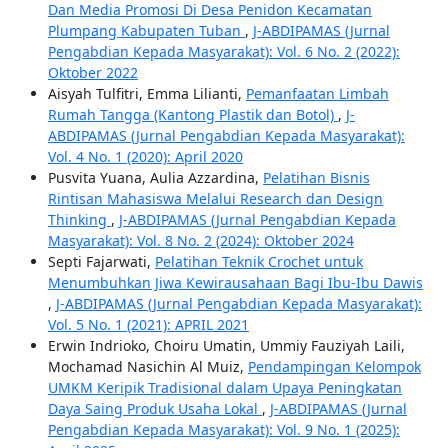
Dan Media Promosi Di Desa Penidon Kecamatan
Plumpang Kabupaten Tuban
,
J-ABDIPAMAS (Jurnal
Pengabdian Kepada Masyarakat): Vol. 6 No. 2 (2022):
Oktober 2022
Aisyah Tulfitri, Emma Lilianti,
Pemanfaatan Limbah
Rumah Tangga (Kantong Plastik dan Botol)
,
J-
ABDIPAMAS (Jurnal Pengabdian Kepada Masyarakat):
Vol. 4 No. 1 (2020): April 2020
Pusvita Yuana, Aulia Azzardina,
Pelatihan Bisnis
Rintisan Mahasiswa Melalui Research dan Design
Thinking
,
J-ABDIPAMAS (Jurnal Pengabdian Kepada
Masyarakat): Vol. 8 No. 2 (2024): Oktober 2024
Septi Fajarwati,
Pelatihan Teknik Crochet untuk
Menumbuhkan Jiwa Kewirausahaan Bagi Ibu-Ibu Dawis
,
J-ABDIPAMAS (Jurnal Pengabdian Kepada Masyarakat):
Vol. 5 No. 1 (2021): APRIL 2021
Erwin Indrioko, Choiru Umatin, Ummiy Fauziyah Laili,
Mochamad Nasichin Al Muiz,
Pendampingan Kelompok
UMKM Keripik Tradisional dalam Upaya Peningkatan
Daya Saing Produk Usaha Lokal
,
J-ABDIPAMAS (Jurnal
Pengabdian Kepada Masyarakat): Vol. 9 No. 1 (2025):