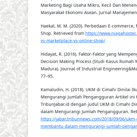
Marketing Bagi Usaha Mikro, Kecil Dan Menen
Masyarakat Ekonomi Asean. Jurnal Manajemen 
Haekal, M. M. (2020). Perbedaan E-commerce, 
Shop. Retrieved from
https://www.niagahoster
vs-marketplace-vs-online-shop/
Hidayat, R. (2016). Faktor-Faktor yang Mempe
Decision Making Process (Studi Kasus Rumah 
Madura). Journal of Industrial Engineering&M
77–95.
Kamaludin, H. (2018). UKM di Cimahi Dinilai 
Mengurangi Jumlah Pengangguran Artikel ini t
TribunJabar.id dengan judul UKM di Cimahi Di
dalam Mengurangi Jumlah Pengangguran. Ret
https://jabar.tribunnews.com/2018/09/06/ukm-di
membantu-dalam-mengurangi-jumlah-penga