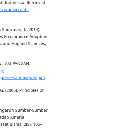
di Indonesia. Retrieved
s-ecommerce-di-
& Sudirman, I. (2014).
nces E-commerce Adoption
c and Applied Sciences,
ANITASI PANGAN.
ng-
ygiene-sanitasi-pangan
G. (2005). Principles of
 Pengaruh Sumber-Sumber
dap Kinerja
sat Bisnis, 2(8), 105–