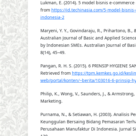
Lukman, E. (2014). 5 model bisnis e-commerce 
from
https://id.techinasia.com/5-model-bisni
indonesia-2
Maryeni, Y. Y., Govindaraju, R., Prihartono, B., 
Australian Journal of Basic and Applied Scie
by Indonesian SMEs. Australian Journal of Basi
8(14), 45–49.
Pangan, R. H. S. (2015). 6 PRINSIP HYGIENE S
Retrieved from
https://tpm.kemkes.go.id/kesli
web/portal/konten/~berita/103016-6-prinsip-h
Philip, K., Wong, V., Saunders, J., & Armstrong, 
Marketing.
Purnama, N., & Setiawan, H. (2003). Analisis
Keunggulan Bersaing Bidang Pemasaran Terha
Perusahaan Manufaktur Di Indonesia. Jurnal Sia