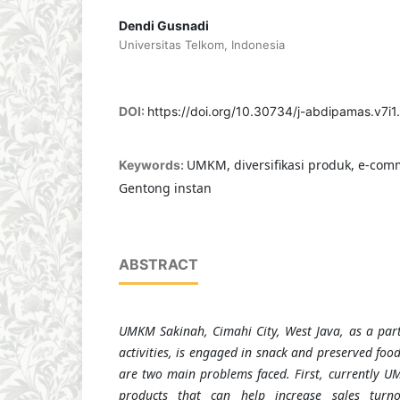
Dendi Gusnadi
Universitas Telkom, Indonesia
DOI:
https://doi.org/10.30734/j-abdipamas.v7i1
UMKM, diversifikasi produk, e-com
Keywords:
Gentong instan
ABSTRACT
UMK
M
Sakinah, C
i
mahi City, West Java, as a par
activities, is engaged in snack and preserved foo
are two main problems faced. First, currently
U
products that can help increase sales turn