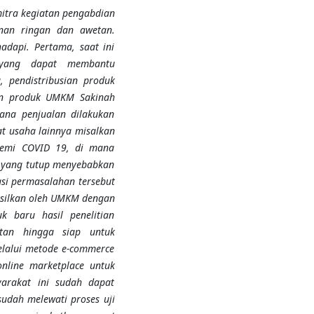
itra kegiatan pengabdian
nan ringan dan awetan.
dapi. Pertama, saat ini
yang dapat membantu
 pendistribusian produk
an produk UMKM Sakinah
ana penjualan dilakukan
t usaha lainnya misalkan
demi COVID 19, di mana
o yang tutup menyebabkan
asi permasalahan tersebut
asilkan oleh UMKM dengan
 baru hasil penelitian
tan hingga siap untuk
lalui metode e-commerce
nline marketplace untuk
arakat ini sudah dapat
udah melewati proses uji