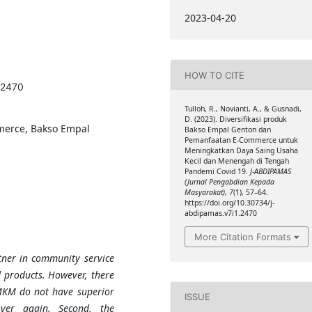
2023-04-20
HOW TO CITE
.2470
Tulloh, R., Novianti, A., & Gusnadi,
D. (2023). Diversifikasi produk
merce, Bakso Empal
Bakso Empal Genton dan
Pemanfaatan E-Commerce untuk
Meningkatkan Daya Saing Usaha
Kecil dan Menengah di Tengah
Pandemi Covid 19.
J-ABDIPAMAS
(Jurnal Pengabdian Kepada
Masyarakat)
,
7
(1), 57–64.
https://doi.org/10.30734/j-
abdipamas.v7i1.2470
More Citation Formats
tner in community service
d products. However, there
MKM
do not have superior
ISSUE
over again. Second, the