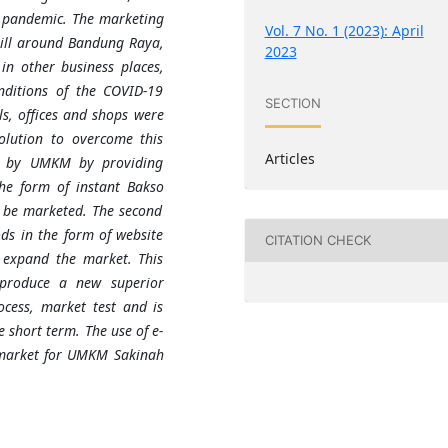
9 pandemic
.
The marketing
Vol. 7 No. 1 (2023): April
still around Bandung Raya,
2023
in other business places,
nditions of the COVID-19
SECTION
s, offices and shops were
solution to overcome this
Articles
ed by UMKM by providing
the form of instant
Bakso
o be marketed. The second
s in the form of website
CITATION CHECK
 expand the market. This
 produce a new superior
ocess, market test and is
e short term. The use of e-
market for
UMKM
Sakinah