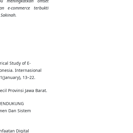
pu meningkatkan omset
atan
e-commerce
terbukti
Sakinah.
rical Study of E-
esia. Internasional
1(January), 13–22.
Kecil Provinsi Jawa Barat.
I PENDUKUNG
men Dan Sistem
nfaatan Digital