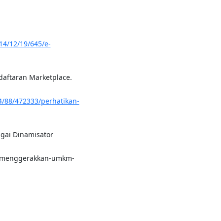
014/12/19/645/e-
ndaftaran Marketplace.
4/88/472333/perhatikan-
gai Dinamisator
/menggerakkan-umkm-
i