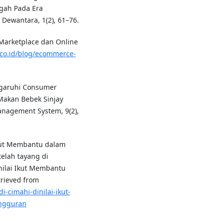
gah Pada Era
Dewantara, 1(2), 61–76.
Marketplace dan Online
.co.id/blog/ecommerce-
ngaruhi Consumer
Makan Bebek Sinjay
anagement System, 9(2),
Ikut Membantu dalam
elah tayang di
nilai Ikut Membantu
rieved from
-cimahi-dinilai-ikut-
ngguran