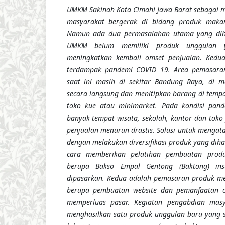
UMKM Sakinah Kota Cimahi Jawa Barat sebagai m
masyarakat bergerak di bidang produk maka
Namun ada dua permasalahan utama yang diha
UMKM belum memiliki produk unggulan 
meningkatkan kembali omset penjualan. Kedua,
terdampak pandemi COVID 19. Area pemasar
saat ini masih di sekitar Bandung Raya, di m
secara langsung dan menitipkan barang di tempa
toko kue atau minimarket. Pada kondisi pan
banyak tempat wisata, sekolah, kantor dan tok
penjualan menurun drastis. Solusi untuk mengat
dengan melakukan diversifikasi produk yang dih
cara memberikan pelatihan pembuatan produk
berupa Bakso Empal Gentong (Baktong) ins
dipasarkan. Kedua adalah pemasaran produk me
berupa pembuatan website dan pemanfaatan o
memperluas pasar. Kegiatan pengabdian masy
menghasilkan satu produk unggulan baru yang s