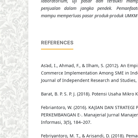
laboratorium, uji pasar dan terbukti mam
penjualan dalam jangka pendek. Pemanfa
mampu memperluas pasar produk-produk UMKM 
REFERENCES
As’ad, I., Ahmad, F., & Ilham, S. (2012). An Empi
Commerce Implementation Among SME in Indon
Journal of Independent Research and Studies, 
Barat, B. P. S. P. J. (2018). Potensi Usaha Mikro 
Febriantoro, W. (2016). KAJIAN DAN STRATEG
PERKEMBANGAN E-. Manajerial Jurnal Manaje
Informasi, 3(5), 184–207.
Febriyantoro, M. T., & Arisandi, D. (2018). Pema