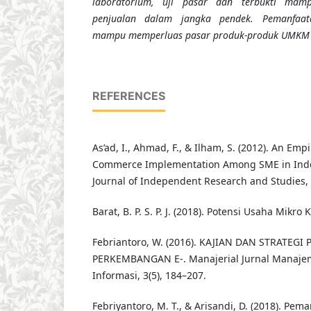
laboratorium, uji pasar dan terbukti mam
penjualan dalam jangka pendek. Pemanfa
mampu memperluas pasar produk-produk UMKM 
REFERENCES
As’ad, I., Ahmad, F., & Ilham, S. (2012). An Empi
Commerce Implementation Among SME in Indon
Journal of Independent Research and Studies, 
Barat, B. P. S. P. J. (2018). Potensi Usaha Mikro 
Febriantoro, W. (2016). KAJIAN DAN STRATEG
PERKEMBANGAN E-. Manajerial Jurnal Manaje
Informasi, 3(5), 184–207.
Febriyantoro, M. T., & Arisandi, D. (2018). Pema