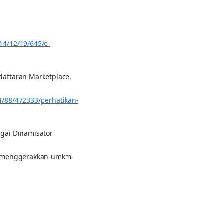
014/12/19/645/e-
ndaftaran Marketplace.
4/88/472333/perhatikan-
gai Dinamisator
/menggerakkan-umkm-
i