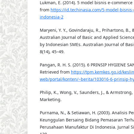
Lukman, E. (2014). 5 model bisnis e-commerce 
from
https://id.techinasia.com/5-model-bisni
indonesia-2
Maryeni, Y. Y., Govindaraju, R., Prihartono, B., 
Australian Journal of Basic and Applied Scie
by Indonesian SMEs. Australian Journal of Basi
8(14), 45–49.
Pangan, R. H. S. (2015). 6 PRINSIP HYGIENE S
Retrieved from
https://tpm.kemkes.go.id/kesli
web/portal/konten/~berita/103016-6-prinsip-h
Philip, K., Wong, V., Saunders, J., & Armstrong, 
Marketing.
Purnama, N., & Setiawan, H. (2003). Analisis
Keunggulan Bersaing Bidang Pemasaran Terha
Perusahaan Manufaktur Di Indonesia. Jurnal Sia