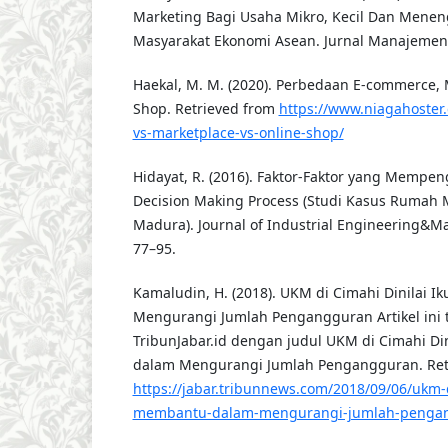
Marketing Bagi Usaha Mikro, Kecil Dan Menen
Masyarakat Ekonomi Asean. Jurnal Manajemen 
Haekal, M. M. (2020). Perbedaan E-commerce, 
Shop. Retrieved from
https://www.niagahoster
vs-marketplace-vs-online-shop/
Hidayat, R. (2016). Faktor-Faktor yang Mempe
Decision Making Process (Studi Kasus Rumah 
Madura). Journal of Industrial Engineering&M
77–95.
Kamaludin, H. (2018). UKM di Cimahi Dinilai 
Mengurangi Jumlah Pengangguran Artikel ini t
TribunJabar.id dengan judul UKM di Cimahi Di
dalam Mengurangi Jumlah Pengangguran. Ret
https://jabar.tribunnews.com/2018/09/06/ukm-di
membantu-dalam-mengurangi-jumlah-penga