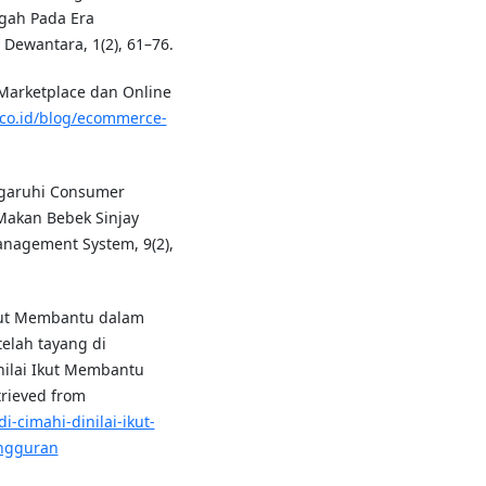
gah Pada Era
Dewantara, 1(2), 61–76.
Marketplace dan Online
.co.id/blog/ecommerce-
ngaruhi Consumer
Makan Bebek Sinjay
anagement System, 9(2),
Ikut Membantu dalam
elah tayang di
nilai Ikut Membantu
rieved from
-cimahi-dinilai-ikut-
ngguran