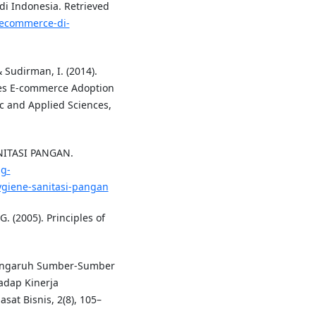
di Indonesia. Retrieved
s-ecommerce-di-
& Sudirman, I. (2014).
nces E-commerce Adoption
c and Applied Sciences,
ANITASI PANGAN.
ng-
ygiene-sanitasi-pangan
G. (2005). Principles of
 Pengaruh Sumber-Sumber
dap Kinerja
sat Bisnis, 2(8), 105–