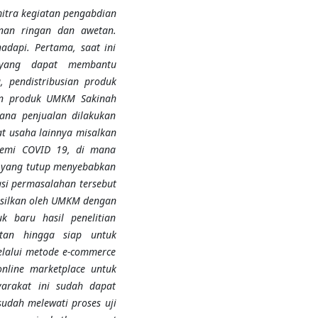
itra kegiatan pengabdian
nan ringan dan awetan.
dapi. Pertama, saat ini
yang dapat membantu
 pendistribusian produk
an produk UMKM Sakinah
ana penjualan dilakukan
t usaha lainnya misalkan
demi COVID 19, di mana
o yang tutup menyebabkan
asi permasalahan tersebut
asilkan oleh UMKM dengan
 baru hasil penelitian
tan hingga siap untuk
lalui metode e-commerce
nline marketplace untuk
arakat ini sudah dapat
udah melewati proses uji