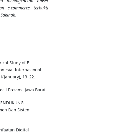
pu meningkatkan omset
atan
e-commerce
terbukti
Sakinah.
rical Study of E-
esia. Internasional
1(January), 13–22.
Kecil Provinsi Jawa Barat.
I PENDUKUNG
men Dan Sistem
nfaatan Digital