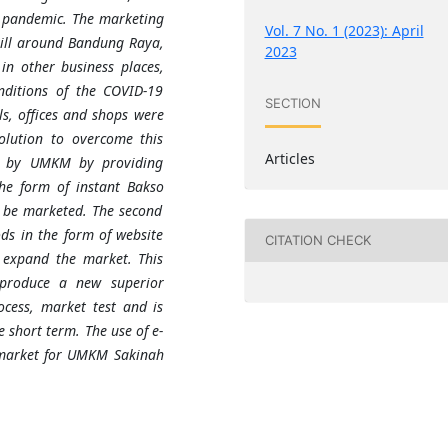
9 pandemic
.
The marketing
Vol. 7 No. 1 (2023): April
still around Bandung Raya,
2023
in other business places,
nditions of the COVID-19
SECTION
s, offices and shops were
solution to overcome this
Articles
ed by UMKM by providing
the form of instant
Bakso
o be marketed. The second
s in the form of website
CITATION CHECK
 expand the market. This
 produce a new superior
ocess, market test and is
e short term. The use of e-
market for
UMKM
Sakinah