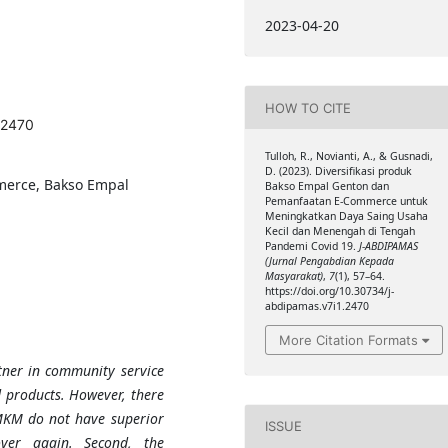
2023-04-20
HOW TO CITE
.2470
Tulloh, R., Novianti, A., & Gusnadi,
D. (2023). Diversifikasi produk
merce, Bakso Empal
Bakso Empal Genton dan
Pemanfaatan E-Commerce untuk
Meningkatkan Daya Saing Usaha
Kecil dan Menengah di Tengah
Pandemi Covid 19.
J-ABDIPAMAS
(Jurnal Pengabdian Kepada
Masyarakat)
,
7
(1), 57–64.
https://doi.org/10.30734/j-
abdipamas.v7i1.2470
More Citation Formats
tner in community service
d products. However, there
MKM
do not have superior
ISSUE
over again. Second, the