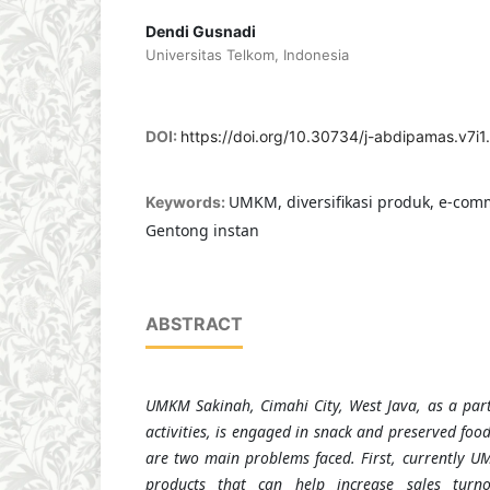
Dendi Gusnadi
Universitas Telkom, Indonesia
DOI:
https://doi.org/10.30734/j-abdipamas.v7i1
UMKM, diversifikasi produk, e-com
Keywords:
Gentong instan
ABSTRACT
UMK
M
Sakinah, C
i
mahi City, West Java, as a par
activities, is engaged in snack and preserved foo
are two main problems faced. First, currently
U
products that can help increase sales turn