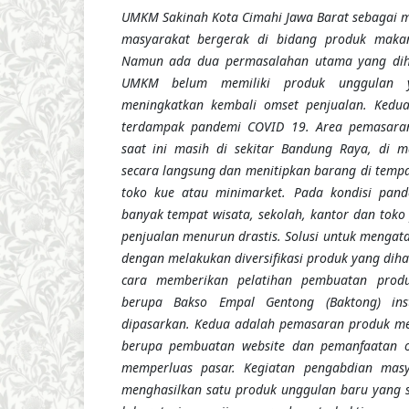
UMKM Sakinah Kota Cimahi Jawa Barat sebagai m
masyarakat bergerak di bidang produk maka
Namun ada dua permasalahan utama yang diha
UMKM belum memiliki produk unggulan 
meningkatkan kembali omset penjualan. Kedua,
terdampak pandemi COVID 19. Area pemasar
saat ini masih di sekitar Bandung Raya, di m
secara langsung dan menitipkan barang di tempa
toko kue atau minimarket. Pada kondisi pan
banyak tempat wisata, sekolah, kantor dan tok
penjualan menurun drastis. Solusi untuk mengat
dengan melakukan diversifikasi produk yang dih
cara memberikan pelatihan pembuatan produk
berupa Bakso Empal Gentong (Baktong) ins
dipasarkan. Kedua adalah pemasaran produk me
berupa pembuatan website dan pemanfaatan o
memperluas pasar. Kegiatan pengabdian masy
menghasilkan satu produk unggulan baru yang s