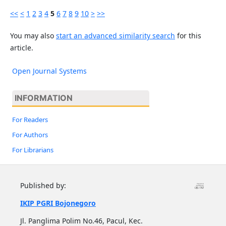
<<
<
1
2
3
4
5
6
7
8
9
10
>
>>
You may also
start an advanced similarity search
for this
article.
Open Journal Systems
INFORMATION
For Readers
For Authors
For Librarians
Published by:
IKIP PGRI Bojonegoro
Jl. Panglima Polim No.46, Pacul, Kec.