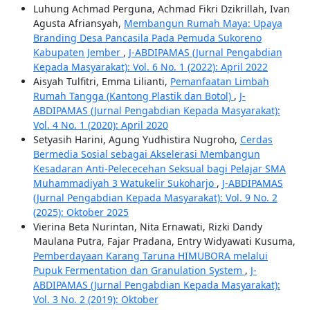
Luhung Achmad Perguna, Achmad Fikri Dzikrillah, Ivan
Agusta Afriansyah,
Membangun Rumah Maya: Upaya
Branding Desa Pancasila Pada Pemuda Sukoreno
Kabupaten Jember
,
J-ABDIPAMAS (Jurnal Pengabdian
Kepada Masyarakat): Vol. 6 No. 1 (2022): April 2022
Aisyah Tulfitri, Emma Lilianti,
Pemanfaatan Limbah
Rumah Tangga (Kantong Plastik dan Botol)
,
J-
ABDIPAMAS (Jurnal Pengabdian Kepada Masyarakat):
Vol. 4 No. 1 (2020): April 2020
Setyasih Harini, Agung Yudhistira Nugroho,
Cerdas
Bermedia Sosial sebagai Akselerasi Membangun
Kesadaran Anti-Pelececehan Seksual bagi Pelajar SMA
Muhammadiyah 3 Watukelir Sukoharjo
,
J-ABDIPAMAS
(Jurnal Pengabdian Kepada Masyarakat): Vol. 9 No. 2
(2025): Oktober 2025
Vierina Beta Nurintan, Nita Ernawati, Rizki Dandy
Maulana Putra, Fajar Pradana, Entry Widyawati Kusuma,
Pemberdayaan Karang Taruna HIMUBORA melalui
Pupuk Fermentation dan Granulation System
,
J-
ABDIPAMAS (Jurnal Pengabdian Kepada Masyarakat):
Vol. 3 No. 2 (2019): Oktober