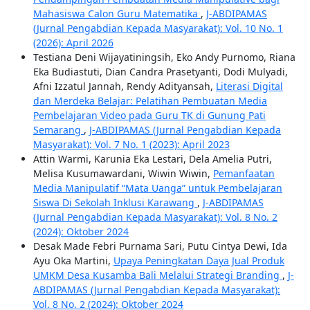
Mahasiswa Calon Guru Matematika
,
J-ABDIPAMAS
(Jurnal Pengabdian Kepada Masyarakat): Vol. 10 No. 1
(2026): April 2026
Testiana Deni Wijayatiningsih, Eko Andy Purnomo, Riana
Eka Budiastuti, Dian Candra Prasetyanti, Dodi Mulyadi,
Afni Izzatul Jannah, Rendy Adityansah,
Literasi Digital
dan Merdeka Belajar: Pelatihan Pembuatan Media
Pembelajaran Video pada Guru TK di Gunung Pati
Semarang
,
J-ABDIPAMAS (Jurnal Pengabdian Kepada
Masyarakat): Vol. 7 No. 1 (2023): April 2023
Attin Warmi, Karunia Eka Lestari, Dela Amelia Putri,
Melisa Kusumawardani, Wiwin Wiwin,
Pemanfaatan
Media Manipulatif “Mata Uanga” untuk Pembelajaran
Siswa Di Sekolah Inklusi Karawang
,
J-ABDIPAMAS
(Jurnal Pengabdian Kepada Masyarakat): Vol. 8 No. 2
(2024): Oktober 2024
Desak Made Febri Purnama Sari, Putu Cintya Dewi, Ida
Ayu Oka Martini,
Upaya Peningkatan Daya Jual Produk
UMKM Desa Kusamba Bali Melalui Strategi Branding
,
J-
ABDIPAMAS (Jurnal Pengabdian Kepada Masyarakat):
Vol. 8 No. 2 (2024): Oktober 2024