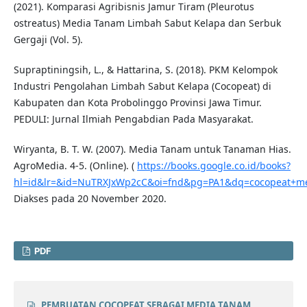
(2021). Komparasi Agribisnis Jamur Tiram (Pleurotus
ostreatus) Media Tanam Limbah Sabut Kelapa dan Serbuk
Gergaji (Vol. 5).
Supraptiningsih, L., & Hattarina, S. (2018). PKM Kelompok
Industri Pengolahan Limbah Sabut Kelapa (Cocopeat) di
Kabupaten dan Kota Probolinggo Provinsi Jawa Timur.
PEDULI: Jurnal Ilmiah Pengabdian Pada Masyarakat.
Wiryanta, B. T. W. (2007). Media Tanam untuk Tanaman Hias.
AgroMedia. 4-5. (Online). (
https://books.google.co.id/books?
hl=id&lr=&id=NuTRXJxWp2cC&oi=fnd&pg=PA1&dq=cocopeat+me
Diakses pada 20 November 2020.
PDF
PEMBUATAN COCOPEAT SEBAGAI MEDIA TANAM