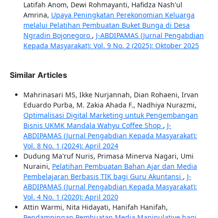
Latifah Anom, Dewi Rohmayanti, Hafidza Nash'ul
Amrina,
Upaya Peningkatan Perekonomian Keluarga
melalui Pelatihan Pembuatan Buket Bunga di Desa
Ngradin Bojonegoro
,
J-ABDIPAMAS (Jurnal Pengabdian
Kepada Masyarakat): Vol. 9 No. 2 (2025): Oktober 2025
Similar Articles
Mahrinasari MS, Ikke Nurjannah, Dian Rohaeni, Irvan
Eduardo Purba, M. Zakia Ahada F., Nadhiya Nurazmi,
Optimalisasi Digital Marketing untuk Pengembangan
Bisnis UKMK Mandala Wahyu Coffee Shop
,
J-
ABDIPAMAS (Jurnal Pengabdian Kepada Masyarakat):
Vol. 8 No. 1 (2024): April 2024
Dudung Ma'ruf Nuris, Primasa Minerva Nagari, Umi
Nuraini,
Pelatihan Pembuatan Bahan Ajar dan Media
Pembelajaran Berbasis TIK bagi Guru Akuntansi
,
J-
ABDIPAMAS (Jurnal Pengabdian Kepada Masyarakat):
Vol. 4 No. 1 (2020): April 2020
Attin Warmi, Nita Hidayati, Hanifah Hanifah,
Pendampingan Pembuatan Media Manipulative bagi