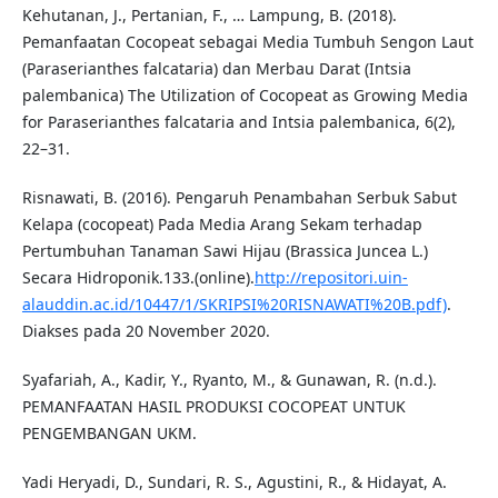
Kehutanan, J., Pertanian, F., … Lampung, B. (2018).
Pemanfaatan Cocopeat sebagai Media Tumbuh Sengon Laut
(Paraserianthes falcataria) dan Merbau Darat (Intsia
palembanica) The Utilization of Cocopeat as Growing Media
for Paraserianthes falcataria and Intsia palembanica, 6(2),
22–31.
Risnawati, B. (2016). Pengaruh Penambahan Serbuk Sabut
Kelapa (cocopeat) Pada Media Arang Sekam terhadap
Pertumbuhan Tanaman Sawi Hijau (Brassica Juncea L.)
Secara Hidroponik.133.(online).
http://repositori.uin-
alauddin.ac.id/10447/1/SKRIPSI%20RISNAWATI%20B.pdf)
.
Diakses pada 20 November 2020.
Syafariah, A., Kadir, Y., Ryanto, M., & Gunawan, R. (n.d.).
PEMANFAATAN HASIL PRODUKSI COCOPEAT UNTUK
PENGEMBANGAN UKM.
Yadi Heryadi, D., Sundari, R. S., Agustini, R., & Hidayat, A.