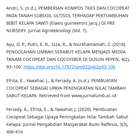
Andri, S. (n.d.). PEMBERIAN KOMPOS TKKS DAN COCOPEAT
PADA TANAH SUBSOIL ULTISOL TERHADAP PERTUMBUHAN
BIBIT KELAPA SAWIT (Elaeis guineensis Jacq.) DI PRE
NURSERY. Jurnal Agroteknologi (Vol. 7).
Ayu, D. P., Putri, E. R., Izza, R., & Nurkhamamah, Z. (2018).
PENGOLAHAN LIMBAH SERABUT KELAPA MENJADI MEDIA
TANAM COCOPEAT DAN COCOFIBER DI DUSUN PEPEN, 4(2),
93–100.
https://doi.org/10.17977/um032v4i2p93-100
Efrita, E., Yawahar, J., & Feriady, A. (n.d.). PEMBUATAN
COCOPEAT SEBAGAI UPAYA PENINGKATAN NILAI TAMBAH
SABUT KELAPA. Retrieved from www.jurnalumb.ac.id
Feriady, A., Efrita, E., & Yawahar, J. (2020). Pembuatan
Cocopeat Sebagai Upaya Peningkatan Nilai Tambah Sabut
Kelapa. Jurnal Pengabdian Masyarakat Bumi Raflesia, 3(3),
406-416