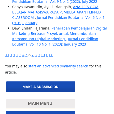
Pendidikan Edutama: Vol. 9 No. 2 (2022): July 2022
Cahyo Hasanudin, Ayu Fitrianigsih,
ANALISIS GAYA
BELAJAR MAHASISWA PADA PEMBELAJARAN FLIPPED
CLASSROOM
,
Jurnal Pendidikan Edutama: Vol. 6 No. 1
(2019): January
Dewi Endah Fajariana,
Penerapan Pembelajaran Digital
Marketing Berbasis Proyek untuk Menumbuhkan
Kemampuan Digital Marketing
,
Jurnal Pendidikan
Edutama: Vol. 10 No. 1 (2023): January 2023
<<
<
1
2
3
4
5
6
7
8
9
10
>
>>
You may also
start an advanced similarity search
for this
article.
MAKE A SUBMISSION
MAIN MENU