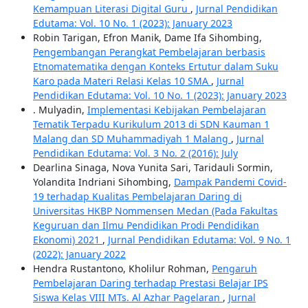
Kemampuan Literasi Digital Guru
,
Jurnal Pendidikan
Edutama: Vol. 10 No. 1 (2023): January 2023
Robin Tarigan, Efron Manik, Dame Ifa Sihombing,
Pengembangan Perangkat Pembelajaran berbasis
Etnomatematika dengan Konteks Ertutur dalam Suku
Karo pada Materi Relasi Kelas 10 SMA
,
Jurnal
Pendidikan Edutama: Vol. 10 No. 1 (2023): January 2023
. Mulyadin,
Implementasi Kebijakan Pembelajaran
Tematik Terpadu Kurikulum 2013 di SDN Kauman 1
Malang dan SD Muhammadiyah 1 Malang
,
Jurnal
Pendidikan Edutama: Vol. 3 No. 2 (2016): July
Dearlina Sinaga, Nova Yunita Sari, Taridauli Sormin,
Yolandita Indriani Sihombing,
Dampak Pandemi Covid-
19 terhadap Kualitas Pembelajaran Daring di
Universitas HKBP Nommensen Medan (Pada Fakultas
Keguruan dan Ilmu Pendidikan Prodi Pendidikan
Ekonomi) 2021
,
Jurnal Pendidikan Edutama: Vol. 9 No. 1
(2022): January 2022
Hendra Rustantono, Kholilur Rohman,
Pengaruh
Pembelajaran Daring terhadap Prestasi Belajar IPS
Siswa Kelas VIII MTs. Al Azhar Pagelaran
,
Jurnal