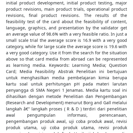
initial product development, initial product testing, major
product revisions, main product trials, operational product
revisions, final product revisions. The results of the
feasibility test of the card about the feasibility of content,
language, graphics, and presentation by the validator get
an average value of 98.6% with a very feasible ratio. In just a
small scale trial the average score is 16.9 with a very good
category, while for large scale the average score is 19.6 with
a very good category. Use it from the search for the situation
above so that card media from abroad can be represented
as learning media. Keywords: Learning Media; Question
Card; Media Feasibility Abstrak Penelitian ini bertujuan
untuk menghasilkan media pembelajaran kimia berupa
kartu soal untuk perhitungan pH pada materi larutan
penyangga di SMA Negeri 1 Jenamas. Media kartu soal ini
dihasilkan dengan metode Penelitian dan Pengembangan
(Research and Development) menurut Borg and Gall melalui
langkah â€“ langkah proses ( R & D ) terdiri dari penelitian
awal pengumpulan informasi, perencanaan,
pengembangan produk awal, uji coba produk awal, revisi
produk utama, uji coba produk utama, revisi produk