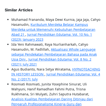
Similar Articles
Muhamad Frananda, Maya Dewi Kurnia, Jaja Jaja, Cahyo
Hasanudin,
Kurikulum Merdeka Belajar Kampus
Merdeka untuk Memenuhi Kebutuhan Pembelajaran
Abad 21
,
Jurnal Pendidikan Edutama: Vol. 10 No. 1
(2023): January 2023
Ida Yeni Rahmawati, Raya Nurlianharkah, Cahyo
Hasanudin, M. Fadlillah,
Aktualisasi Whole Language
sebagai Pendekatan Pembelajaran Bahasa pada Anak
Usia Dini
,
Jurnal Pendidikan Edutama: Vol. 8 No. 2
(2021): July 2021
Agus Budianto, Nara Setya Wiratama,
HYPNOTEACHING
IN HISTORY LESSON
,
Jurnal Pendidikan Edutama: Vol. 4
No. 2 (2017): July
Rosmiati Rosmiati, Junita Yosephine Sinurat, Uli
Wahyuni, Hanif Ramadhan Fahmi Putra, Trisna
Rukhmana, Sri Mulyati, Zuhri Saputra Hutabarat,
Analisis Kualitas Pembelajaran Daring Ditinjau dari
Pengaruh Profesionalisme Kinerja Guru dan