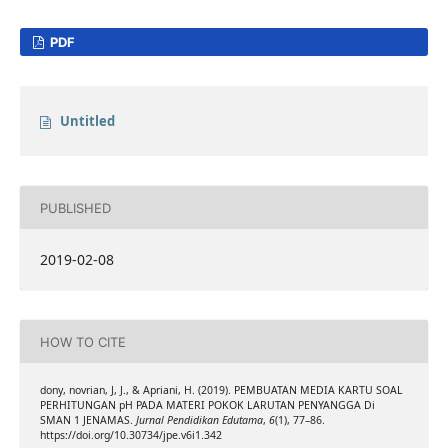
PDF
Untitled
PUBLISHED
2019-02-08
HOW TO CITE
dony, novrian, J, J., & Apriani, H. (2019). PEMBUATAN MEDIA KARTU SOAL
PERHITUNGAN pH PADA MATERI POKOK LARUTAN PENYANGGA Di
SMAN 1 JENAMAS.
Jurnal Pendidikan Edutama
,
6
(1), 77–86.
https://doi.org/10.30734/jpe.v6i1.342