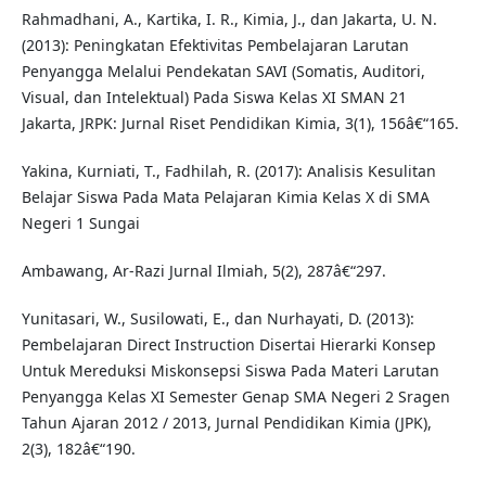
Rahmadhani, A., Kartika, I. R., Kimia, J., dan Jakarta, U. N.
(2013): Peningkatan Efektivitas Pembelajaran Larutan
Penyangga Melalui Pendekatan SAVI (Somatis, Auditori,
Visual, dan Intelektual) Pada Siswa Kelas XI SMAN 21
Jakarta, JRPK: Jurnal Riset Pendidikan Kimia, 3(1), 156â€“165.
Yakina, Kurniati, T., Fadhilah, R. (2017): Analisis Kesulitan
Belajar Siswa Pada Mata Pelajaran Kimia Kelas X di SMA
Negeri 1 Sungai
Ambawang, Ar-Razi Jurnal Ilmiah, 5(2), 287â€“297.
Yunitasari, W., Susilowati, E., dan Nurhayati, D. (2013):
Pembelajaran Direct Instruction Disertai Hierarki Konsep
Untuk Mereduksi Miskonsepsi Siswa Pada Materi Larutan
Penyangga Kelas XI Semester Genap SMA Negeri 2 Sragen
Tahun Ajaran 2012 / 2013, Jurnal Pendidikan Kimia (JPK),
2(3), 182â€“190.