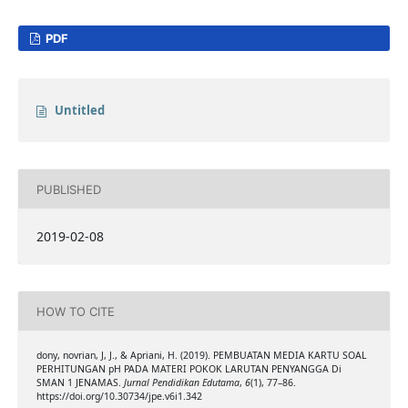
PDF
Untitled
PUBLISHED
2019-02-08
HOW TO CITE
dony, novrian, J, J., & Apriani, H. (2019). PEMBUATAN MEDIA KARTU SOAL
PERHITUNGAN pH PADA MATERI POKOK LARUTAN PENYANGGA Di
SMAN 1 JENAMAS.
Jurnal Pendidikan Edutama
,
6
(1), 77–86.
https://doi.org/10.30734/jpe.v6i1.342