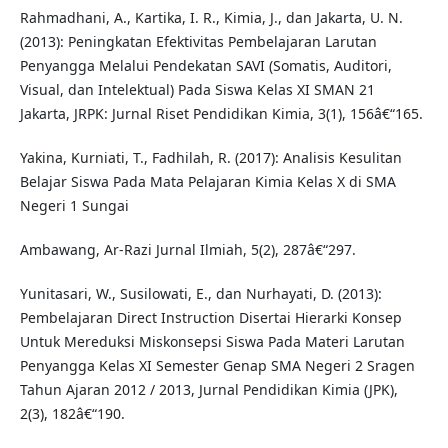
Rahmadhani, A., Kartika, I. R., Kimia, J., dan Jakarta, U. N.
(2013): Peningkatan Efektivitas Pembelajaran Larutan
Penyangga Melalui Pendekatan SAVI (Somatis, Auditori,
Visual, dan Intelektual) Pada Siswa Kelas XI SMAN 21
Jakarta, JRPK: Jurnal Riset Pendidikan Kimia, 3(1), 156â€“165.
Yakina, Kurniati, T., Fadhilah, R. (2017): Analisis Kesulitan
Belajar Siswa Pada Mata Pelajaran Kimia Kelas X di SMA
Negeri 1 Sungai
Ambawang, Ar-Razi Jurnal Ilmiah, 5(2), 287â€“297.
Yunitasari, W., Susilowati, E., dan Nurhayati, D. (2013):
Pembelajaran Direct Instruction Disertai Hierarki Konsep
Untuk Mereduksi Miskonsepsi Siswa Pada Materi Larutan
Penyangga Kelas XI Semester Genap SMA Negeri 2 Sragen
Tahun Ajaran 2012 / 2013, Jurnal Pendidikan Kimia (JPK),
2(3), 182â€“190.