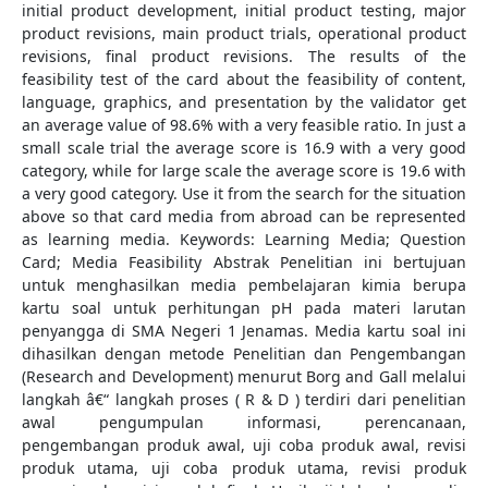
initial product development, initial product testing, major
product revisions, main product trials, operational product
revisions, final product revisions. The results of the
feasibility test of the card about the feasibility of content,
language, graphics, and presentation by the validator get
an average value of 98.6% with a very feasible ratio. In just a
small scale trial the average score is 16.9 with a very good
category, while for large scale the average score is 19.6 with
a very good category. Use it from the search for the situation
above so that card media from abroad can be represented
as learning media. Keywords: Learning Media; Question
Card; Media Feasibility Abstrak Penelitian ini bertujuan
untuk menghasilkan media pembelajaran kimia berupa
kartu soal untuk perhitungan pH pada materi larutan
penyangga di SMA Negeri 1 Jenamas. Media kartu soal ini
dihasilkan dengan metode Penelitian dan Pengembangan
(Research and Development) menurut Borg and Gall melalui
langkah â€“ langkah proses ( R & D ) terdiri dari penelitian
awal pengumpulan informasi, perencanaan,
pengembangan produk awal, uji coba produk awal, revisi
produk utama, uji coba produk utama, revisi produk