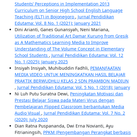
Students’ Perceptions in Implementation 2013
Curriculum on Senior High School English Language
Teaching (ELT) in Bojonegoro
,
Jurnal Pendidikan
Edutama: Vol. 8 No. 1 (2021): January 2021
Dini Arianti, Ganes Gunansyah, Neni Mariana,
Utilization of Traditional Art Damar Kurung from Gresik
as A Mathematics Learning Media to Improve
Understanding of The Volume Concept in Elementary
School Students
,
Jurnal Pendidikan Edutama: Vol. 12
No. 1 (2025): January 2025
Insiyah Insiyah, Muhibuddin Fadhli,
PEMANFAATAN
MEDIA VIDEO UNTUK MENINGKATKAN HASIL BELAJAR
PRAKTIK BERWUDHLU KELAS 2 SDN PRAMBON MADIUN
,
Jurnal Pendidikan Edutama: Vol. 5 No. 1 (2018): January
Ni Luh Putu Suratna Dewi,
Peningkatan Motivasi dan
Prestasi Belajar Siswa pada Materi Virus dengan
Pembelajaran Flipped Classroom berbantukan Media
Audio Visual
,
Jurnal Pendidikan Edutama: Vol. 7 No. 2
(2020): July 2020
Dian Ratna Puspananda, Dwi Erna Novianti, Ayu
Fitrianingsih,
PPKM (Pengembangan Perangkat berbasis