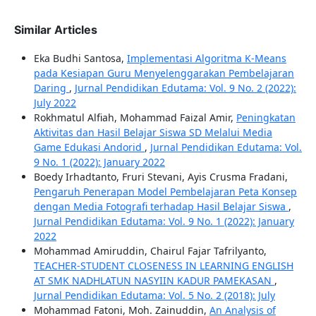
Similar Articles
Eka Budhi Santosa,
Implementasi Algoritma K-Means
pada Kesiapan Guru Menyelenggarakan Pembelajaran
Daring
,
Jurnal Pendidikan Edutama: Vol. 9 No. 2 (2022):
July 2022
Rokhmatul Alfiah, Mohammad Faizal Amir,
Peningkatan
Aktivitas dan Hasil Belajar Siswa SD Melalui Media
Game Edukasi Andorid
,
Jurnal Pendidikan Edutama: Vol.
9 No. 1 (2022): January 2022
Boedy Irhadtanto, Fruri Stevani, Ayis Crusma Fradani,
Pengaruh Penerapan Model Pembelajaran Peta Konsep
dengan Media Fotografi terhadap Hasil Belajar Siswa
,
Jurnal Pendidikan Edutama: Vol. 9 No. 1 (2022): January
2022
Mohammad Amiruddin, Chairul Fajar Tafrilyanto,
TEACHER-STUDENT CLOSENESS IN LEARNING ENGLISH
AT SMK NADHLATUN NASYIIN KADUR PAMEKASAN
,
Jurnal Pendidikan Edutama: Vol. 5 No. 2 (2018): July
Mohammad Fatoni, Moh. Zainuddin,
An Analysis of