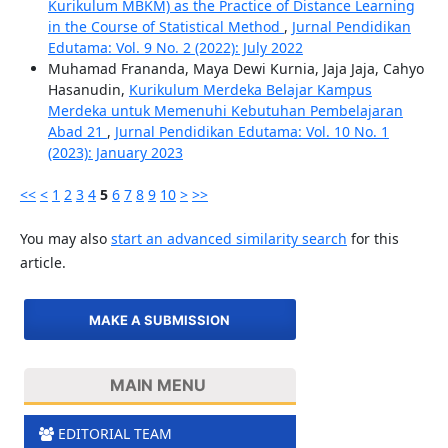
Kurikulum MBKM) as the Practice of Distance Learning
in the Course of Statistical Method
,
Jurnal Pendidikan
Edutama: Vol. 9 No. 2 (2022): July 2022
Muhamad Frananda, Maya Dewi Kurnia, Jaja Jaja, Cahyo
Hasanudin,
Kurikulum Merdeka Belajar Kampus
Merdeka untuk Memenuhi Kebutuhan Pembelajaran
Abad 21
,
Jurnal Pendidikan Edutama: Vol. 10 No. 1
(2023): January 2023
<<
<
1
2
3
4
5
6
7
8
9
10
>
>>
You may also
start an advanced similarity search
for this
article.
MAKE A SUBMISSION
MAIN MENU
EDITORIAL TEAM