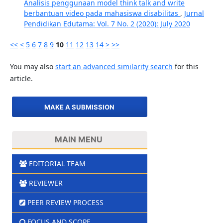
Analisis penggunaan model think talk and write
berbantuan video pada mahasiswa disabilitas
,
Jurnal
Pendidikan Edutama: Vol. 7 No. 2 (2020): July 2020
<<
<
5
6
7
8
9
10
11
12
13
14
>
>>
You may also
start an advanced similarity search
for this
article.
MAKE A SUBMISSION
MAIN MENU
EDITORIAL TEAM
REVIEWER
PEER REVIEW PROCESS
FOCUS AND SCOPE