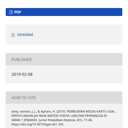
PDF
Untitled
PUBLISHED
2019-02-08
HOW TO CITE
dony, novrian, J, J., & Apriani, H. (2019). PEMBUATAN MEDIA KARTU SOAL
PERHITUNGAN pH PADA MATERI POKOK LARUTAN PENYANGGA Di
SMAN 1 JENAMAS.
Jurnal Pendidikan Edutama
,
6
(1), 77–86.
https://doi.org/10.30734/jpe.v6i1.342