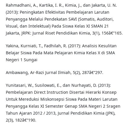
Rahmadhani, A., Kartika, I. R., Kimia, J., dan Jakarta, U. N.
(2013): Peningkatan Efektivitas Pembelajaran Larutan
Penyangga Melalui Pendekatan SAVI (Somatis, Auditori,
Visual, dan Intelektual) Pada Siswa Kelas XI SMAN 21
Jakarta, JRPK: Jurnal Riset Pendidikan Kimia, 3(1), 156â€“165.
Yakina, Kurniati, T., Fadhilah, R. (2017): Analisis Kesulitan
Belajar Siswa Pada Mata Pelajaran Kimia Kelas X di SMA
Negeri 1 Sungai
Ambawang, Ar-Razi Jurnal Ilmiah, 5(2), 287â€“297.
Yunitasari, W., Susilowati, E., dan Nurhayati, D. (2013):
Pembelajaran Direct Instruction Disertai Hierarki Konsep
Untuk Mereduksi Miskonsepsi Siswa Pada Materi Larutan
Penyangga Kelas XI Semester Genap SMA Negeri 2 Sragen
Tahun Ajaran 2012 / 2013, Jurnal Pendidikan Kimia (JPK),
2(3), 182â€“190.