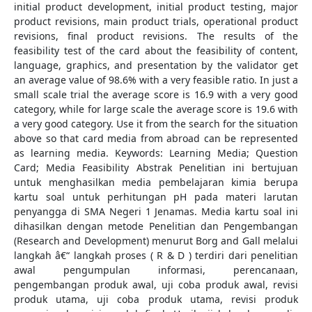
initial product development, initial product testing, major
product revisions, main product trials, operational product
revisions, final product revisions. The results of the
feasibility test of the card about the feasibility of content,
language, graphics, and presentation by the validator get
an average value of 98.6% with a very feasible ratio. In just a
small scale trial the average score is 16.9 with a very good
category, while for large scale the average score is 19.6 with
a very good category. Use it from the search for the situation
above so that card media from abroad can be represented
as learning media. Keywords: Learning Media; Question
Card; Media Feasibility Abstrak Penelitian ini bertujuan
untuk menghasilkan media pembelajaran kimia berupa
kartu soal untuk perhitungan pH pada materi larutan
penyangga di SMA Negeri 1 Jenamas. Media kartu soal ini
dihasilkan dengan metode Penelitian dan Pengembangan
(Research and Development) menurut Borg and Gall melalui
langkah â€“ langkah proses ( R & D ) terdiri dari penelitian
awal pengumpulan informasi, perencanaan,
pengembangan produk awal, uji coba produk awal, revisi
produk utama, uji coba produk utama, revisi produk