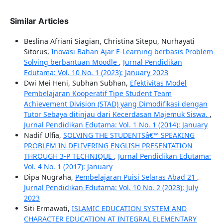
Similar Articles
Beslina Afriani Siagian, Christina Sitepu, Nurhayati
Sitorus,
Inovasi Bahan Ajar E-Learning berbasis Problem
Solving berbantuan Moodle
,
Jurnal Pendidikan
Edutama: Vol. 10 No. 1 (2023): January 2023
Dwi Mei Heni, Subhan Subhan,
Efektivitas Model
Pembelajaran Kooperatif Tipe Student Team
Achievement Division (STAD) yang Dimodifikasi dengan
Tutor Sebaya ditinjau dari Kecerdasan Majemuk Siswa.
,
Jurnal Pendidikan Edutama: Vol. 1 No. 1 (2014): January
Nadif Ulfia,
SOLVING THE STUDENTSâ€™ SPEAKING
PROBLEM IN DELIVERING ENGLISH PRESENTATION
THROUGH 3-P TECHNIQUE
,
Jurnal Pendidikan Edutama:
Vol. 4 No. 1 (2017): January
Dipa Nugraha,
Pembelajaran Puisi Selaras Abad 21
,
Jurnal Pendidikan Edutama: Vol. 10 No. 2 (2023): July
2023
Siti Ermawati,
ISLAMIC EDUCATION SYSTEM AND
CHARACTER EDUCATION AT INTEGRAL ELEMENTARY