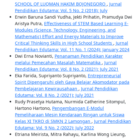
SCHOOL OF LUQMAN HAKIM BOJONEGORO
,
Jurnal
Pendidikan Edutama: Vol. 5 No. 2 (2018): July
Erwin Baruna Sandi Yudha, Jekti Prihatin, Pramudya Dwi
Aristya Putra,
Effectiveness of STEM Based Learning E-
Modules (Science, Technology, Engineering, and
Mathematic) Effort and Energy Materials to Improve
Critical Thinking Skills in High School Students
,
Jurnal
Pendidikan Edutama: Vol. 11 No. 1 (2024): January 2024
Dwi Erna Novianti,
Penanaman Pendidikan Karakter
melalui Pemecahan Masalah Matematika
,
Jurnal
Pendidikan Edutama: Vol. 8 No. 2 (2021): July 2021
Eka Farida, Supriyanto Supriyanto,
Entrepreneurial
Spirit Dipengaruhi oleh Gaya Belajar Akomodator pada
Pembelajaran Kewirausahaan
,
Jurnal Pendidikan
Edutama: Vol. 8 No. 2 (2021): July 2021
Rudy Prasetya Hutama, Nurmida Catherine Sitompul,
Hartono Hartono,
Pengembangan E-Modul
Pemeliharaan Mesin Kendaraan Ringan untuk Siswa
Kelas XI TKRO di SMKN 2 Lamongan
,
Jurnal Pendidikan
Edutama: Vol. 9 No. 2 (2022): July 2022
Etriana Meirista, Mitra Rahayu, Karlina Wong Lieung,