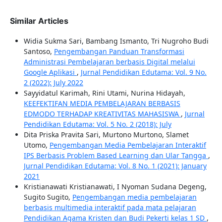
Similar Articles
Widia Sukma Sari, Bambang Ismanto, Tri Nugroho Budi
Santoso,
Pengembangan Panduan Transformasi
Administrasi Pembelajaran berbasis Digital melalui
Google Aplikasi
,
Jurnal Pendidikan Edutama: Vol. 9 No.
2 (2022): July 2022
Sayyidatul Karimah, Rini Utami, Nurina Hidayah,
KEEFEKTIFAN MEDIA PEMBELAJARAN BERBASIS
EDMODO TERHADAP KREATIVITAS MAHASISWA
,
Jurnal
Pendidikan Edutama: Vol. 5 No. 2 (2018): July
Dita Priska Pravita Sari, Murtono Murtono, Slamet
Utomo,
Pengembangan Media Pembelajaran Interaktif
IPS Berbasis Problem Based Learning dan Ular Tangga
,
Jurnal Pendidikan Edutama: Vol. 8 No. 1 (2021): January
2021
Kristianawati Kristianawati, I Nyoman Sudana Degeng,
Sugito Sugito,
Pengembangan media pembelajaran
berbasis multimedia interaktif pada mata pelajaran
Pendidikan Agama Kristen dan Budi Pekerti kelas 1 SD
,