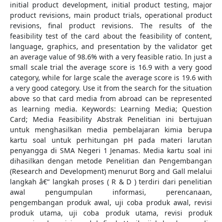
initial product development, initial product testing, major
product revisions, main product trials, operational product
revisions, final product revisions. The results of the
feasibility test of the card about the feasibility of content,
language, graphics, and presentation by the validator get
an average value of 98.6% with a very feasible ratio. In just a
small scale trial the average score is 16.9 with a very good
category, while for large scale the average score is 19.6 with
a very good category. Use it from the search for the situation
above so that card media from abroad can be represented
as learning media. Keywords: Learning Media; Question
Card; Media Feasibility Abstrak Penelitian ini bertujuan
untuk menghasilkan media pembelajaran kimia berupa
kartu soal untuk perhitungan pH pada materi larutan
penyangga di SMA Negeri 1 Jenamas. Media kartu soal ini
dihasilkan dengan metode Penelitian dan Pengembangan
(Research and Development) menurut Borg and Gall melalui
langkah â€“ langkah proses ( R & D ) terdiri dari penelitian
awal pengumpulan informasi, perencanaan,
pengembangan produk awal, uji coba produk awal, revisi
produk utama, uji coba produk utama, revisi produk