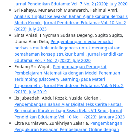
Jurnal Pendidikan Edutama: Vol. 7 No. 2 (2020): July 2020
Sri Rahayu, Munawaroh Munawaroh, Fahimul Amri,
Analisis Tingkat Kelayakan Bahan Ajar Ekonomi Berbasis
Media Komik
,
Jurnal Pendidikan Edutama: Vol. 10 No. 2
(2023): July 2023
Sinta Aniati, I Nyoman Sudana Degeng, Sugito Sugito,
Utama Alan Deta,
Pengembangan media emodul
berbasis multiple intellegences untuk meningkatkan
pemahaman konsep struktur bumi
,
Jurnal Pendidikan
Edutama: Vol. 7 No. 2 (2020): July 2020
Endang Sri Wigati,
Pengembangan Perangkat
Pembelajaran Matematika dengan Model Penemuan
Terbimbing (Discovery Learning) pada Materi
Trigonometri
,
Jurnal Pendidikan Edutama: Vol. 6 No. 2
(2019): July 2019
Iis Jubaedah, Abdul Rozak, Yusida Gloriani,
Pengembangan Bahan Ajar Digital Teks Cerita Fantasi
Bermuatan Karakter bagi Siswa Kelas VII Smp
,
Jurnal
Pendidikan Edutama: Vol. 10 No. 1 (2023): January 2023
Citra Kurniawan, Zuhkhriyan Zakaria,
Pengembangan
Pengukuran Kesiapan Pembelajaran Online dengan