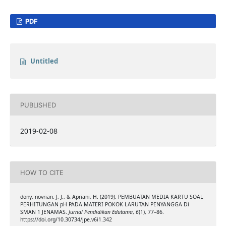
PDF
Untitled
PUBLISHED
2019-02-08
HOW TO CITE
dony, novrian, J, J., & Apriani, H. (2019). PEMBUATAN MEDIA KARTU SOAL
PERHITUNGAN pH PADA MATERI POKOK LARUTAN PENYANGGA Di
SMAN 1 JENAMAS.
Jurnal Pendidikan Edutama
,
6
(1), 77–86.
https://doi.org/10.30734/jpe.v6i1.342