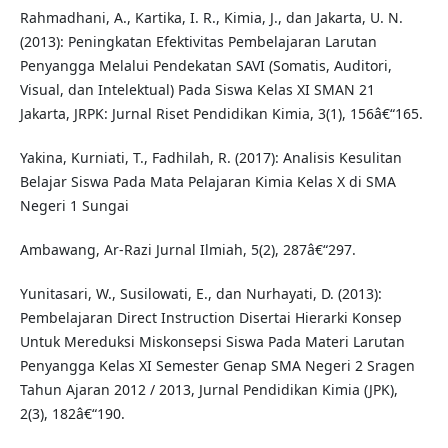
Rahmadhani, A., Kartika, I. R., Kimia, J., dan Jakarta, U. N.
(2013): Peningkatan Efektivitas Pembelajaran Larutan
Penyangga Melalui Pendekatan SAVI (Somatis, Auditori,
Visual, dan Intelektual) Pada Siswa Kelas XI SMAN 21
Jakarta, JRPK: Jurnal Riset Pendidikan Kimia, 3(1), 156â€“165.
Yakina, Kurniati, T., Fadhilah, R. (2017): Analisis Kesulitan
Belajar Siswa Pada Mata Pelajaran Kimia Kelas X di SMA
Negeri 1 Sungai
Ambawang, Ar-Razi Jurnal Ilmiah, 5(2), 287â€“297.
Yunitasari, W., Susilowati, E., dan Nurhayati, D. (2013):
Pembelajaran Direct Instruction Disertai Hierarki Konsep
Untuk Mereduksi Miskonsepsi Siswa Pada Materi Larutan
Penyangga Kelas XI Semester Genap SMA Negeri 2 Sragen
Tahun Ajaran 2012 / 2013, Jurnal Pendidikan Kimia (JPK),
2(3), 182â€“190.