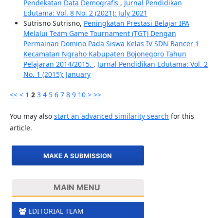
Pendekatan Data Demografis
,
Jurnal Pendidikan
Edutama: Vol. 8 No. 2 (2021): July 2021
Sutrisno Sutrisno,
Peningkatan Prestasi Belajar IPA
Melalui Team Game Tournament (TGT) Dengan
Permainan Domino Pada Siswa Kelas IV SDN Bancer 1
Kecamatan Ngraho Kabupaten Bojonegoro Tahun
Pelajaran 2014/2015.
,
Jurnal Pendidikan Edutama: Vol. 2
No. 1 (2015): January
<<
<
1
2
3
4
5
6
7
8
9
10
>
>>
You may also
start an advanced similarity search
for this
article.
MAKE A SUBMISSION
MAIN MENU
EDITORIAL TEAM