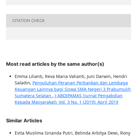
CITATION CHECK
Most read articles by the same author(s)
Emma Lilianti, Reva Maria Valianti, Juni Darwin, Hendri
Saladin,
Penyuluhan Peranan Perbankan dan Lembaga
Keuangan Lainnya bagi Siswa SMA Negeri 3 Prabumulih
Sumatera Selatan
,
J-ABDIPAMAS (Jurnal Pengabdian
Kepada Masyarakat): Vol. 3 No. 1 (2019): April 2019
Similar Articles
Evita Muslima Isnanda Putri, Belinda Arbitya Dewi, Rony