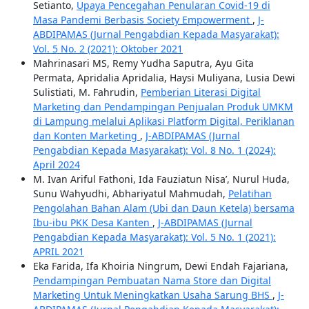
Setianto,
Upaya Pencegahan Penularan Covid-19 di
Masa Pandemi Berbasis Society Empowerment
,
J-
ABDIPAMAS (Jurnal Pengabdian Kepada Masyarakat):
Vol. 5 No. 2 (2021): Oktober 2021
Mahrinasari MS, Remy Yudha Saputra, Ayu Gita
Permata, Apridalia Apridalia, Haysi Muliyana, Lusia Dewi
Sulistiati, M. Fahrudin,
Pemberian Literasi Digital
Marketing dan Pendampingan Penjualan Produk UMKM
di Lampung melalui Aplikasi Platform Digital, Periklanan
dan Konten Marketing
,
J-ABDIPAMAS (Jurnal
Pengabdian Kepada Masyarakat): Vol. 8 No. 1 (2024):
April 2024
M. Ivan Ariful Fathoni, Ida Fauziatun Nisa’, Nurul Huda,
Sunu Wahyudhi, Abhariyatul Mahmudah,
Pelatihan
Pengolahan Bahan Alam (Ubi dan Daun Ketela) bersama
Ibu-ibu PKK Desa Kanten
,
J-ABDIPAMAS (Jurnal
Pengabdian Kepada Masyarakat): Vol. 5 No. 1 (2021):
APRIL 2021
Eka Farida, Ifa Khoiria Ningrum, Dewi Endah Fajariana,
Pendampingan Pembuatan Nama Store dan Digital
Marketing Untuk Meningkatkan Usaha Sarung BHS
,
J-