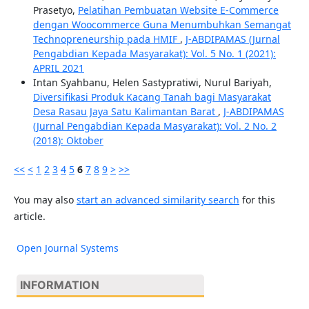
Prasetyo,
Pelatihan Pembuatan Website E-Commerce
dengan Woocommerce Guna Menumbuhkan Semangat
Technopreneurship pada HMIF
,
J-ABDIPAMAS (Jurnal
Pengabdian Kepada Masyarakat): Vol. 5 No. 1 (2021):
APRIL 2021
Intan Syahbanu, Helen Sastypratiwi, Nurul Bariyah,
Diversifikasi Produk Kacang Tanah bagi Masyarakat
Desa Rasau Jaya Satu Kalimantan Barat
,
J-ABDIPAMAS
(Jurnal Pengabdian Kepada Masyarakat): Vol. 2 No. 2
(2018): Oktober
<<
<
1
2
3
4
5
6
7
8
9
>
>>
You may also
start an advanced similarity search
for this
article.
Open Journal Systems
INFORMATION