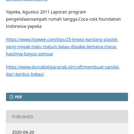
Yapeka, Agustus 2011.Laporan program
pengelolaansampah rumah tangga.Coca-cola foundation
Indonesia-yapeka
https://www.hipwee.com/tips/25-kreasi-kantong-plastik-
yang-nggak-malu-maluin-kalau-dipakai-kemana-mana-
hasilnya-bagus-semua/
https://www.duniabelajaranak.id/craft/membuat-sandal-
dari-kardus-bekas/
PDF
PUBLISHED
2020-04-20