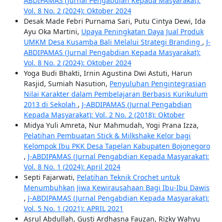
ABDIPAMAS (Jurnal Pengabdian Kepada Masyarakat):
Vol. 8 No. 2 (2024): Oktober 2024
Desak Made Febri Purnama Sari, Putu Cintya Dewi, Ida
Ayu Oka Martini,
Upaya Peningkatan Daya Jual Produk
UMKM Desa Kusamba Bali Melalui Strategi Branding
,
J-
ABDIPAMAS (Jurnal Pengabdian Kepada Masyarakat):
Vol. 8 No. 2 (2024): Oktober 2024
Yoga Budi Bhakti, Irnin Agustina Dwi Astuti, Harun
Rasjid, Sumiah Nasution,
Penyuluhan Pengintegrasian
Nilai Karakter dalam Pembelajaran Berbasis Kurikulum
2013 di Sekolah
,
J-ABDIPAMAS (Jurnal Pengabdian
Kepada Masyarakat): Vol. 2 No. 2 (2018): Oktober
Midya Yuli Amreta, Nur Mahmudah, Yogi Prana Izza,
Pelatihan Pembuatan Stick & Milkshake Kelor bagi
Kelompok Ibu PKK Desa Tapelan Kabupaten Bojonegoro
,
J-ABDIPAMAS (Jurnal Pengabdian Kepada Masyarakat):
Vol. 8 No. 1 (2024): April 2024
Septi Fajarwati,
Pelatihan Teknik Crochet untuk
Menumbuhkan Jiwa Kewirausahaan Bagi Ibu-Ibu Dawis
,
J-ABDIPAMAS (Jurnal Pengabdian Kepada Masyarakat):
Vol. 5 No. 1 (2021): APRIL 2021
Asrul Abdullah, Gusti Ardhasna Fauzan, Rizky Wahyu