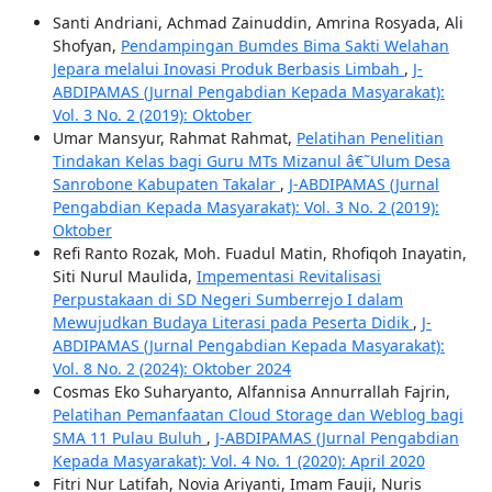
Santi Andriani, Achmad Zainuddin, Amrina Rosyada, Ali
Shofyan,
Pendampingan Bumdes Bima Sakti Welahan
Jepara melalui Inovasi Produk Berbasis Limbah
,
J-
ABDIPAMAS (Jurnal Pengabdian Kepada Masyarakat):
Vol. 3 No. 2 (2019): Oktober
Umar Mansyur, Rahmat Rahmat,
Pelatihan Penelitian
Tindakan Kelas bagi Guru MTs Mizanul â€˜Ulum Desa
Sanrobone Kabupaten Takalar
,
J-ABDIPAMAS (Jurnal
Pengabdian Kepada Masyarakat): Vol. 3 No. 2 (2019):
Oktober
Refi Ranto Rozak, Moh. Fuadul Matin, Rhofiqoh Inayatin,
Siti Nurul Maulida,
Impementasi Revitalisasi
Perpustakaan di SD Negeri Sumberrejo I dalam
Mewujudkan Budaya Literasi pada Peserta Didik
,
J-
ABDIPAMAS (Jurnal Pengabdian Kepada Masyarakat):
Vol. 8 No. 2 (2024): Oktober 2024
Cosmas Eko Suharyanto, Alfannisa Annurrallah Fajrin,
Pelatihan Pemanfaatan Cloud Storage dan Weblog bagi
SMA 11 Pulau Buluh
,
J-ABDIPAMAS (Jurnal Pengabdian
Kepada Masyarakat): Vol. 4 No. 1 (2020): April 2020
Fitri Nur Latifah, Novia Ariyanti, Imam Fauji, Nuris