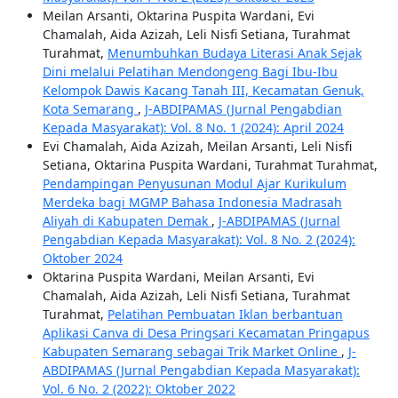
Meilan Arsanti, Oktarina Puspita Wardani, Evi
Chamalah, Aida Azizah, Leli Nisfi Setiana, Turahmat
Turahmat,
Menumbuhkan Budaya Literasi Anak Sejak
Dini melalui Pelatihan Mendongeng Bagi Ibu-Ibu
Kelompok Dawis Kacang Tanah III, Kecamatan Genuk,
Kota Semarang
,
J-ABDIPAMAS (Jurnal Pengabdian
Kepada Masyarakat): Vol. 8 No. 1 (2024): April 2024
Evi Chamalah, Aida Azizah, Meilan Arsanti, Leli Nisfi
Setiana, Oktarina Puspita Wardani, Turahmat Turahmat,
Pendampingan Penyusunan Modul Ajar Kurikulum
Merdeka bagi MGMP Bahasa Indonesia Madrasah
Aliyah di Kabupaten Demak
,
J-ABDIPAMAS (Jurnal
Pengabdian Kepada Masyarakat): Vol. 8 No. 2 (2024):
Oktober 2024
Oktarina Puspita Wardani, Meilan Arsanti, Evi
Chamalah, Aida Azizah, Leli Nisfi Setiana, Turahmat
Turahmat,
Pelatihan Pembuatan Iklan berbantuan
Aplikasi Canva di Desa Pringsari Kecamatan Pringapus
Kabupaten Semarang sebagai Trik Market Online
,
J-
ABDIPAMAS (Jurnal Pengabdian Kepada Masyarakat):
Vol. 6 No. 2 (2022): Oktober 2022