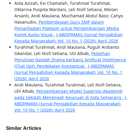
Aida Azizah, Evi Chamalah, Turahmat Turahmat,
Oktarina Puspita Wardani, Leli Nisfi Setiana, Meilan
Arsanti, Andi Maulana, Muchamad Abdul Basir, Cahyo
Hasanudin,
Pemberdayaan Guru SMP dalam
Pemanfaatan Powtoon untuk Pengembangan Media
Komik Audio Visual
,
J-ABDIPAMAS (Jurnal Pengabdian
Kepada Masyarakat): Vol. 10 No. 1 (2026): April 2026
Turahmat Turahmat, Andi Maulana, Puguh Ardianto
Iskandar, Leli Nisfi Setiana, Ulil Albab,
Pelatihan
Penulisan Naskah Drama berbasis Artificial Intelligence
(Chat Gpt): Pendekatan Konseptual
,
J-ABDIPAMAS
(Jurnal Pengabdian Kepada Masyarakat): Vol. 10 No. 1
(2026): April 2026
Andi Maulana, Turahmat Turahmat, Leli Nisfi Setiana,
Ulil Albab,
Pengembangan Model Supervisi Akademik
pada Sekolah Menengah Kejuruan di Kota Semarang
,
J-
ABDIPAMAS (Jurnal Pengabdian Kepada Masyarakat):
Vol. 10 No. 1 (2026): April 2026
Similar Articles