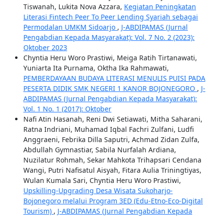
Tiswanah, Lukita Nova Azzara,
Kegiatan Peningkatan
Literasi Fintech Peer To Peer Lending Syariah sebagai
Permodalan UMKM Sidoarjo
,
J-ABDIPAMAS (Jurnal
Pengabdian Kepada Masyarakat): Vol. 7 No. 2 (2023):
Oktober 2023
Chyntia Heru Woro Prastiwi, Meiga Ratih Tirtanawati,
Yuniarta Ita Purnama, Oktha Ika Rahmawati,
PEMBERDAYAAN BUDAYA LITERASI MENULIS PUISI PADA
PESERTA DIDIK SMK NEGERI 1 KANOR BOJONEGORO
,
J-
ABDIPAMAS (Jurnal Pengabdian Kepada Masyarakat):
Vol. 1 No. 1 (2017): Oktober
Nafi Atin Hasanah, Reni Dwi Setiawati, Mitha Saharani,
Ratna Indriani, Muhamad Iqbal Fachri Zulfani, Ludfi
Anggraeni, Febrika Dilla Saputri, Achmad Zidan Zulfa,
Abdullah Gymnastiar, Sabila Nurfalah Ardiana,
Nuzilatur Rohmah, Sekar Mahkota Trihapsari Cendana
Wangi, Putri Nafisatul Aisyah, Fitara Aulia Triningtiyas,
Wulan Kumala Sari, Chyntia Heru Woro Prastiwi,
Upskilling-Upgrading Desa Wisata Sukoharjo-
Bojonegoro melalui Program 3ED (Edu-Etno-Eco-Digital
Tourism)
,
J-ABDIPAMAS (Jurnal Pengabdian Kepada