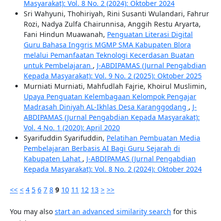
Masyarakat): Vol. 8 No. 2 (2024): Oktober 2024
Sri Wahyuni, Thohiriyah, Rini Susanti Wulandari, Fahrur
Rozi, Nadya Zulfa Chairunnisa, Anggih Restu Aryarta,
Fani Hindun Muawanah,
Penguatan Literasi Digital
Guru Bahasa Inggris MGMP SMA Kabupaten Blora
melalui Pemanfaatan Teknologi Kecerdasan Buatan
untuk Pembelajaran
,
J-ABDIPAMAS (Jurnal Pengabdian
Kepada Masyarakat): Vol. 9 No. 2 (2025): Oktober 2025
Murniati Murniati, Mahfudlah Fajrie, Khoirul Muslimin,
Upaya Penguatan Kelembagaan Kelompok Pengajar
Madrasah Diniyah AL-Ikhlas Desa Karanggodang
,
J-
ABDIPAMAS (Jurnal Pengabdian Kepada Masyarakat):
Vol. 4 No. 1 (2020): April 2020
Syarifuddin Syarifuddin,
Pelatihan Pembuatan Media
Pembelajaran Berbasis AI Bagi Guru Sejarah di
Kabupaten Lahat
,
J-ABDIPAMAS (Jurnal Pengabdian
Kepada Masyarakat): Vol. 8 No. 2 (2024): Oktober 2024
<<
<
4
5
6
7
8
9
10
11
12
13
>
>>
You may also
start an advanced similarity search
for this