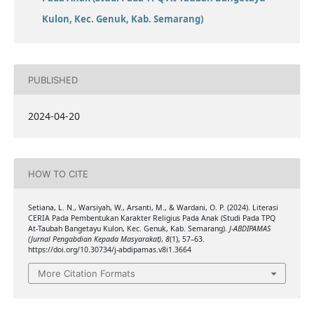
Kulon, Kec. Genuk, Kab. Semarang)
PUBLISHED
2024-04-20
HOW TO CITE
Setiana, L. N., Warsiyah, W., Arsanti, M., & Wardani, O. P. (2024). Literasi
CERIA Pada Pembentukan Karakter Religius Pada Anak (Studi Pada TPQ
At-Taubah Bangetayu Kulon, Kec. Genuk, Kab. Semarang).
J-ABDIPAMAS
(Jurnal Pengabdian Kepada Masyarakat)
,
8
(1), 57–63.
https://doi.org/10.30734/j-abdipamas.v8i1.3664
More Citation Formats