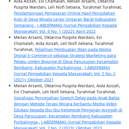
Aida Azizah, Evi Chamalah, Meilan Arsanti, Oktarina
Puspita Wardani, Leli Nisfi Setiana, Turahmat Turahmat,
Pendampingan Pemasaran Online Hasil Pengolahan
Kopi di Desa Wisata Lerep Ungaran Barat Kabupaten
Semarang
,
J-ABDIPAMAS (Jurnal Pengabdian Kepada
Masyarakat): Vol. 6 No. 1 (2022): April 2022
Meilan Arsanti, Oktarina Puspita Wardani, Evi
Chamalah, Aida Azizah, Leli Nisfi Setiana, Turahmat
Turahmat,
Pelatihan Pembuatan Iklan pada Media
Digital E-Commerce sebagai Strategi Marketing para
Pelaku Umkm Biyunge di Desa Panusupan Kecamatan
Rembang, Kabupaten Purbalingga
,
J-ABDIPAMAS
(Jurnal Pengabdian Kepada Masyarakat): Vol. 5 No. 2
(2021): Oktober 2021
Meilan Arsanti, Oktarina Puspita Wardani, Aida Azizah,
Evi Chamalah, Leli Nisfi Setiana, Turahmat Turahmat,
Sosialisasi Pencegahan Speech Delay pada Anak Balita
dengan Metode Terapi Wicara berbantu Media Video
Edukasi kepada Ibu-Ibu Kelompok Pengajian Aisyiyah di
Desa Panusupan, Kecamatan Rembang Kabupaten
Purbalingga
,
J-ABDIPAMAS (Jurnal Pengabdian Kepada
Masyarakat): Vol. 7 No. 2 (2023): Oktober 2023