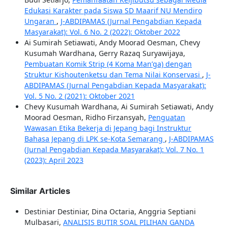
Edukasi Karakter pada Siswa SD Maarif NU Mendiro
Ungaran
,
J-ABDIPAMAS (Jurnal Pengabdian Kepada
Masyarakat): Vol. 6 No. 2 (2022): Oktober 2022
Ai Sumirah Setiawati, Andy Moorad Oesman, Chevy
Kusumah Wardhana, Gerry Razaq Suryawijaya,
Pembuatan Komik Strip (4 Koma Man’ga) dengan
Struktur Kishoutenketsu dan Tema Nilai Konservasi
,
J-
ABDIPAMAS (Jurnal Pengabdian Kepada Masyarakat):
Vol. 5 No. 2 (2021): Oktober 2021
Chevy Kusumah Wardhana, Ai Sumirah Setiawati, Andy
Moorad Oesman, Ridho Firzansyah,
Penguatan
Wawasan Etika Bekerja di Jepang bagi Instruktur
Bahasa Jepang di LPK se-Kota Semarang
,
J-ABDIPAMAS
(Jurnal Pengabdian Kepada Masyarakat): Vol. 7 No. 1
(2023): April 2023
Similar Articles
Destiniar Destiniar, Dina Octaria, Anggria Septiani
Mulbasari,
ANALISIS BUTIR SOAL PILIHAN GANDA