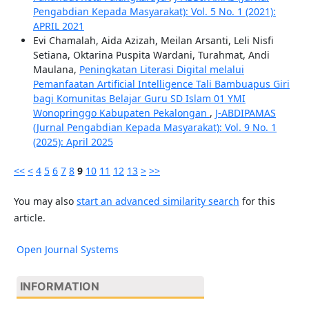
Pengabdian Kepada Masyarakat): Vol. 5 No. 1 (2021):
APRIL 2021
Evi Chamalah, Aida Azizah, Meilan Arsanti, Leli Nisfi
Setiana, Oktarina Puspita Wardani, Turahmat, Andi
Maulana,
Peningkatan Literasi Digital melalui
Pemanfaatan Artificial Intelligence Tali Bambuapus Giri
bagi Komunitas Belajar Guru SD Islam 01 YMI
Wonopringgo Kabupaten Pekalongan
,
J-ABDIPAMAS
(Jurnal Pengabdian Kepada Masyarakat): Vol. 9 No. 1
(2025): April 2025
<<
<
4
5
6
7
8
9
10
11
12
13
>
>>
You may also
start an advanced similarity search
for this
article.
Open Journal Systems
INFORMATION