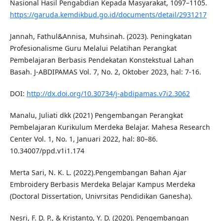
Nasional Hasil Pengabdian Kepada Masyarakat, 1097–1105.
https://garuda.kemdikbud.go.id/documents/detail/2931217
Jannah, Fathul&Annisa, Muhsinah. (2023). Peningkatan
Profesionalisme Guru Melalui Pelatihan Perangkat
Pembelajaran Berbasis Pendekatan Konstekstual Lahan
Basah. J-ABDIPAMAS Vol. 7, No. 2, Oktober 2023, hal: 7-16.
DOI:
http://dx.doi.org/10.30734/j-abdipamas.v7i2.3062
Manalu, Juliati dkk (2021) Pengembangan Perangkat
Pembelajaran Kurikulum Merdeka Belajar. Mahesa Research
Center Vol. 1, No. 1, Januari 2022, hal: 80–86.
10.34007/ppd.v1i1.174
Merta Sari, N. K. L. (2022).Pengembangan Bahan Ajar
Embroidery Berbasis Merdeka Belajar Kampus Merdeka
(Doctoral Dissertation, Univrsitas Pendidikan Ganesha).
Nesri, F. D. P., & Kristanto, Y. D. (2020). Pengembangan