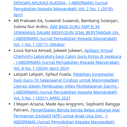
DENGAN APLIKASI KLASIKA
,
J-ABDIPAMAS (Jurnal
Pengabdian Kepada Masyarakat): Vol. 2 No. 1 (2018):
April
AB Prabowo KA, Suwandi Suwandi, Bambang Sulanjari,
Sukma Nur Ardini,
IbM BAGI GURU SMP N 34
SEMARANG DALAM MENYUSUN SOAL BERSTANDAR UN
,
J-ABDIPAMAS (Jurnal Pengabdian Kepada Masyarakat):
Vol. 1 No. 1 (2017): Oktober
Lusia Narsia Amsad, Jukwati Jukwari,
Aplikasi Virtual
Chemistry Laboratory bagi Calon Guru Kimia di Jayapura
,
J-ABDIPAMAS (Jurnal Pengabdian Kepada Masyarakat):
Vol. 8 No. 1 (2024): April 2024
Latipah Latipah, Syifaul Fuada,
Pelatihan Kinemaster
bagi Guru TK Sekarwangi Cirebon untuk Meningkatkan
Literasi dalam Pembuatan Video Pembelajaran Daring
,
J-ABDIPAMAS (Jurnal Pengabdian Kepada Masyarakat):
Vol. 5 No. 1 (2021): APRIL 2021
I Wayan Arsana, Made Ayu Anggreni, Sepbianti Rangga
Patriani,
Pemanfaatan Benda-benda Bekas sebagai Alat
Permainan Edukatif (APE) untuk Anak Usia Dini
,
J-
ABDIPAMAS (Jurnal Pengabdian Kepada Masyarakat):