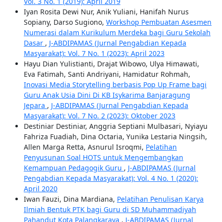
Vol. 3 No. 1 (2019): April 2019
Iyan Rosita Dewi Nur, Anik Yuliani, Hanifah Nurus
Sopiany, Darso Sugiono,
Workshop Pembuatan Asesmen
Numerasi dalam Kurikulum Merdeka bagi Guru Sekolah
Dasar
,
J-ABDIPAMAS (Jurnal Pengabdian Kepada
Masyarakat): Vol. 7 No. 1 (2023): April 2023
Hayu Dian Yulistianti, Drajat Wibowo, Ulya Himawati,
Eva Fatimah, Santi Andriyani, Hamidatur Rohmah,
Inovasi Media Storytelling berbasis Pop Up Frame bagi
Guru Anak Usia Dini Di KB Isykarima Banjaragung
Jepara
,
J-ABDIPAMAS (Jurnal Pengabdian Kepada
Masyarakat): Vol. 7 No. 2 (2023): Oktober 2023
Destiniar Destiniar, Anggria Septiani Mulbasari, Nyiayu
Fahriza Fuadiah, Dina Octaria, Yunika Lestaria Ningsih,
Allen Marga Retta, Asnurul Isroqmi,
Pelatihan
Penyusunan Soal HOTS untuk Mengembangkan
Kemampuan Pedagogik Guru
,
J-ABDIPAMAS (Jurnal
Pengabdian Kepada Masyarakat): Vol. 4 No. 1 (2020):
April 2020
Iwan Fauzi, Dina Mardiana,
Pelatihan Penulisan Karya
Ilmiah Bentuk PTK bagi Guru di SD Muhammadiyah
Pahandut Kota Palangkaraya
,
J-ABDIPAMAS (Jurnal