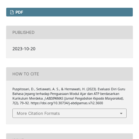
PDF
PUBLISHED
2023-10-20
HOW TO CITE
Puspitosari, D., Setiawati, A. S., & Hernawati, H. (2023). Evaluasi Diri Guru
Bahasa Jepang terhadap Penguasaan Modul Ajar dan ATP berdasarkan
Kurikulum Merdeka.
J-ABDIPAMAS (Jurnal Pengabdian Kepada Masyarakat)
,
7
(2), 79–92. https://doi.org/10.30734/j-abdipamas.v7i2.3600
More Citation Formats