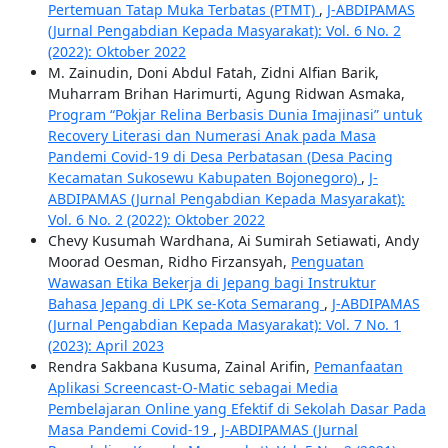
Pertemuan Tatap Muka Terbatas (PTMT)
,
J-ABDIPAMAS
(Jurnal Pengabdian Kepada Masyarakat): Vol. 6 No. 2
(2022): Oktober 2022
M. Zainudin, Doni Abdul Fatah, Zidni Alfian Barik,
Muharram Brihan Harimurti, Agung Ridwan Asmaka,
Program “Pokjar Relina Berbasis Dunia Imajinasi” untuk
Recovery Literasi dan Numerasi Anak pada Masa
Pandemi Covid-19 di Desa Perbatasan (Desa Pacing
Kecamatan Sukosewu Kabupaten Bojonegoro)
,
J-
ABDIPAMAS (Jurnal Pengabdian Kepada Masyarakat):
Vol. 6 No. 2 (2022): Oktober 2022
Chevy Kusumah Wardhana, Ai Sumirah Setiawati, Andy
Moorad Oesman, Ridho Firzansyah,
Penguatan
Wawasan Etika Bekerja di Jepang bagi Instruktur
Bahasa Jepang di LPK se-Kota Semarang
,
J-ABDIPAMAS
(Jurnal Pengabdian Kepada Masyarakat): Vol. 7 No. 1
(2023): April 2023
Rendra Sakbana Kusuma, Zainal Arifin,
Pemanfaatan
Aplikasi Screencast-O-Matic sebagai Media
Pembelajaran Online yang Efektif di Sekolah Dasar Pada
Masa Pandemi Covid-19
,
J-ABDIPAMAS (Jurnal