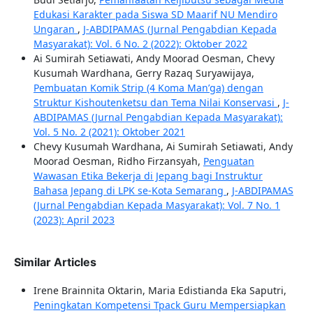
Edukasi Karakter pada Siswa SD Maarif NU Mendiro
Ungaran
,
J-ABDIPAMAS (Jurnal Pengabdian Kepada
Masyarakat): Vol. 6 No. 2 (2022): Oktober 2022
Ai Sumirah Setiawati, Andy Moorad Oesman, Chevy
Kusumah Wardhana, Gerry Razaq Suryawijaya,
Pembuatan Komik Strip (4 Koma Man’ga) dengan
Struktur Kishoutenketsu dan Tema Nilai Konservasi
,
J-
ABDIPAMAS (Jurnal Pengabdian Kepada Masyarakat):
Vol. 5 No. 2 (2021): Oktober 2021
Chevy Kusumah Wardhana, Ai Sumirah Setiawati, Andy
Moorad Oesman, Ridho Firzansyah,
Penguatan
Wawasan Etika Bekerja di Jepang bagi Instruktur
Bahasa Jepang di LPK se-Kota Semarang
,
J-ABDIPAMAS
(Jurnal Pengabdian Kepada Masyarakat): Vol. 7 No. 1
(2023): April 2023
Similar Articles
Irene Brainnita Oktarin, Maria Edistianda Eka Saputri,
Peningkatan Kompetensi Tpack Guru Mempersiapkan