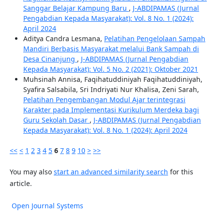
Sanggar Belajar Kampung Baru
,
J-ABDIPAMAS (Jurnal
Pengabdian Kepada Masyarakat): Vol. 8 No. 1 (2024):
April 2024
Aditya Candra Lesmana,
Pelatihan Pengelolaan Sampah
Mandiri Berbasis Masyarakat melalui Bank Sampah di
Desa Cinanjung
,
J-ABDIPAMAS (Jurnal Pengabdian
Kepada Masyarakat): Vol. 5 No. 2 (2021): Oktober 2021
Muhsinah Annisa, Faqihatuddiniyah Faqihatuddiniyah,
Syafira Salsabila, Sri Indriyati Nur Khalisa, Zeni Sarah,
Pelatihan Pengembangan Modul Ajar terintegrasi
Karakter pada Implementasi Kurikulum Merdeka bagi
Guru Sekolah Dasar
,
J-ABDIPAMAS (Jurnal Pengabdian
Kepada Masyarakat): Vol. 8 No. 1 (2024): April 2024
<<
<
1
2
3
4
5
6
7
8
9
10
>
>>
You may also
start an advanced similarity search
for this
article.
Open Journal Systems