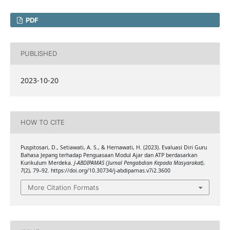
PDF
PUBLISHED
2023-10-20
HOW TO CITE
Puspitosari, D., Setiawati, A. S., & Hernawati, H. (2023). Evaluasi Diri Guru
Bahasa Jepang terhadap Penguasaan Modul Ajar dan ATP berdasarkan
Kurikulum Merdeka.
J-ABDIPAMAS (Jurnal Pengabdian Kepada Masyarakat)
,
7
(2), 79–92. https://doi.org/10.30734/j-abdipamas.v7i2.3600
More Citation Formats