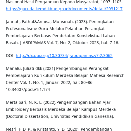
Nasional Hasil Pengabdian Kepada Masyarakat, 1097–1105.
https://garuda.kemdikbud.go.id/documents/detail/2931217
Jannah, Fathul&Annisa, Muhsinah. (2023). Peningkatan
Profesionalisme Guru Melalui Pelatihan Perangkat
Pembelajaran Berbasis Pendekatan Konstekstual Lahan
Basah. J-ABDIPAMAS Vol. 7, No. 2, Oktober 2023, hal: 7-16.
DOI:
http://dx.doi.org/10.30734/j-abdipamas.v7i2.3062
Manalu, Juliati dkk (2021) Pengembangan Perangkat
Pembelajaran Kurikulum Merdeka Belajar. Mahesa Research
Center Vol. 1, No. 1, Januari 2022, hal: 80–86.
10.34007/ppd.v1i1.174
Merta Sari, N. K. L. (2022).Pengembangan Bahan Ajar
Embroidery Berbasis Merdeka Belajar Kampus Merdeka
(Doctoral Dissertation, Univrsitas Pendidikan Ganesha).
Nesri, F. D. P., & Kristanto, Y. D. (2020). Pengembangan