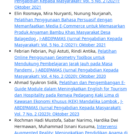
Pengabdian Kepada Masyarakat): Vol. 5 No. 2 (2021):
Oktober 2021
Elin Rosmaya, Mira Nuryanti, Nunung Nurjanah,
Pelatihan Penggunaan Bahasa Persuasif dengan
Memanfaatkan Media E-Commerce untuk Memasarkan
Produk Anyaman Bambu Khas Masyarakat Desa
Balagedog
,
J-ABDIPAMAS (Jurnal Pengabdian Kepada
Masyarakat): Vol. 5 No. 2 (2021): Oktober 2021
Febrian Febrian, Puji Astuti, Rindi Antika,
Pelatihan
Online Penggunaan Geometry Toolbox untuk
Mendukung Pembelajaran Jarak Jauh pada Masa
Pandemi
,
J-ABDIPAMAS (Jurnal Pengabdian Kepada
Masyarakat): Vol. 4 No. 2 (2020): Oktober 2020
Ahmad Syukron Sidik,
Pelatihan dan Pengembangan E-
Guide Module dalam Meningkatkan English for Tourism
dan Hospitality pada Remaja Pedagang Kaki Lima di
Kawasan Ekonomi Khusus (KEK) Mandalika Lombok
,
J-
ABDIPAMAS (Jurnal Pengabdian Kepada Masyarakat):
Vol. 7 No. 2 (2023): Oktober 2023
Rochman Hadi Mustofa, Sabar Narimo, Hardika Dwi
Hermawan, Muhammad Isnani Kusuma,
Intervensi
Augmented Reality: Meningkatkan Pendidikan Agama di