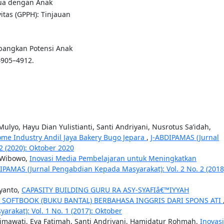
tua dengan Anak
tas (GPPH): Tinjauan
bangkan Potensi Anak
4905–4912.
ulyo, Hayu Dian Yulistianti, Santi Andriyani, Nusrotus Sa’idah,
me Industry Andil Jaya Bakery Bugo Jepara
,
J-ABDIPAMAS (Jurnal
2 (2020): Oktober 2020
t Wibowo,
Inovasi Media Pembelajaran untuk Meningkatkan
IPAMAS (Jurnal Pengabdian Kepada Masyarakat): Vol. 2 No. 2 (2018
iyanto,
CAPASITY BUILDING GURU RA ASY-SYAFIâ€™IYYAH
 SOFTBOOK (BUKU BANTAL) BERBAHASA INGGRIS DARI SPONS ATI
akat): Vol. 1 No. 1 (2017): Oktober
 Himawati, Eva Fatimah, Santi Andriyani, Hamidatur Rohmah,
Inovasi