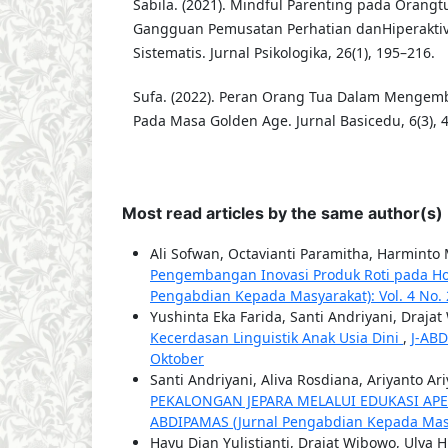
Sabila. (2021). Mindful Parenting pada Orang
Gangguan Pemusatan Perhatian danHiperaktivi
Sistematis. Jurnal Psikologika, 26(1), 195–216.
Sufa. (2022). Peran Orang Tua Dalam Mengem
Pada Masa Golden Age. Jurnal Basicedu, 6(3), 
Most read articles by the same author(s)
Ali Sofwan, Octavianti Paramitha, Harminto M
Pengembangan Inovasi Produk Roti pada Ho
Pengabdian Kepada Masyarakat): Vol. 4 No. 
Yushinta Eka Farida, Santi Andriyani, Draja
Kecerdasan Linguistik Anak Usia Dini
,
J-ABD
Oktober
Santi Andriyani, Aliva Rosdiana, Ariyanto Ar
PEKALONGAN JEPARA MELALUI EDUKASI APE
ABDIPAMAS (Jurnal Pengabdian Kepada Masyar
Hayu Dian Yulistianti, Drajat Wibowo, Ulya