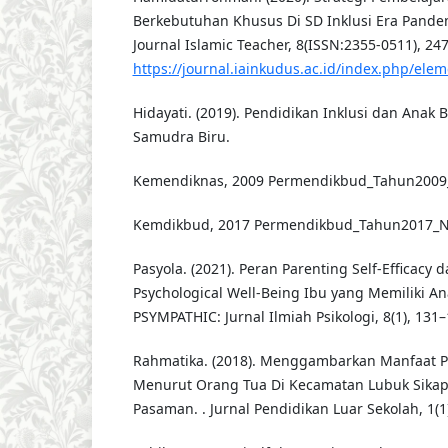
Berkebutuhan Khusus Di SD Inklusi Era Pande
Journal Islamic Teacher, 8(ISSN:2355-0511), 24
https://journal.iainkudus.ac.id/index.php/ele
Hidayati. (2019). Pendidikan Inklusi dan Anak
Samudra Biru.
Kemendiknas, 2009 Permendikbud_Tahun2009_
Kemdikbud, 2017 Permendikbud_Tahun2017_No
Pasyola. (2021). Peran Parenting Self-Efficacy
Psychological Well-Being Ibu yang Memiliki Anak
PSYMPATHIC: Jurnal Ilmiah Psikologi, 8(1), 131–
Rahmatika. (2018). Menggambarkan Manfaat P
Menurut Orang Tua Di Kecamatan Lubuk Sika
Pasaman. . Jurnal Pendidikan Luar Sekolah, 1(1)