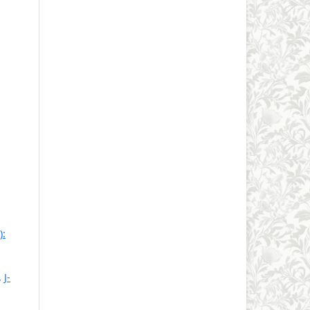
):
,
J-