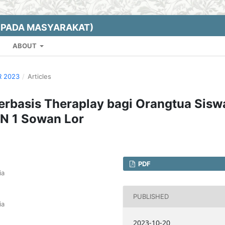
EPADA MASYARAKAT)
ABOUT
R 2023
/
Articles
erbasis Theraplay bagi Orangtua Sisw
N 1 Sowan Lor
PDF
ia
PUBLISHED
ia
2023-10-20