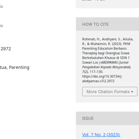
ia
HOW TO CITE
ia
Rohmah, H., Andriyani, S., Ailulia,
R., & Muhaimin, R. (2023). PKM
.2972
Parenting Education Berbasis
Theraplay bagi Orangtua Siswa
Berkebutuhan Khusus di SDN 1
Sowan Lor.
J-ABDIPAMAS (Jurnal
ua, Parenting
Pengabdian Kepada Masyarakat)
,
7
(2), 117–130.
https://doi.org/10.30734/j-
abdipamas.v7i2.2972
More Citation Formats
ISSUE
Vol. 7 No. 2 (2023):