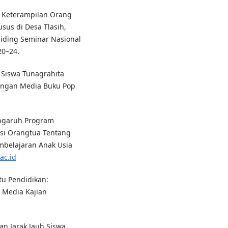
uk Keterampilan Orang
us di Desa Tlasih,
iding Seminar Nasional
20–24.
i Siswa Tunagrahita
Dengan Media Buku Pop
 Pengaruh Program
asi Orangtua Tentang
embelajaran Anak Usia
ac.id
utu Pendidikan:
 Media Kajian
an Jarak Jauh Siswa