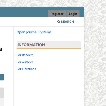
Register
Login
SEARCH
Open Journal Systems
INFORMATION
a
For Readers
For Authors
For Librarians