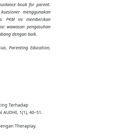
idance book for parent.
n kuesioner menggunakan
ra. PKM ini memberikan
asi wawasan pengasuhan
mbang dengan baik.
tua
,
Parenting Education,
ting Terhadap
 AUDHI, 1(1), 40–51.
dengan Theraplay.