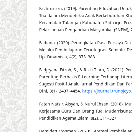
Fachrurrozi. (2019). Parenting Education Unt
Tua dalam Mendeteksi Anak Berkebutuhan Khus
Kecamatan Tulangan Kabupaten Sidoarjo. Pros
Pelaksanaan Pengabdian Masyarakat (SNPM), 
Fadiana. (2020). Peningkatan Rasa Percaya Dir
Melalui Pembelajaran Terintegrasi Semiotik 
Up. Dinamisia, 4(2), 373–383.
Fadjryana Fitroh, S., & Rizki Tiara, D. (2021).
Parenting Berbasis E-Learning Terhadap Liter
Sugesti Positif Anak. Jurnal Pendidikan Dan P
Dini, 8(1), 2407–4454.
https://journal.trunojoyo.
Fatah Natsir, Aisyah, & Nurul Ihsan. (2018). M
Kerjasama Guru Dan Orang Tua. Mudarrisuna:
Pendidikan Agama Islam, 8(2), 311–327.
Hamidaturrohmah. (2020). Strategi Pembelajar