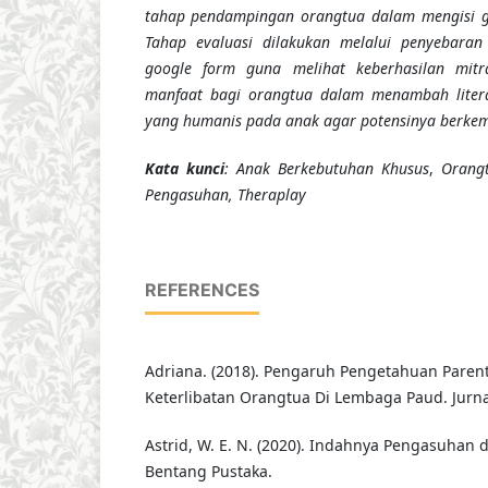
tahap pendampingan orangtua dalam mengisi gu
Tahap evaluasi dilakukan melalui penyebara
google form guna melihat keberhasilan mit
manfaat bagi orangtua dalam menambah liter
yang humanis pada anak agar potensinya berke
Kata kunci
: Anak Berkebutuhan Khusus
,
Orang
Pengasuhan, Theraplay
REFERENCES
Adriana. (2018). Pengaruh Pengetahuan Paren
Keterlibatan Orangtua Di Lembaga Paud. Jurnal
Astrid, W. E. N. (2020). Indahnya Pengasuhan 
Bentang Pustaka.