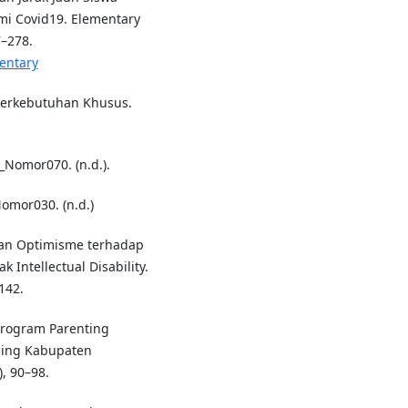
mi Covid19. Elementary
7–278.
mentary
 Berkebutuhan Khusus.
Nomor070. (n.d.).
mor030. (n.d.)
 dan Optimisme terhadap
 Intellectual Disability.
142.
rogram Parenting
ping Kabupaten
, 90–98.