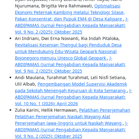
Njurumana, Brigitta Vera Rahmawati,
Optimalisasi
Ekonomi Peternak Kambing melalui Teknologi Silase,
Pakan Konsentrat, dan Pupuk EM4 di Desa Kalipare
,
J-
ABDIPAMAS (Jurnal Pengabdian Kepada Masyarakat):
Vol. 9 No. 2 (2025): Oktober 2025
Ari Indriani, Dwi Erna Novianti, Ria Indah Pitaloka,
Revitalisasi Kesenian Thengul bagi Penduduk Desa
untuk Mendukung Edu-Wisata Geopark Nasional
Bojonegoro menuju Unesco Global Geopark
,
J-
ABDIPAMAS (Jurnal Pengabdian Kepada Masyarakat):
Vol. 9 No. 2 (2025): Oktober 2025
Andi Maulana, Turahmat Turahmat, Leli Nisfi Setiana,
Ulil Albab,
Pengembangan Model Supervisi Akademik
pada Sekolah Menengah Kejuruan di Kota Semarang
,
J-
ABDIPAMAS (Jurnal Pengabdian Kepada Masyarakat):
Vol. 10 No. 1 (2026): April 2026
Zulia Karini, Hellik Hermawan,
Pelatihan Penerjemahan
Pelatihan Penerjemahan Naskah Wayang Alat
Penerjemahan Jawa–Inggris untuk Naskah Wayang
,
J-
ABDIPAMAS (Jurnal Pengabdian Kepada Masyarakat):
Vol. 9 No. 2 (2025): Oktober 2025