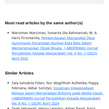
Most read articles by the same author(s)
Warsiman Warsiman, Ismarita Ida Rahmaniati, M. A.
Haris Firismanda,
Pemberdayaan Masyarakat Desa
Gunungsari Kecamatan Bumiaji Kota Batu dalam
Mempromosikan Objek Wisata
,
J-ABDIPAMAS (Jurnal
Pengabdian Kepada Masyarakat): Vol. 6 No. 1 (2022):
April 2022
Similar Articles
Sala Salsabila Fidari, Nur Maghfirah Asthetika, Poppy
Febriana, Akbar Sulistyo,
Sosialisasi Kewaspadaan
Remaja dalam Menghadapi Bullying pada Media Sosial
,
J-ABDIPAMAS (Jurnal Pengabdian Kepada Masyarakat):
Vol. 8 No. 1 (2024): April 2024
Dyah Setyawati, Henny Leondro, Almer Rayid, Naris