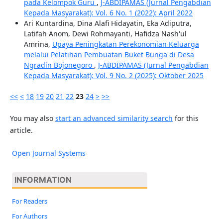
pada Kelompok Guru
,
J-ABDIPAMAS (Jurnal Pengabdian
Kepada Masyarakat): Vol. 6 No. 1 (2022): April 2022
Ari Kuntardina, Dina Alafi Hidayatin, Eka Adiputra,
Latifah Anom, Dewi Rohmayanti, Hafidza Nash'ul
Amrina,
Upaya Peningkatan Perekonomian Keluarga
melalui Pelatihan Pembuatan Buket Bunga di Desa
Ngradin Bojonegoro
,
J-ABDIPAMAS (Jurnal Pengabdian
Kepada Masyarakat): Vol. 9 No. 2 (2025): Oktober 2025
<<
<
18
19
20
21
22
23
24
>
>>
You may also
start an advanced similarity search
for this
article.
Open Journal Systems
INFORMATION
For Readers
For Authors