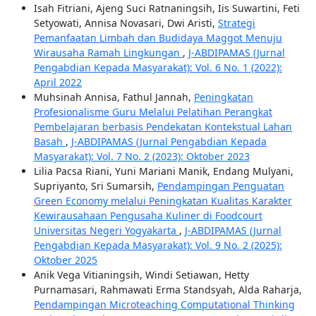
Isah Fitriani, Ajeng Suci Ratnaningsih, Iis Suwartini, Feti
Setyowati, Annisa Novasari, Dwi Aristi,
Strategi
Pemanfaatan Limbah dan Budidaya Maggot Menuju
Wirausaha Ramah Lingkungan
,
J-ABDIPAMAS (Jurnal
Pengabdian Kepada Masyarakat): Vol. 6 No. 1 (2022):
April 2022
Muhsinah Annisa, Fathul Jannah,
Peningkatan
Profesionalisme Guru Melalui Pelatihan Perangkat
Pembelajaran berbasis Pendekatan Kontekstual Lahan
Basah
,
J-ABDIPAMAS (Jurnal Pengabdian Kepada
Masyarakat): Vol. 7 No. 2 (2023): Oktober 2023
Lilia Pacsa Riani, Yuni Mariani Manik, Endang Mulyani,
Supriyanto, Sri Sumarsih,
Pendampingan Penguatan
Green Economy melalui Peningkatan Kualitas Karakter
Kewirausahaan Pengusaha Kuliner di Foodcourt
Universitas Negeri Yogyakarta
,
J-ABDIPAMAS (Jurnal
Pengabdian Kepada Masyarakat): Vol. 9 No. 2 (2025):
Oktober 2025
Anik Vega Vitianingsih, Windi Setiawan, Hetty
Purnamasari, Rahmawati Erma Standsyah, Alda Raharja,
Pendampingan Microteaching Computational Thinking