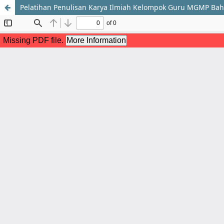
Pelatihan Penulisan Karya Ilmiah Kelompok Guru MGMP Bah