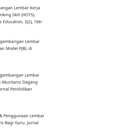
mbangan Lembar Kerja
nking Skill (HOTS).
 Education, 2(2), 168–
. Pengembangan Lembar
an Model PJBL di
 Pengembangan Lembar
um Akuntansi Dagang
urnal Pendidikan
an & Penggunaan Lembar
ins Bagi Guru. Jurnal