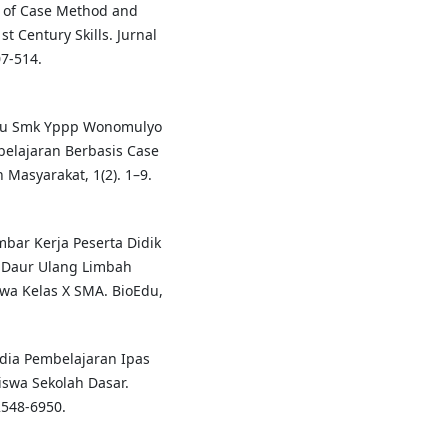
on of Case Method and
t Century Skills. Jurnal
07-514.
-Guru Smk Yppp Wonomulyo
elajaran Berbasis Case
Masyarakat, 1(2). 1–9.
embar Kerja Peserta Didik
 Daur Ulang Limbah
wa Kelas X SMA. BioEdu,
edia Pembelajaran Ipas
Siswa Sekolah Dasar.
2548-6950.