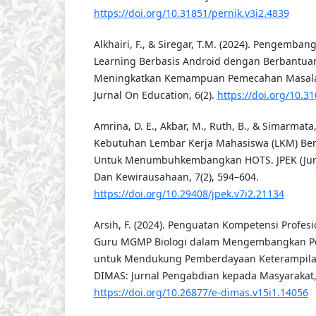
https://doi.org/10.31851/pernik.v3i2.4839
Alkhairi, F., & Siregar, T.M. (2024). Pengemba
Learning Berbasis Android dengan Berbantua
Meningkatkan Kemampuan Pemecahan Masalah
Jurnal On Education, 6(2).
https://doi.org/10.31
Amrina, D. E., Akbar, M., Ruth, B., & Simarmata,
Kebutuhan Lembar Kerja Mahasiswa (LKM) Ber
Untuk Menumbuhkembangkan HOTS. JPEK (Jurn
Dan Kewirausahaan, 7(2), 594–604.
https://doi.org/10.29408/jpek.v7i2.21134
Arsih, F. (2024). Penguatan Kompetensi Profes
Guru MGMP Biologi dalam Mengembangkan Pem
untuk Mendukung Pemberdayaan Keterampilan
DIMAS: Jurnal Pengabdian kepada Masyarakat, 
https://doi.org/10.26877/e-dimas.v15i1.14056