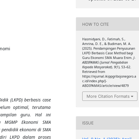
HOW TO CITE
Hasmidyani, D., Fatimah, S.,
Amrina, D. E., & Budiman, M. A.
onomi
(2025). Pendampingan Penyusunan
LKPD Berbasis Case Method bagi
Guru Ekonomi SMA Muara Enim.
J-
ABDIPAMAS (Jurnal Pengabdian
Kepada Masyarakat)
,
9
(1), 53–62.
Retrieved from
https://ejurnal.ikippgribojonegoro.a
c.id/index.php/J-
ABDIPAMAS/article/view/4879
More Citation Formats
dik (LKPD) berbasis case
elum optimal, terutama
rampilan guru. Hal ini
a
MGMP Ekonomi SMA
ISSUE
a
pendidik ekonomi di SMA
iri LKPD dalam proses