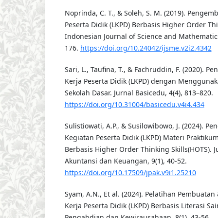
Noprinda, C. T., & Soleh, S. M. (2019). Penge
Peserta Didik (LKPD) Berbasis Higher Order Thi
Indonesian Journal of Science and Mathematics
176.
https://doi.org/10.24042/ijsme.v2i2.4342
Sari, L., Taufina, T., & Fachruddin, F. (2020)
Kerja Peserta Didik (LKPD) dengan Menggunak
Sekolah Dasar. Jurnal Basicedu, 4(4), 813–820.
https://doi.org/10.31004/basicedu.v4i4.434
Sulistiowati, A.P., & Susilowibowo, J. (2024).
Kegiatan Peserta Didik (LKPD) Materi Praktik
Berbasis Higher Order Thinking Skills(HOTS). J
Akuntansi dan Keuangan, 9(1), 40-52.
https://doi.org/10.17509/jpak.v9i1.25210
Syam, A.N., Et al. (2024). Pelatihan Pembuat
Kerja Peserta Didik (LKPD) Berbasis Literasi Sa
Pengabdian dan Kewirausahaan, 8(1), 43-56.