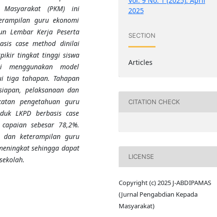
Vol. 9 No. 1 (2025): April
 Masyarakat (PKM) ini
2025
erampilan guru ekonomi
n Lembar Kerja Peserta
SECTION
asis case method dinilai
kir tingkat tinggi siswa
Articles
ini menggunakan model
i tiga tahapan. Tahapan
siapan, pelaksanaan dan
gkatan pengetahuan guru
CITATION CHECK
oduk LKPD berbasis case
 capaian sebesar 78,2%.
n dan keterampilan guru
meningkat sehingga dapat
LICENSE
sekolah.
Copyright (c) 2025 J-ABDIPAMAS
(Jurnal Pengabdian Kepada
Masyarakat)