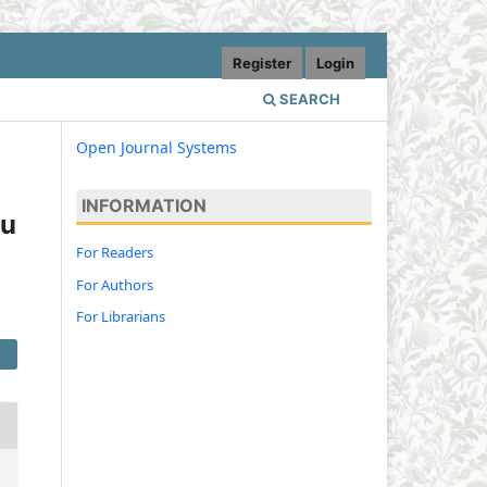
Register
Login
SEARCH
Open Journal Systems
INFORMATION
ru
For Readers
For Authors
For Librarians