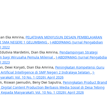
ian Eka Amrina,
PELATIHAN MENYUSUN DESAIN PEMBELAJARAN
DI SMA NEGERI 1 GELUMBANG
,
J-ABDIPAMAS (Jurnal Pengabdian
il 2022
 Edutivia Mardetini, Dian Eka Amrina,
Pendampingan Strategi
 bagi Wirusaha Pemula Milenial
,
J-ABDIPAMAS (Jurnal Pengabdi
il 2023
, Dewi Koryati, Dian Eka Amrina,
Peningkatan Kompetensi Guru
ificial Intelligence di SMP Negeri 2 Indralaya Selatan
,
J-
akat): Vol. 10 No. 1 (2026): April 2026
 Riswan Jaenudin, Beny Dwi Saputra,
Peningkatan Product Brand
igital Content Production Berbasis Media Sosial di Desa Tebing
epada Masyarakat): Vol. 10 No. 1 (2026): April 2026