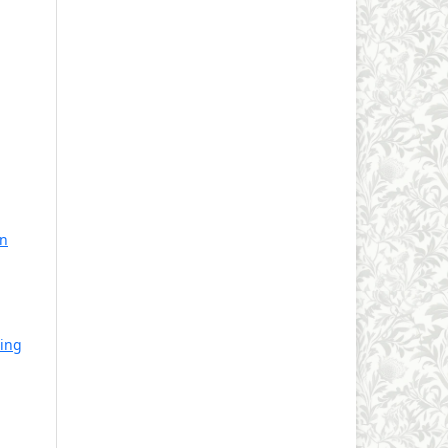
an
ing