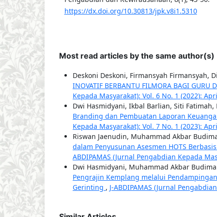
https://dx.doi.org/10.30813/jpk.v8i1.5310
Most read articles by the same author(s)
Deskoni Deskoni, Firmansyah Firmansyah, D
INOVATIF BERBANTU FILMORA BAGI GURU 
Kepada Masyarakat): Vol. 6 No. 1 (2022): Apr
Dwi Hasmidyani, Ikbal Barlian, Siti Fatimah,
Branding dan Pembuatan Laporan Keuangan
Kepada Masyarakat): Vol. 7 No. 1 (2023): Apr
Riswan Jaenudin, Muhammad Akbar Budiman
dalam Penyusunan Asesmen HOTS Berbasis Art
ABDIPAMAS (Jurnal Pengabdian Kepada Masyar
Dwi Hasmidyani, Muhammad Akbar Budiman,
Pengrajin Kemplang melalui Pendampingan D
Gerinting
,
J-ABDIPAMAS (Jurnal Pengabdian K
Similar Articles