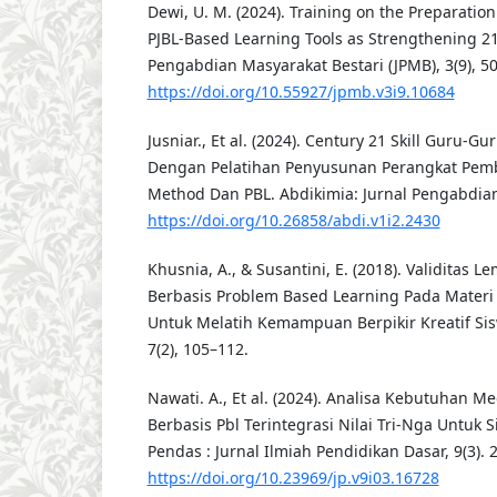
Dewi, U. M. (2024). Training on the Preparati
PJBL-Based Learning Tools as Strengthening 21s
Pengabdian Masyarakat Bestari (JPMB), 3(9), 5
https://doi.org/10.55927/jpmb.v3i9.10684
Jusniar., Et al. (2024). Century 21 Skill Guru
Dengan Pelatihan Penyusunan Perangkat Pemb
Method Dan PBL. Abdikimia: Jurnal Pengabdian 
https://doi.org/10.26858/abdi.v1i2.2430
Khusnia, A., & Susantini, E. (2018). Validitas L
Berbasis Problem Based Learning Pada Materi
Untuk Melatih Kemampuan Berpikir Kreatif Sis
7(2), 105–112.
Nawati. A., Et al. (2024). Analisa Kebutuhan M
Berbasis Pbl Terintegrasi Nilai Tri-Nga Untuk 
Pendas : Jurnal Ilmiah Pendidikan Dasar, 9(3). 
https://doi.org/10.23969/jp.v9i03.16728