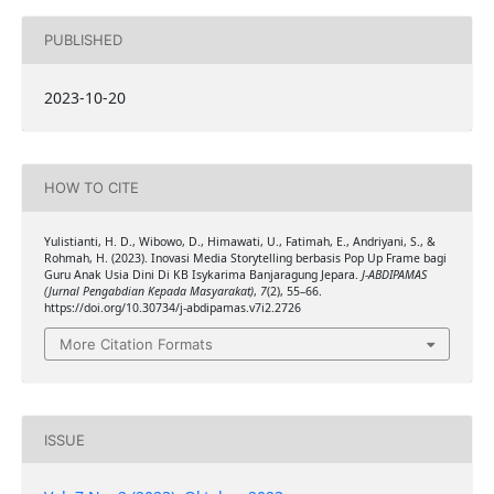
PUBLISHED
2023-10-20
HOW TO CITE
Yulistianti, H. D., Wibowo, D., Himawati, U., Fatimah, E., Andriyani, S., &
Rohmah, H. (2023). Inovasi Media Storytelling berbasis Pop Up Frame bagi
Guru Anak Usia Dini Di KB Isykarima Banjaragung Jepara.
J-ABDIPAMAS
(Jurnal Pengabdian Kepada Masyarakat)
,
7
(2), 55–66.
https://doi.org/10.30734/j-abdipamas.v7i2.2726
More Citation Formats
ISSUE