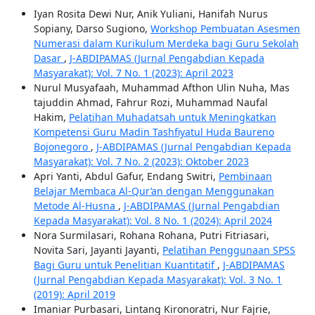
Iyan Rosita Dewi Nur, Anik Yuliani, Hanifah Nurus
Sopiany, Darso Sugiono,
Workshop Pembuatan Asesmen
Numerasi dalam Kurikulum Merdeka bagi Guru Sekolah
Dasar
,
J-ABDIPAMAS (Jurnal Pengabdian Kepada
Masyarakat): Vol. 7 No. 1 (2023): April 2023
Nurul Musyafaah, Muhammad Afthon Ulin Nuha, Mas
tajuddin Ahmad, Fahrur Rozi, Muhammad Naufal
Hakim,
Pelatihan Muhadatsah untuk Meningkatkan
Kompetensi Guru Madin Tashfiyatul Huda Baureno
Bojonegoro
,
J-ABDIPAMAS (Jurnal Pengabdian Kepada
Masyarakat): Vol. 7 No. 2 (2023): Oktober 2023
Apri Yanti, Abdul Gafur, Endang Switri,
Pembinaan
Belajar Membaca Al-Qur’an dengan Menggunakan
Metode Al-Husna
,
J-ABDIPAMAS (Jurnal Pengabdian
Kepada Masyarakat): Vol. 8 No. 1 (2024): April 2024
Nora Surmilasari, Rohana Rohana, Putri Fitriasari,
Novita Sari, Jayanti Jayanti,
Pelatihan Penggunaan SPSS
Bagi Guru untuk Penelitian Kuantitatif
,
J-ABDIPAMAS
(Jurnal Pengabdian Kepada Masyarakat): Vol. 3 No. 1
(2019): April 2019
Imaniar Purbasari, Lintang Kironoratri, Nur Fajrie,