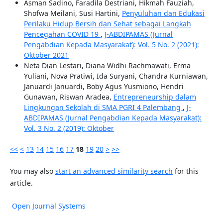
Asman Sadino, Faradila Destriani, Hikmah Fauziah,
Shofwa Meilani, Susi Hartini,
Penyuluhan dan Edukasi
Perilaku Hidup Bersih dan Sehat sebagai Langkah
Pencegahan COVID 19
,
J-ABDIPAMAS (Jurnal
Pengabdian Kepada Masyarakat): Vol. 5 No. 2 (2021):
Oktober 2021
Neta Dian Lestari, Diana Widhi Rachmawati, Erma
Yuliani, Nova Pratiwi, Ida Suryani, Chandra Kurniawan,
Januardi Januardi, Boby Agus Yusmiono, Hendri
Gunawan, Riswan Aradea,
Entrepreneurship dalam
Lingkungan Sekolah di SMA PGRI 4 Palembang
,
J-
ABDIPAMAS (Jurnal Pengabdian Kepada Masyarakat):
Vol. 3 No. 2 (2019): Oktober
<<
<
13
14
15
16
17
18
19
20
>
>>
You may also
start an advanced similarity search
for this
article.
Open Journal Systems