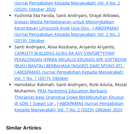
(Jurnal Pengabdian Kepada Masyarakat): Vol. 4 No. 2
(2020): Oktober 2020
Yushinta Eka Farida, Santi Andriyani, Drajat Wibowo,
Inovasi Media Pembelajaran untuk Meningkatkan
Kecerdasan Linguistik Anak Usia Dini
,
J-ABDIPAMAS
(Jurnal Pengabdian Kepada Masyarakat): Vol. 2 No. 2
(2018): Oktober
Santi Andriyani, Aliva Rosdiana, Ariyanto Ariyanto,
CAPASITY BUILDING GURU RA ASY-SYAFIâ€™IYYAH
PEKALONGAN JEPARA MELALUI EDUKASI APE SOFTBOOK
(BUKU BANTAL) BERBAHASA INGGRIS DARI SPONS ATI
,
J-ABDIPAMAS (Jurnal Pengabdian Kepada Masyarakat):
Vol. 1 No. 1 (2017): Oktober
Hamidatur Rohmah, Santi Andriyani, Rizki Ailulia, Reizal
Muhaimin,
PKM Parenting Education Berbasis
Theraplay bagi Orangtua Siswa Berkebutuhan Khusus
di SDN 1 Sowan Lor
,
J-ABDIPAMAS (Jurnal Pengabdian
Kepada Masyarakat): Vol. 7 No. 2 (2023): Oktober 2023
Similar Articles