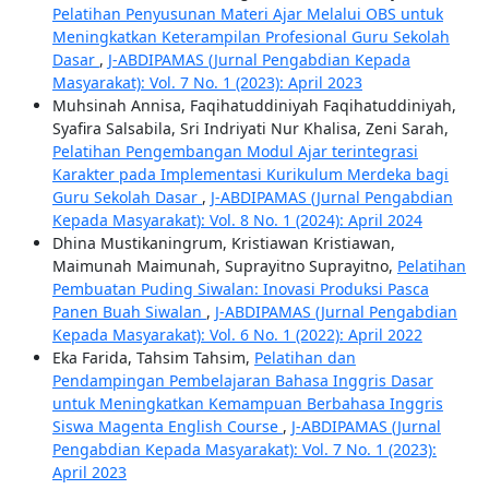
Pelatihan Penyusunan Materi Ajar Melalui OBS untuk
Meningkatkan Keterampilan Profesional Guru Sekolah
Dasar
,
J-ABDIPAMAS (Jurnal Pengabdian Kepada
Masyarakat): Vol. 7 No. 1 (2023): April 2023
Muhsinah Annisa, Faqihatuddiniyah Faqihatuddiniyah,
Syafira Salsabila, Sri Indriyati Nur Khalisa, Zeni Sarah,
Pelatihan Pengembangan Modul Ajar terintegrasi
Karakter pada Implementasi Kurikulum Merdeka bagi
Guru Sekolah Dasar
,
J-ABDIPAMAS (Jurnal Pengabdian
Kepada Masyarakat): Vol. 8 No. 1 (2024): April 2024
Dhina Mustikaningrum, Kristiawan Kristiawan,
Maimunah Maimunah, Suprayitno Suprayitno,
Pelatihan
Pembuatan Puding Siwalan: Inovasi Produksi Pasca
Panen Buah Siwalan
,
J-ABDIPAMAS (Jurnal Pengabdian
Kepada Masyarakat): Vol. 6 No. 1 (2022): April 2022
Eka Farida, Tahsim Tahsim,
Pelatihan dan
Pendampingan Pembelajaran Bahasa Inggris Dasar
untuk Meningkatkan Kemampuan Berbahasa Inggris
Siswa Magenta English Course
,
J-ABDIPAMAS (Jurnal
Pengabdian Kepada Masyarakat): Vol. 7 No. 1 (2023):
April 2023